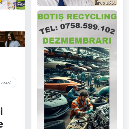
lvează
i
e