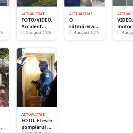
ACTUALITATE
ACTUALITATE
ACTUALI
FOTO/VIDEO.
O
VIDEO
Accident
sătmărerancă
motoci
26
grav între
5 august 2026
a găsit un
4 august 2026
murit
4 augu
tu
un TIR și un
card bancar
impact
autoturism
cu PIN-ul
două
în
lipit pe el și
autotu
Ciuperceni.
a scos mii de
cumpli
Trei
lei de la
județu
persoane
bancomat
vecin
implicate
ACTUALITATE
FOTO. El este
e
pompierul și