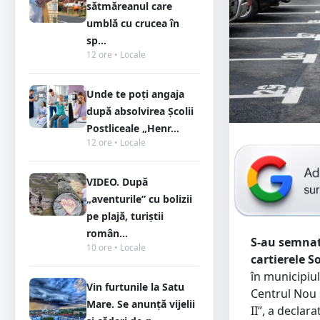
sătmăreanul care
umblă cu crucea în
sp...
12 ore • Locale
Unde te poți angaja
după absolvirea Școlii
Postliceale „Henr...
12 ore • Locale
VIDEO. După
„aventurile” cu bolizii
pe plajă, turiștii
român...
S-au semnat
10 ore • Locale
cartierele So
în municipiu
Vin furtunile la Satu
Centrul Nou ș
Mare. Se anunță vijelii
II”, a decla