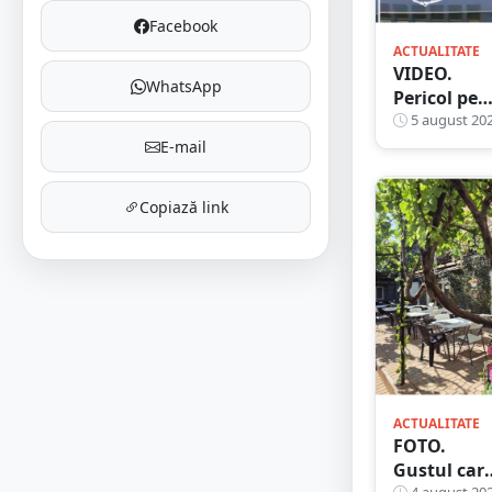
Facebook
ACTUALITATE
VIDEO.
WhatsApp
Pericol pe
șosea în
5 august 20
județul Sa
E-mail
Mare. Un
șofer ar fi
Copiază link
circulat
haotic și ar
fi intrat de
mai multe
ori pe
contrasens
ACTUALITATE
FOTO.
Gustul car