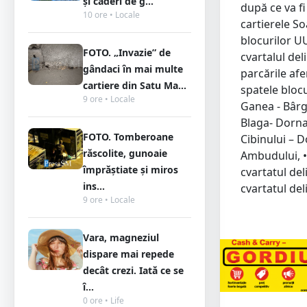
și căderi de g...
după ce va fi
10 ore • Locale
cartierele So
blocurilor U
FOTO. „Invazie” de
cvartalul del
gândaci în mai multe
parcările afe
cartiere din Satu Ma...
spatele blocu
9 ore • Locale
Ganea - Bârgă
Blaga- Dorna-
FOTO. Tomberoane
Cibinului – D
răscolite, gunoaie
Ambudului, • 
împrăștiate și miros
cvartatul del
ins...
cvartatul del
9 ore • Locale
Vara, magneziul
dispare mai repede
decât crezi. Iată ce se
î...
0 ore • Life