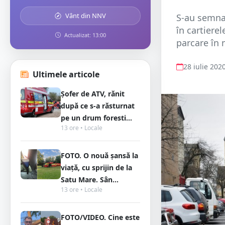
Vânt din NNV
S-au semnat
în cartiere
Actualizat: 13:00
parcare în 
28 iulie 202
Ultimele articole
Șofer de ATV, rănit
după ce s-a răsturnat
pe un drum foresti...
13 ore • Locale
FOTO. O nouă șansă la
viață, cu sprijin de la
Satu Mare. Sân...
13 ore • Locale
FOTO/VIDEO. Cine este