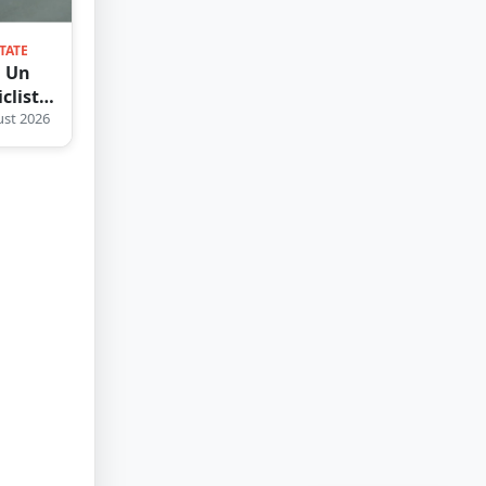
TATE
. Un
clist a
 după
st 2026
ul cu
risme. Accident
t în
l