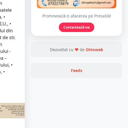
în
patele
Promovează-ți afacerea pe PresaSM
, •
.U., •
Contactează-ne
lul din
 de str.
an
Dezvoltat cu
❤
de
Ottoweb
ului -
ea –
lui, •
Feeds
, •