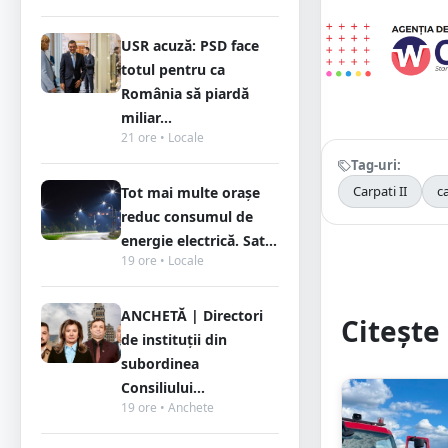
USR acuză: PSD face
totul pentru ca
România să piardă
miliar...
21 ore • Locale
Tag-uri:
Carpati II
c
Tot mai multe orașe
reduc consumul de
energie electrică. Sat...
19 ore • Locale
ANCHETĂ | Directori
Citește 
de instituții din
subordinea
Consiliului...
19 ore • Anchete