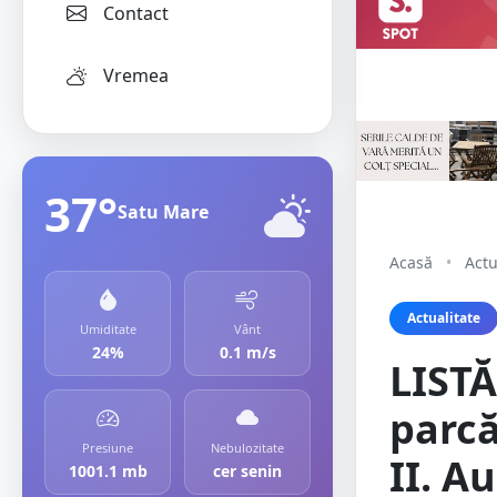
Contact
Vremea
37°
Satu Mare
Acasă
•
Actu
Actualitate
Umiditate
Vânt
24%
0.1 m/s
LIST
parcă
Presiune
Nebulozitate
II. A
1001.1 mb
cer senin