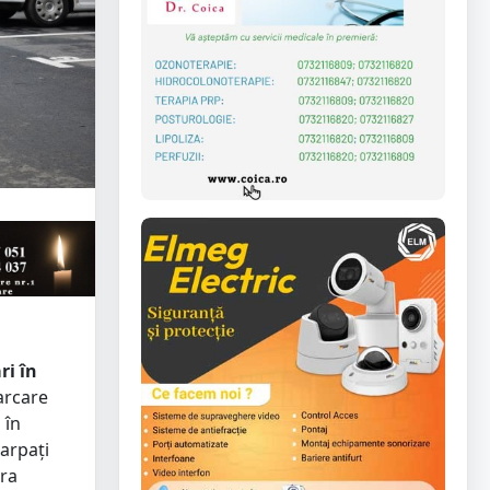
ri în
arcare
 în
Carpați
ara