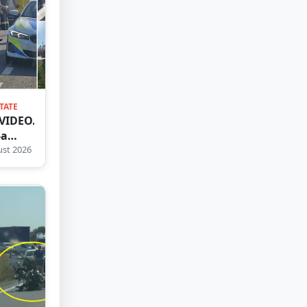
TATE
VIDEO.
-a
s
st 2026
nt cu
a
erată.
 între
ion și
nă, pe