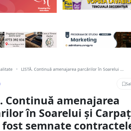
alitate
•
LISTĂ. Continuă amenajarea parcărilor în Soarelui ...
Sa
Ă. Continuă amenajarea
rilor în Soarelui și Carpaț
u fost semnate contractel