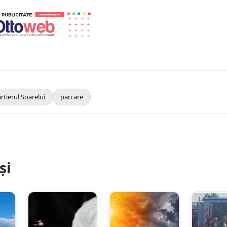
artierul Soarelui
parcare
și