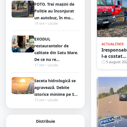
FOTO. Trei mașini de
Poliție au înconjurat
un autobuz, în mu...
19 ore • Locale
EXODUL
ACTUALITATE
restaurantelor de
Iresponsabi
calitate din Satu Mare.
l-a costat
De ce nu re...
scump pe 
5 august 20
17 ore • Locale
sătmărean
Focul i-a
Seceta hidrologică se
scăpat de
sub control
agravează. Debite
La un pas 
istorice minime pe S...
producă
15 ore • Locale
pagube
majore
Distribuie