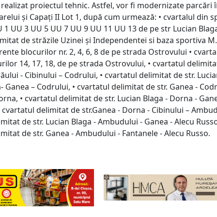
 realizat proiectul tehnic. Astfel, vor fi modernizate parcări 
arelui și Capați II Lot 1, după cum urmează: • cvartalul din s
U 1 UU 3 UU 5 UU 7 UU 9 UU 11 UU 13 de pe str Lucian Blaga
imitat de străzile Uzinei și Independentei si baza sportiva M.I
rente blocurilor nr. 2, 4, 6, 8 de pe strada Ostrovului • cvarta
rilor 14, 17, 18, de pe strada Ostrovului, • cvartatul delimitat
ului - Cibinului – Codrului, • cvartatul delimitat de str. Luci
 Ganea – Codrului, • cvartatul delimitat de str. Ganea - Codr
orna, • cvartatul delimitat de str. Lucian Blaga - Dorna - Gan
cvartatul delimitat de str.Ganea - Dorna - Cibinului – Ambudu
imitat de str. Lucian Blaga - Ambudului - Ganea - Alecu Russo
imitat de str. Ganea - Ambudului - Fantanele - Alecu Russo.