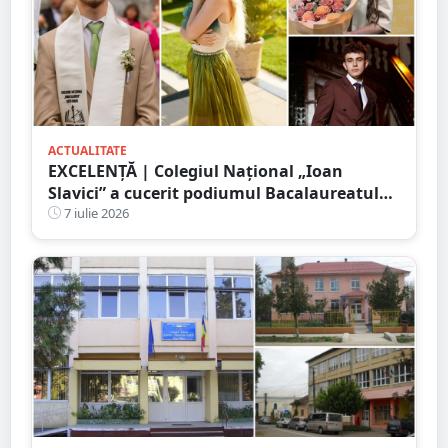
ACTUALITATE
EXCELENȚĂ | Colegiul Național „Ioan
Slavici” a cucerit podiumul Bacalaureatului
2026. Primele trei medii din județ sunt ale
7 iulie 2026
elevilor săi