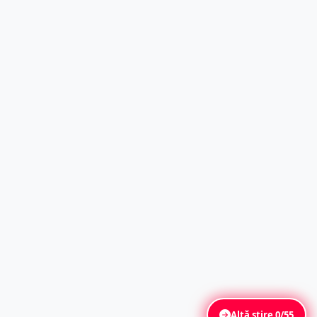
Altă știre
0/55