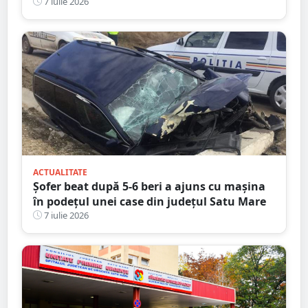
Anunțul făcut de Péter Magyar
7 iulie 2026
ACTUALITATE
Șofer beat după 5-6 beri a ajuns cu mașina
în podețul unei case din județul Satu Mare
7 iulie 2026