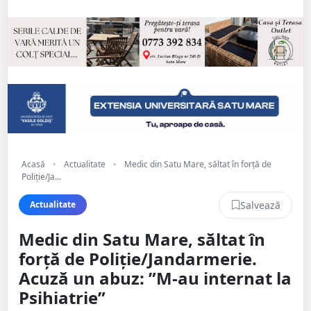
Acasă
•
Actualitate
•
Medic din Satu Mare, săltat în forță de
Poliție/Ja...
Salvează
Actualitate
Medic din Satu Mare, săltat în
forță de Poliție/Jandarmerie.
Acuză un abuz: ”M-au internat la
Psihiatrie”