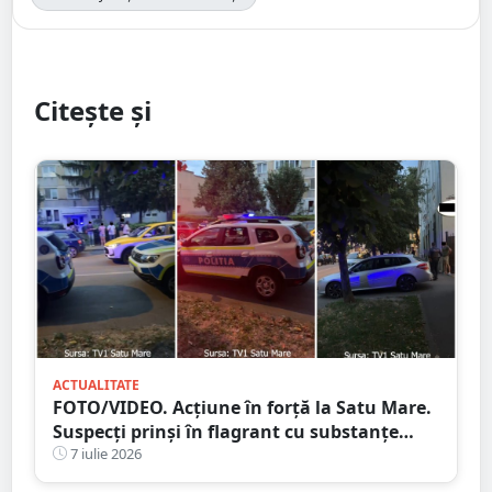
Citește și
ACTUALITATE
FOTO/VIDEO. Acțiune în forță la Satu Mare.
Suspecți prinși în flagrant cu substanțe
suspecte de droguri
7 iulie 2026