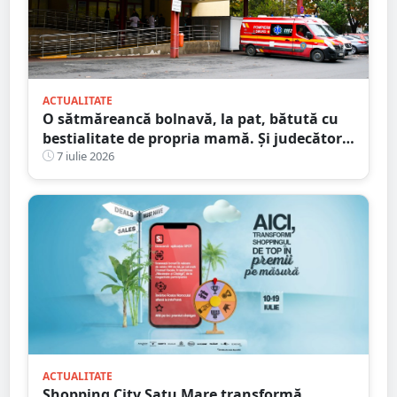
ACTUALITATE
O sătmăreancă bolnavă, la pat, bătută cu
bestialitate de propria mamă. Și judecătorii
au fost șocați
7 iulie 2026
ACTUALITATE
Shopping City Satu Mare transformă