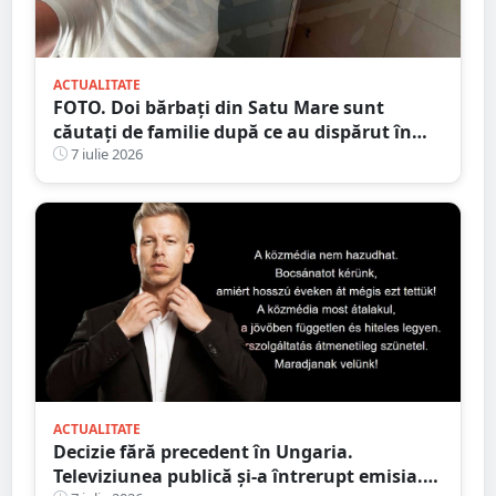
ACTUALITATE
FOTO. Doi bărbați din Satu Mare sunt
căutați de familie după ce au dispărut în
drum spre casă
7 iulie 2026
ACTUALITATE
Decizie fără precedent în Ungaria.
Televiziunea publică și-a întrerupt emisia.