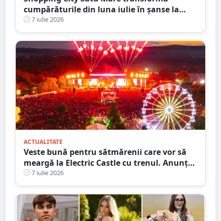
cumpărăturile din luna iulie în șanse la
premii
7 iulie 2026
ACTUALITATE
Veste bună pentru sătmărenii care vor să
meargă la Electric Castle cu trenul. Anunțul
CFR
7 iulie 2026