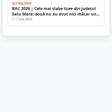
ACTUALITATE
BAC 2026 | Cele mai slabe licee din județul
Satu Mare: două nu au avut nici măcar un
candidat. În altele, promovarea a fost zero
7 iulie 2026