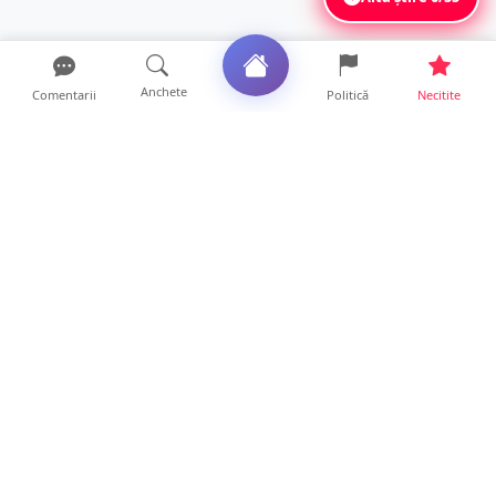
Anchete
Comentarii
Politică
Necitite
Ultimele articole
FOTO/VIDEO. Controale „reinstituite”
temporar la frontiera c...
11 ore • Locale
Șofer de TIR, prins la 71 de ani cu permisul
suspendat. Un t...
11 ore • Locale
Polițist din Satu Mare, prins la volan cu 1,75
g/l alcool în...
19 ore • Locale