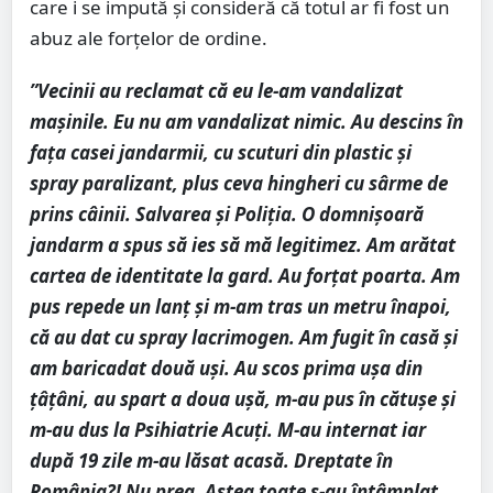
care i se impută și consideră că totul ar fi fost un
abuz ale forțelor de ordine.
”Vecinii au reclamat că eu le-am vandalizat
mașinile. Eu nu am vandalizat nimic. Au descins în
fața casei jandarmii, cu scuturi din plastic și
spray paralizant, plus ceva hingheri cu sârme de
prins câinii. Salvarea și Poliția. O domnișoară
jandarm a spus să ies să mă legitimez. Am arătat
cartea de identitate la gard. Au forțat poarta. Am
pus repede un lanț și m-am tras un metru înapoi,
că au dat cu spray lacrimogen. Am fugit în casă și
am baricadat două uși. Au scos prima ușa din
țâțâni, au spart a doua ușă, m-au pus în cătușe și
m-au dus la Psihiatrie Acuți. M-au internat iar
după 19 zile m-au lăsat acasă. Dreptate în
România?! Nu prea. Astea toate s-au întâmplat,