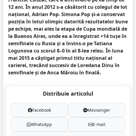
12 ani. În anul 2012 s-a căsătorit cu colegul de lot
național, Adrian Pop.
Simona Pop și-a conservat
poziția în lotul olimpic datorită rezultatelor bune
pe echipe, mai ales la etapa de Cupa mondială de
la Buenos Aires, unde ea a înregistrat +14 tușe în
semifinale cu Rusia și a învins-o pe Tatiana
Logunova cu scorul 8–0 în al 8-lea releu.
În luna
mai 2015 a câștigat primul titlu național al
carierei, trecând succesiv de Loredana Dinu în
semifinale și de Anca Măroiu în finală.
Distribuie articolul
Facebook
Messenger
WhatsApp
E-mail