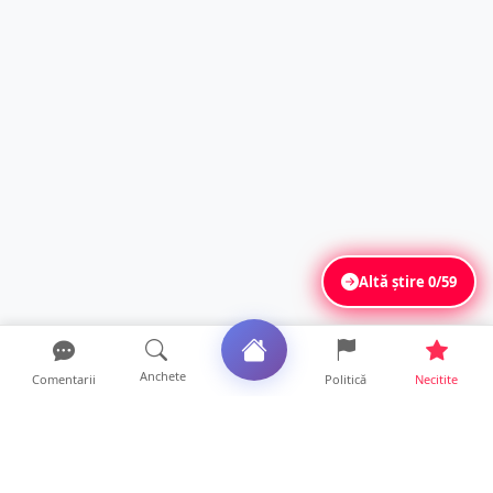
Altă știre
0/59
Anchete
Comentarii
Politică
Necitite
Ultimele articole