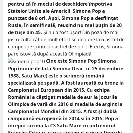
pentru că în meciul de deschidere împotriva
Statelor Unite ale Americii Simona Pop a
punctat de 8 ori. Apoi, Simona Pop a desființat
Rusia, în semifinală, reușind nu mai puțin de 20
de tușe din 45.
Și nu a fost ușor! Din poza de mai
jos rezultă cât de mult efort se depune la o astfel de
competiție și într-un astfel de sport. Efectiv, Simona
pare istovită după această Olimpiadă.
Cine este Simona Pop
Simona
Pop (nume de fată Simona Deac, n. 25 decembrie
1988, Satu Mare) este o scrimeră română
specializată pe spadă. A fost laureată cu bronz la
Campionatul European din 2015. Cu echipa
României a câștigat medalia de aur la Jocurile
Olimpice de vară din 2016 și medalia de argint la
Campionatul Mondial din 2015. A fost și dublă
campioană europeană în 2014 și în 2015.
Pop a
început scrima la CS Satu Mare cu antrenorul
Francisc Csiszar, care a antrenat-o pe ea timp de