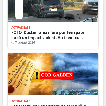
ACTUALITATE
FOTO. Duster rămas fără puntea spate
după un impact violent. Accident cu
implicarea unei mașini din Satu Mare
7 august 2026
ACTUALITATE
Satu Mare, sub avertizare de caniculă și