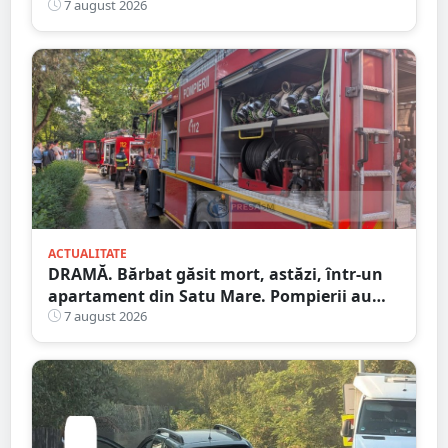
Satu Mare
7 august 2026
ACTUALITATE
DRAMĂ. Bărbat găsit mort, astăzi, într-un
apartament din Satu Mare. Pompierii au
spart ușa
7 august 2026