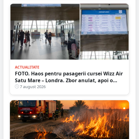
ACTUALITATE
FOTO. Haos pentru pasagerii cursei Wizz Air
Satu Mare – Londra. Zbor anulat, apoi o
nouă întârziere. Fără explicații clare
7 august 2026