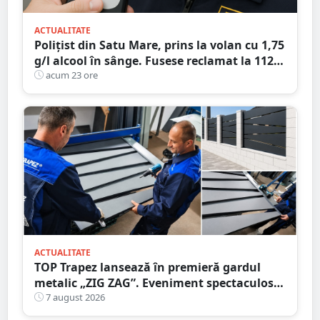
ACTUALITATE
Polițist din Satu Mare, prins la volan cu 1,75
g/l alcool în sânge. Fusese reclamat la 112
că circula pe contrasens
acum 23 ore
ACTUALITATE
TOP Trapez lansează în premieră gardul
metalic „ZIG ZAG”. Eveniment spectaculos
în Grădina Romei
7 august 2026