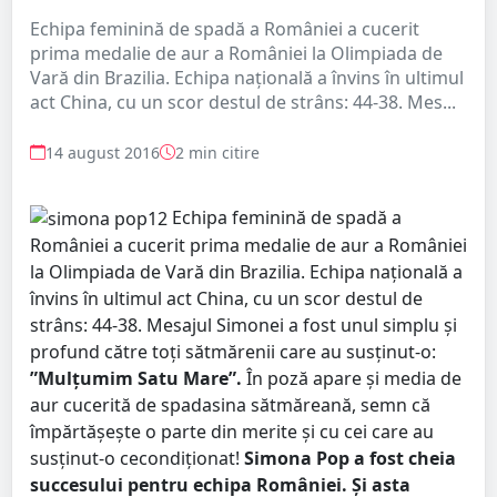
Echipa feminină de spadă a României a cucerit
prima medalie de aur a României la Olimpiada de
Vară din Brazilia. Echipa națională a învins în ultimul
act China, cu un scor destul de strâns: 44-38. Mes...
14 august 2016
2 min citire
Echipa feminină de spadă a
României a cucerit prima medalie de aur a României
la Olimpiada de Vară din Brazilia. Echipa națională a
învins în ultimul act China, cu un scor destul de
strâns: 44-38. Mesajul Simonei a fost unul simplu și
profund către toți sătmărenii care au susținut-o:
”Mulțumim Satu Mare”.
În poză apare și media de
aur cucerită de spadasina sătmăreană, semn că
împărtășește o parte din merite și cu cei care au
susținut-o cecondiționat!
Simona Pop a fost cheia
succesului pentru echipa României. Și asta