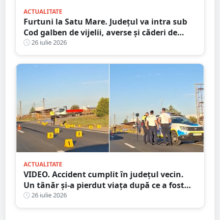
ACTUALITATE
Furtuni la Satu Mare. Județul va intra sub
Cod galben de vijelii, averse și căderi de
grindină
26 iulie 2026
ACTUALITATE
VIDEO. Accident cumplit în județul vecin.
Un tânăr și-a pierdut viața după ce a fost
lovit de camion
26 iulie 2026