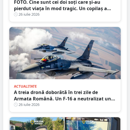
FOTO. Cine sunt cei doi soți care și-au
pierdut viața în mod tragic. Un copilaș a
rămas orfan. Au căzut de pe motocicletă, în
26 iulie 2026
județul vecin
ACTUALITATE
A treia dronă doborâtă în trei zile de
Armata Română. Un F-16 a neutralizat un
aparat fără pilot deasupra Mării Negre
26 iulie 2026