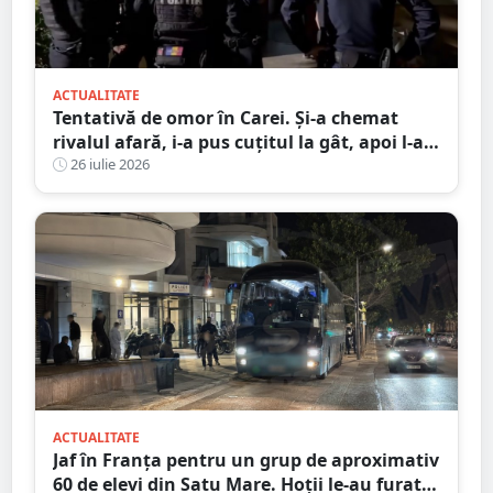
ACTUALITATE
Tentativă de omor în Carei. Și-a chemat
rivalul afară, i-a pus cuțitul la gât, apoi l-a
înjunghiat în abdomen
26 iulie 2026
ACTUALITATE
Jaf în Franța pentru un grup de aproximativ
60 de elevi din Satu Mare. Hoții le-au furat