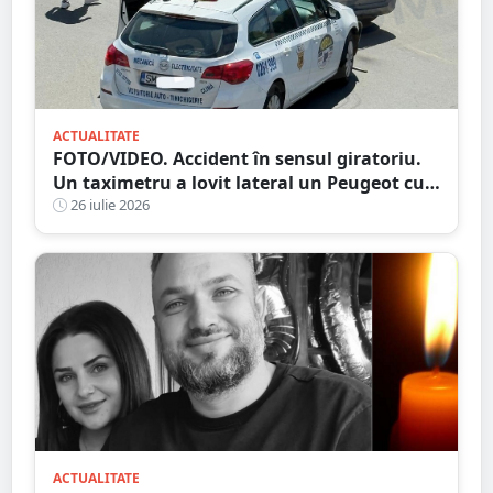
ACTUALITATE
FOTO/VIDEO. Accident în sensul giratoriu.
Un taximetru a lovit lateral un Peugeot cu
numere străine. Eternele parlamentări în
26 iulie 2026
mijlocul intersecției
ACTUALITATE