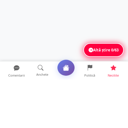
Altă știre
0/63
Anchete
Comentarii
Politică
Necitite
Ultimele articole
FOTO. Haos pentru pasagerii cursei Wizz Air
Satu Mare – Lond...
13 ore • Locale