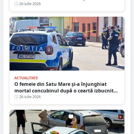
bagajele, actele și banii după ce autocarul a
26 iulie 2026
fost lăsat nesupravegheat
ACTUALITATE
O femeie din Satu Mare și-a înjunghiat
mortal concubinul după o ceartă izbucnită
pe fondul geloziei și al alcoolului
26 iulie 2026