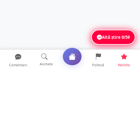
Altă știre
0/59
Anchete
Comentarii
Politică
Necitite
Ultimele articole
Servicii de TOP în sănătate! Centru de
recuperare medicală P...
16 ore • Locale
Profit pe seama neatenției șoferilor. Un site
din Ungaria vi...