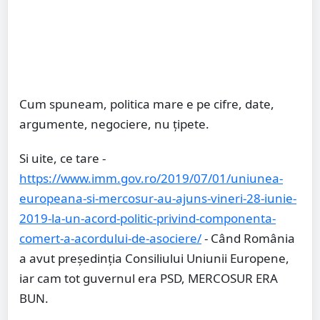
Cum spuneam, politica mare e pe cifre, date,
argumente, negociere, nu țipete.
Si uite, ce tare -
https://www.imm.gov.ro/2019/07/01/uniunea-
europeana-si-mercosur-au-ajuns-vineri-28-iunie-
2019-la-un-acord-politic-privind-componenta-
comert-a-acordului-de-asociere/
- Când România
a avut președinția Consiliului Uniunii Europene,
iar cam tot guvernul era PSD, MERCOSUR ERA
BUN.