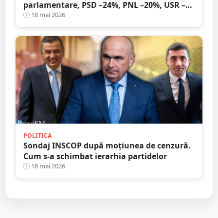
parlamentare, PSD –24%, PNL –20%, USR –
10%. Călin Georgescu are 32% încredere
18 mai 2026
multă și foarte multă
POLITICA
Sondaj INSCOP după moţiunea de cenzură.
Cum s-a schimbat ierarhia partidelor
18 mai 2026