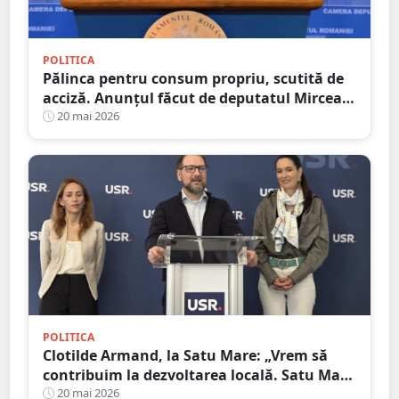
POLITICA
Pălinca pentru consum propriu, scutită de
acciză. Anunțul făcut de deputatul Mircea
Govor
20 mai 2026
POLITICA
Clotilde Armand, la Satu Mare: „Vrem să
contribuim la dezvoltarea locală. Satu Mare
merită mai mult&quot;
20 mai 2026