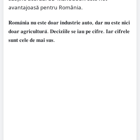
avantajoasă pentru România.
𝐑𝐨𝐦𝐚̂𝐧𝐢𝐚 𝐧𝐮 𝐞𝐬𝐭𝐞 𝐝𝐨𝐚𝐫 𝐢𝐧𝐝𝐮𝐬𝐭𝐫𝐢𝐞 𝐚𝐮𝐭𝐨, 𝐝𝐚𝐫 𝐧𝐮 𝐞𝐬𝐭𝐞 𝐧𝐢𝐜𝐢
𝐝𝐨𝐚𝐫 𝐚𝐠𝐫𝐢𝐜𝐮𝐥𝐭𝐮𝐫𝐚̆. 𝐃𝐞𝐜𝐢𝐳𝐢𝐢𝐥𝐞 𝐬𝐞 𝐢𝐚𝐮 𝐩𝐞 𝐜𝐢𝐟𝐫𝐞. 𝐈𝐚𝐫 𝐜𝐢𝐟𝐫𝐞𝐥𝐞
𝐬𝐮𝐧𝐭 𝐜𝐞𝐥𝐞 𝐝𝐞 𝐦𝐚𝐢 𝐬𝐮𝐬.