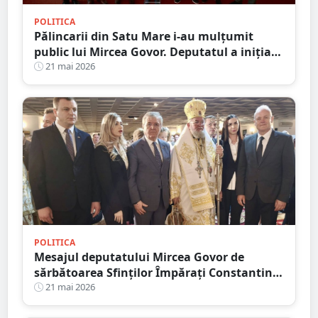
POLITICA
Pălincarii din Satu Mare i-au mulțumit
public lui Mircea Govor. Deputatul a inițiat
scutirea de acciză pentru pălincă
21 mai 2026
POLITICA
Mesajul deputatului Mircea Govor de
sărbătoarea Sfinților Împărați Constantin
și Elena: ”Avem nevoie, mai mult ca
21 mai 2026
oricând, de unitate, solidaritate și