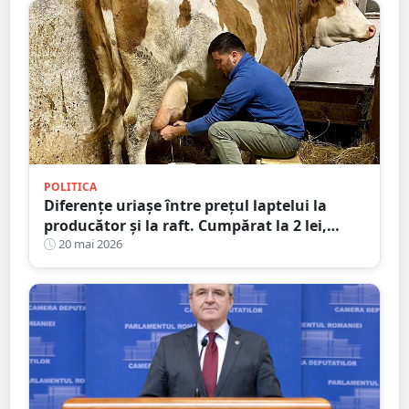
înțelepciune”
POLITICA
Diferențe uriașe între prețul laptelui la
producător și la raft. Cumpărat la 2 lei,
vândut la 11 lei! Amenzi de milioane de
20 mai 2026
euro