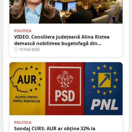
POLITICA
VIDEO. Consiliera județeană Alina Ristea
demască nobilimea bugetofagă din
instituțiile publice din Satu Mare
19 mai 2026
POLITICA
Sondaj CURS: AUR ar obține 32% la