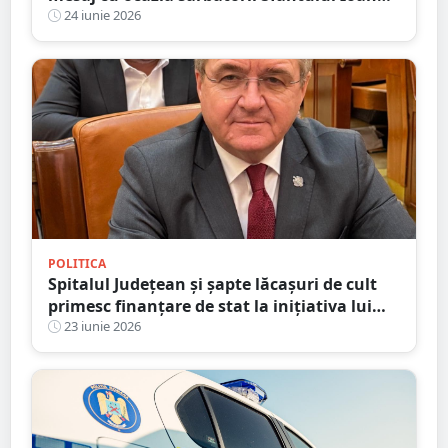
Botezătorul și a Sânzienelor
24 iunie 2026
POLITICA
Spitalul Județean și șapte lăcașuri de cult
primesc finanțare de stat la inițiativa lui
Mircea Govor. S-au semnat contractele
23 iunie 2026