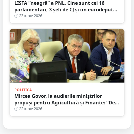
LISTA ”neagră” a PNL. Cine sunt cei 16
parlamentari, 3 șefi de CJ și un eurodeputat
care urmează să fie excluși din partid
23 iunie 2026
POLITICA
Mircea Govor, la audierile miniștrilor
propuși pentru Agricultură și Finanțe: ”De
deciziile luate astăzi depind investițiile de
22 iunie 2026
mâine”