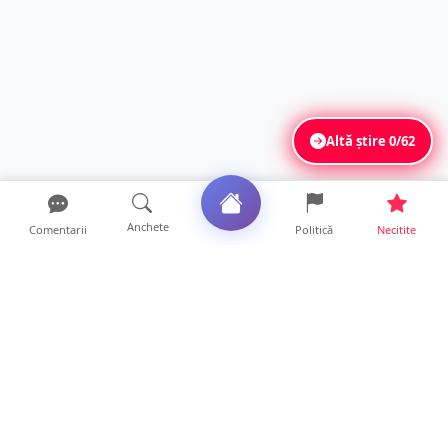
Altă știre
0/62
Anchete
Comentarii
Politică
Necitite
Ultimele articole
FOTO. Haos pentru pasagerii cursei Wizz Air
Satu Mare – Lond...
13 ore • Locale
Distracție scumpă la grătar. Sătmăreanul s-a