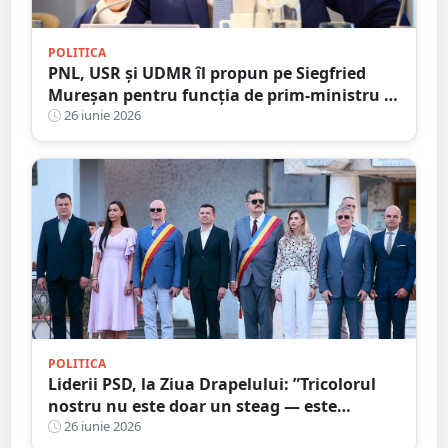
POLITICA
PNL, USR și UDMR îl propun pe Siegfried
Mureșan pentru funcția de prim-ministru al
României
26 iunie 2026
POLITICA
Liderii PSD, la Ziua Drapelului: ”Tricolorul
nostru nu este doar un steag — este
mărturia vie a istoriei, a luptei și a
26 iunie 2026