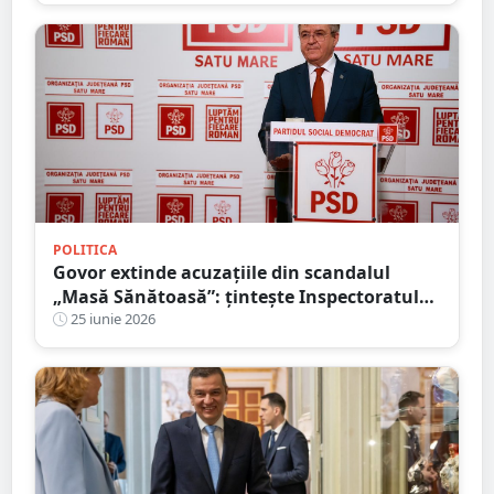
sacrificiului înaintașilor”
POLITICA
Govor extinde acuzațiile din scandalul
„Masă Sănătoasă”: țintește Inspectoratul
Școlar și susține că neregulile depășesc
25 iunie 2026
cazul Socond