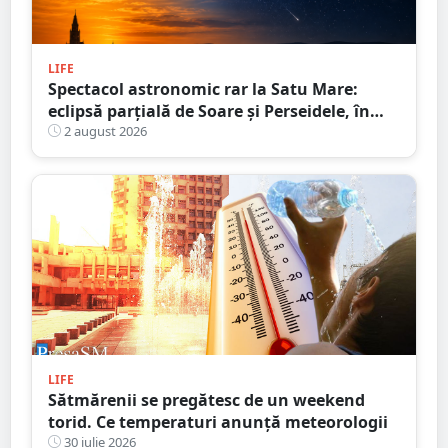
LIFE
Spectacol astronomic rar la Satu Mare:
eclipsă parțială de Soare și Perseidele, în
aceeași zi
2 august 2026
LIFE
Sătmărenii se pregătesc de un weekend
torid. Ce temperaturi anunță meteorologii
30 iulie 2026