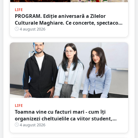
LIFE
PROGRAM. Ediție aniversară a Zilelor
Culturale Maghiare. Ce concerte, spectacole
și alte activități pregătesc organizatorii
4 august 2026
LIFE
Toamna vine cu facturi mari - cum îți
organizezi cheltuielile ca viitor student,
fără să dai totul peste cap
4 august 2026