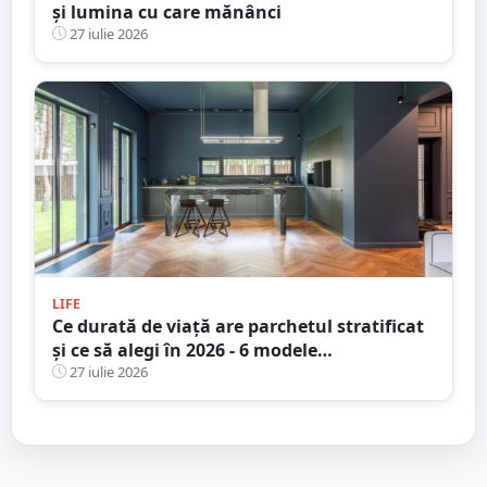
și lumina cu care mănânci
27 iulie 2026
LIFE
Ce durată de viață are parchetul stratificat
și ce să alegi în 2026 - 6 modele
recomandate pentru un design durabil
27 iulie 2026