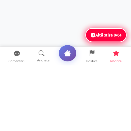
Altă știre
0/64
Anchete
Comentarii
Politică
Necitite
Ultimele articole
TOP Trapez lansează în premieră gardul
metalic „ZIG ZAG”. Ev...
19 ore • Locale
FOTO. Haos pentru pasagerii cursei Wizz Air
Satu Mare – Lond...