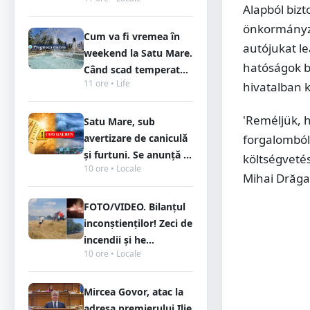
Alapból bizt
önkormányza
Cum va fi vremea în
autójukat le
weekend la Satu Mare.
hatóságok b
Când scad temperat...
11 ore • Life
hivatalban k
'Reméljük, 
Satu Mare, sub
avertizare de caniculă
forgalomból
și furtuni. Se anunță ...
költségvetés
10 ore • Locale
Mihai Drăga
FOTO/VIDEO. Bilanțul
inconștienților! Zeci de
incendii și he...
10 ore • Locale
Mircea Govor, atac la
adresa premierului Ilie