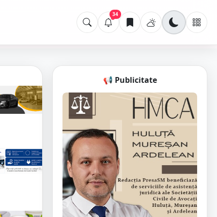
34
📢 Publicitate