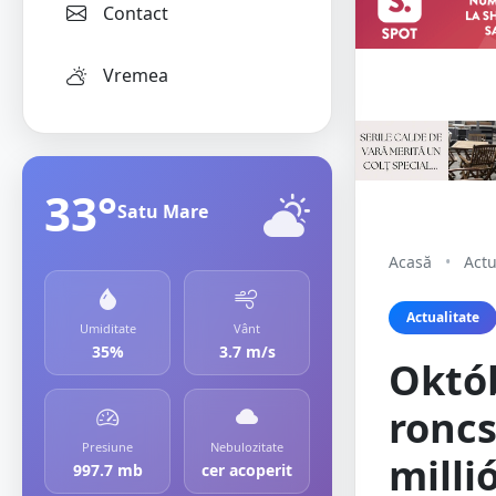
Contact
Vremea
33°
Satu Mare
Acasă
•
Actu
Actualitate
Umiditate
Vânt
35%
3.7 m/s
Októb
ronc
Presiune
Nebulozitate
milli
997.7 mb
cer acoperit