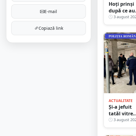
Hoți prinși
după ce au
E-mail
dat lovitur
3 august 20
lângă Turn
Copiază link
Pompierilor
Un
complicele
făcea de
pază
ACTUALITATE
Și-a jefuit
tatăl vitreg
după ce
3 august 20
susține că
nu și-a