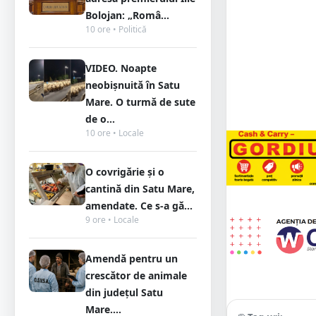
Bolojan: „Româ...
10 ore • Politică
VIDEO. Noapte
neobișnuită în Satu
Mare. O turmă de sute
de o...
10 ore • Locale
O covrigărie și o
cantină din Satu Mare,
amendate. Ce s-a gă...
9 ore • Locale
Amendă pentru un
crescător de animale
din județul Satu
Mare....