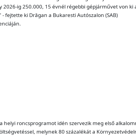
y 2026-ig 250.000, 15 évnél régebbi gépjárművet von ki 
 - fejtette ki Drăgan a Bukaresti Autószalon (SAB)
enciáján.
 a helyi roncsprogramot idén szervezik meg első alkalom
 költségvetéssel, melynek 80 százalékát a Környezetvédel