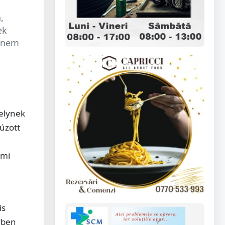
,
ek
a nem
melynek
úzott
lmi
is
vben