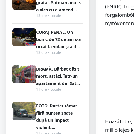
grătar. Sătmăreanul s-
(PNRR), hog
a ales cu o amend...
forgalomból'
13 ore • Locale
nyitókonfer
CURAJ PENAL. Un
bunic de 72 de ani s-a
urcat la volan și a d...
13 ore • Locale
DRAMĂ. Bărbat găsit
mort, astăzi, într-un
apartament din Sat...
11 ore • Locale
FOTO. Duster rămas
fără puntea spate
după un impact
Hozzátette,
violent....
millió lejes
11 ore • Locale