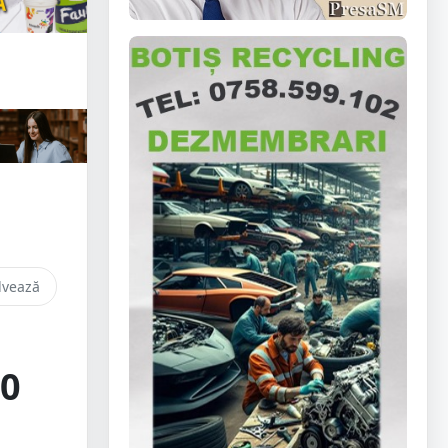
lvează
50