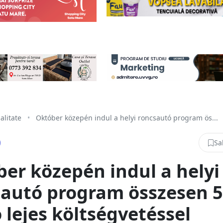
alitate
•
Október közepén indul a helyi roncsautó program ös...
Sa
er közepén indul a helyi
sautó program összesen 
ó lejes költségvetéssel