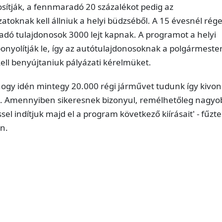
osítják, a fennmaradó 20 százalékot pedig az
toknak kell állniuk a helyi büdzséből. A 15 évesnél rég
adó tulajdonosok 3000 lejt kapnak. A programot a helyi
onyolítják le, így az autótulajdonosoknak a polgármester
ell benyújtaniuk pályázati kérelmüket.
hogy idén mintegy 20.000 régi járművet tudunk így kivon
. Amennyiben sikeresnek bizonyul, remélhetőleg nagyo
sel indítjuk majd el a program következő kiírásait' - fűzt
n.