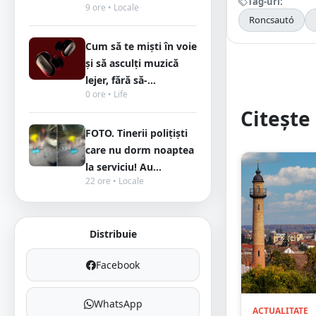
Tag-uri:
9 ore • Locale
Roncsautó
Cum să te miști în voie
și să asculți muzică
lejer, fără să-...
0 ore • Life
Citește 
FOTO. Tinerii polițiști
care nu dorm noaptea
la serviciu! Au...
22 ore • Locale
Distribuie
Facebook
WhatsApp
ACTUALITATE