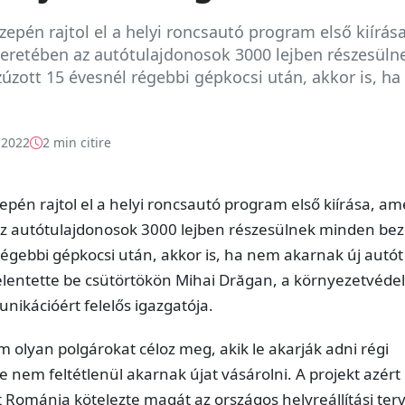
epén rajtol el a helyi roncsautó program első kiírása
eretében az autótulajdonosok 3000 lejben részesüln
úzott 15 évesnél régebbi gépkocsi után, akkor is, h
 2022
2 min citire
pén rajtol el a helyi roncsautó program első kiírása, a
z autótulajdonosok 3000 lejben részesülnek minden bez
régebbi gépkocsi után, akkor is, ha nem akarnak új autót
jelentette be csütörtökön Mihai Drăgan, a környezetvéde
nikációért felelős igazgatója.
m olyan polgárokat céloz meg, akik le akarják adni régi
e nem feltétlenül akarnak újat vásárolni. A projekt azért 
t Románia kötelezte magát az országos helyreállítási ter