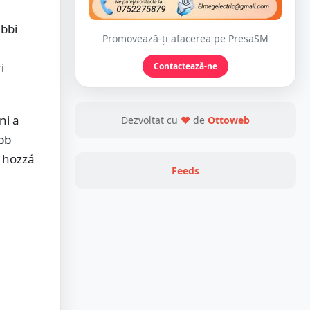
ebbi
Promovează-ți afacerea pe PresaSM
i
Contactează-ne
ni a
Dezvoltat cu
❤
de
Ottoweb
bb
e hozzá
Feeds