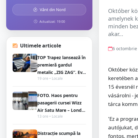
Vânt din Nord
Október köz
amelynek k
Actualizat: 19:00
minden bez
akar...
Ultimele articole
6 octombrie
TOP Trapez lansează în
premieră gardul
Október köze
metalic „ZIG ZAG”. Ev...
keretében a
19 ore • Locale
15 évesnél 
vásárolni - 
FOTO. Haos pentru
pasagerii cursei Wizz
tárca kommu
Air Satu Mare – Lond...
13 ore • Locale
'Ez a progra
autójukat, d
Distracție scumpă la
fontos, mer