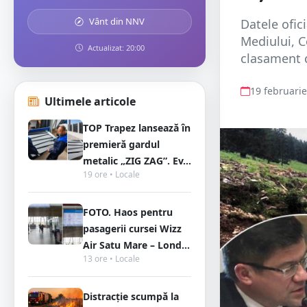
Vânt din NNV
Datele ofic
Mediului, C
Actualizat: 20:00
clasament c
19 februari
Ultimele articole
TOP Trapez lansează în
premieră gardul
metalic „ZIG ZAG”. Ev...
19 ore • Locale
FOTO. Haos pentru
pasagerii cursei Wizz
Air Satu Mare – Lond...
13 ore • Locale
Distracție scumpă la