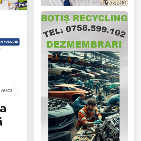
lvează
la
ă