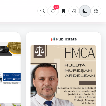
34
📢 Publicitate