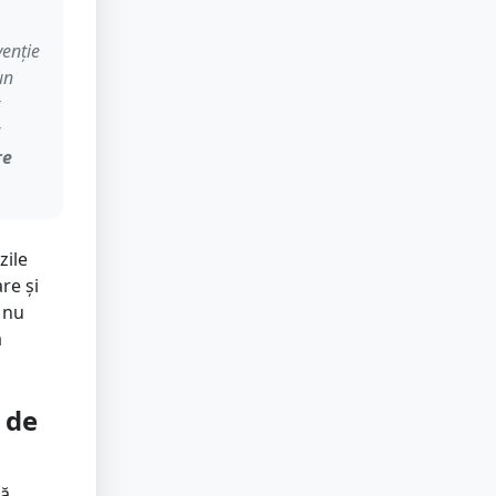
venție
un
re
zile
re și
 nu
a
 de
pă