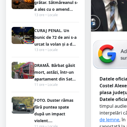
grătar. Sătmăreanul s-
a ales cu o amend...
13 ore • Locale
CURAJ PENAL. Un
bunic de 72 de ani s-a
urcat la volan și a d...
13 ore • Locale
DRAMĂ. Bărbat găsit
mort, astăzi, într-un
Datele ofici
apartament din Sat...
11 ore • Locale
Costel Alexe
plasa județu
Datele ofici
FOTO. Duster rămas
timpul audier
fără puntea spate
interpelări 
după un impact
de lemne
, î
violent....
raportată la 
11 ore • Locale