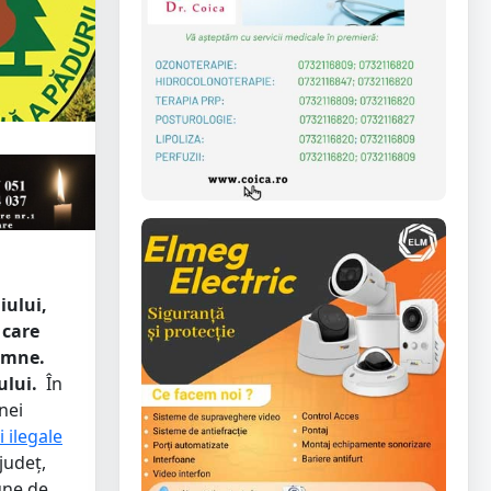
iului,
 care
lemne.
ului.
În
nei
 ilegale
județ,
pune de