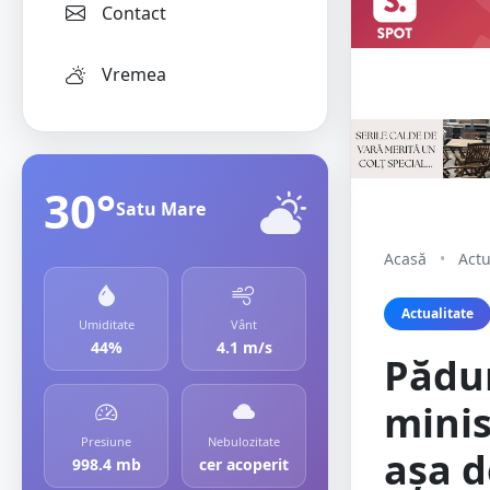
Contact
Vremea
30°
Satu Mare
Acasă
•
Actu
Actualitate
Umiditate
Vânt
44%
4.1 m/s
Pădur
minis
Presiune
Nebulozitate
așa d
998.4 mb
cer acoperit