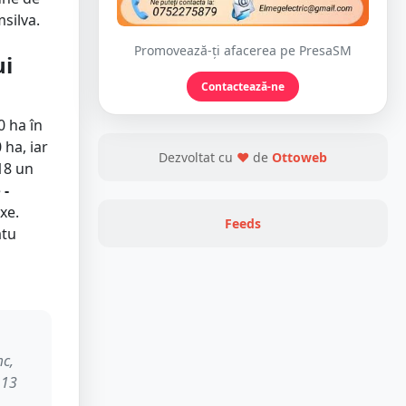
silva.
Promovează-ți afacerea pe PresaSM
ui
Contactează-ne
0 ha în
 ha, iar
Dezvoltat cu
❤
de
Ottoweb
018 un
e
-
xe.
Feeds
atu
mc,
 13