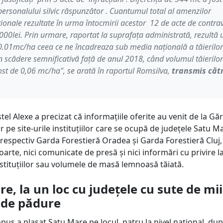
ersonalului silvic răspunzător . Cuantumul total al amenzilor
ionale rezultate în urma întocmirii acestor 12 de acte de contra
000lei. Prin urmare, raportat la suprafața administrată, rezultă 
.01mc/ha ceea ce ne încadreaza sub media națională a tăierilor
 în scădere semnificativă față de anul 2018, când volumul tăierilor
fost de 0,06 mc/ha", se arată în raportul Romsilva,
transmis căt
tel Alexe a precizat că informațiile oferite au venit de la Găr
ar pe site-urile instituțiilor care se ocupă de județele Satu Ma
espectiv Garda Forestieră Oradea și Garda Forestieră Cluj,
oarte, nici comunicate de presă și nici informări cu privire l
nstituțiilor sau volumele de masă lemnoasă tăiată.
e, la un loc cu județele cu sute de mii
 de pădure
opus a plasat Satu Mare pe locul patru la nivel național, du