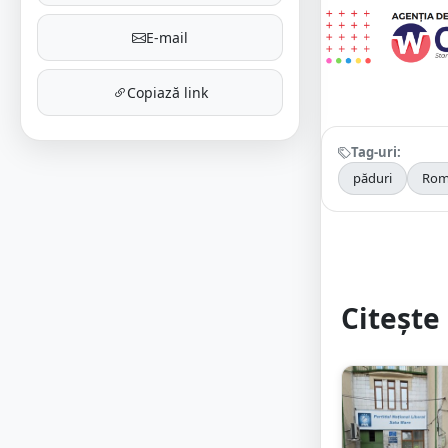
E-mail
Copiază link
Tag-uri:
păduri
Rom
Citește 