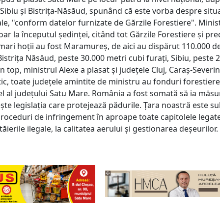
ibiu și Bistrița-Năsăud, spunând că este vorba despre situa
gale, "conform datelor furnizate de Gărzile Forestiere". Minis
oar la începutul ședinței, citând tot Gărzile Forestiere și pr
 mari hoții au fost Maramureș, de aici au dispărut 110.000 d
istrița Năsăud, peste 30.000 metri cubi furați, Sibiu, peste 
În top, ministrul Alexe a plasat și județele Cluj, Caraș-Severin
c, toate județele amintite de ministru au fonduri forestiere
el al județului Satu Mare. România a fost somată să ia măsur
ște legislația care protejează pădurile. Țara noastră este su
roceduri de infringement în aproape toate capitolele legat
tăierile ilegale, la calitatea aerului și gestionarea deșeurilor.