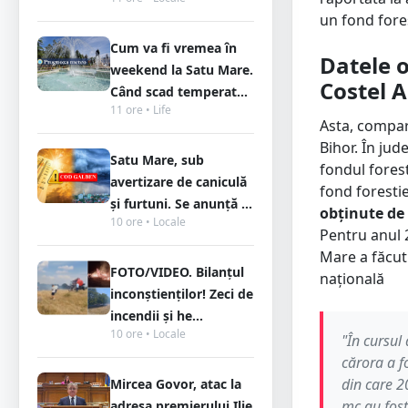
un fond fores
Cum va fi vremea în
Datele o
weekend la Satu Mare.
Costel A
Când scad temperat...
11 ore • Life
Asta, compar
Bihor. În jud
Satu Mare, sub
fondul forest
avertizare de caniculă
fond forestie
și furtuni. Se anunță ...
obținute de
10 ore • Locale
Pentru anul 
Mare a făcut
FOTO/VIDEO. Bilanțul
națională
inconștienților! Zeci de
incendii și he...
10 ore • Locale
"În cursul
cărora a f
din care 2
Mircea Govor, atac la
mc au fost
adresa premierului Ilie