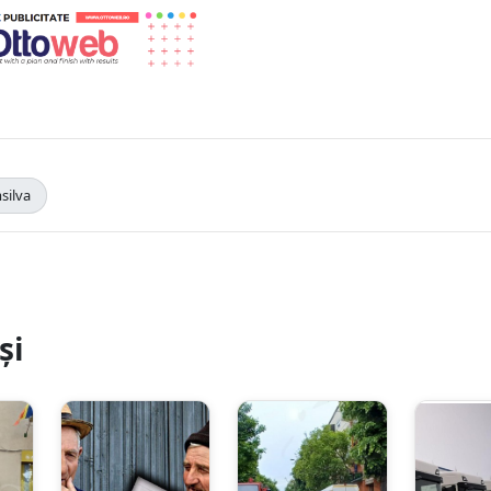
silva
și