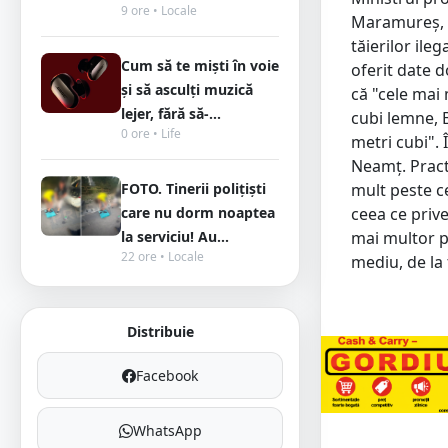
9 ore • Locale
Maramureș, S
tăierilor ile
Cum să te miști în voie
oferit date d
și să asculți muzică
că "cele mai
lejer, fără să-...
cubi lemne, B
0 ore • Life
metri cubi". 
Neamț. Practi
FOTO. Tinerii polițiști
mult peste c
care nu dorm noaptea
ceea ce prive
la serviciu! Au...
mai multor p
22 ore • Locale
mediu, de la 
Distribuie
Facebook
WhatsApp