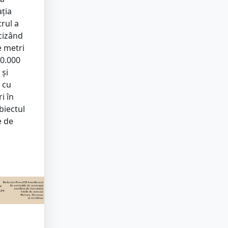
ția
trul a
ecizând
e metri
20.000
 și
 cu
i în
biectul
e de