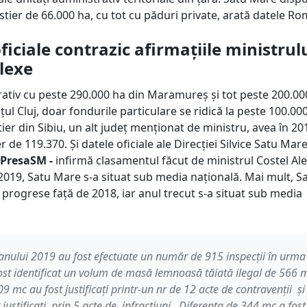
tier de 66.000 ha, cu tot cu păduri private, arată datele Rom
ficiale contrazic afirmațiile ministrul
lexe
ativ cu peste 290.000 ha din Maramureș și tot peste 200.00
ețul Cluj, doar fondurile particulare se ridică la peste 100.000
ier din Sibiu, un alt județ menționat de ministru, avea în 2
r de 119.370. Și datele oficiale ale Direcției Silvice Satu Mar
 PresaSM -
infirmă clasamentul făcut de ministrul Costel Ale
2019, Satu Mare s-a situat sub media națională. Mai mult, S
 progrese față de 2018, iar anul trecut s-a situat sub media
 anului 2019 au fost efectuate un număr de 915 inspecții în urma
ost identificat un volum de masă lemnoasă tăiată ilegal de 566 
09 mc au fost justificați printr-un nr de 12 acte de contravenții și
 justificați prin 5 acte de infracțiuni . Diferența de 344 mc a fost