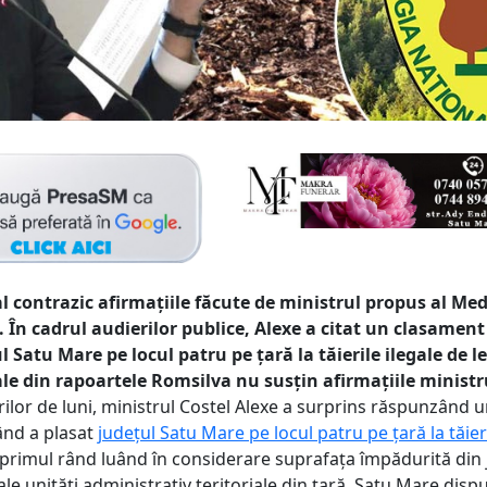
al contrazic afirmațiile făcute de ministrul propus al Med
. În cadrul audierilor publice, Alexe a citat un clasament
l Satu Mare pe locul patru pe țară la tăierile ilegale de 
ale din rapoartele Romsilva nu susțin afirmațiile ministr
ilor de luni, ministrul Costel Alexe a surprins răspunzând u
când a plasat
județul Satu Mare pe locul patru pe țară la tăieri
n primul rând luând în considerare suprafața împădurită din 
ale unități administrativ teritoriale din țară. Satu Mare dis