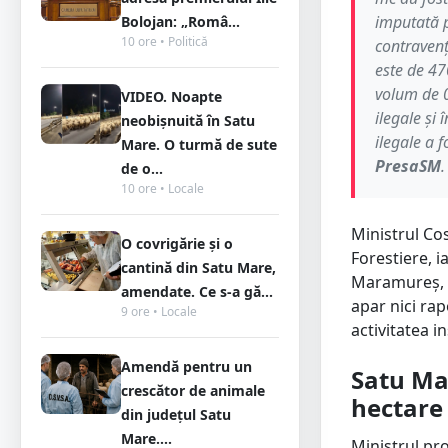
imputată p
Bolojan: „Româ...
10 ore • Politică
contravenț
este de 47
volum de 0
VIDEO. Noapte
ilegale și
neobișnuită în Satu
ilegale a 
Mare. O turmă de sute
PresaSM
.
de o...
10 ore • Locale
Ministrul Cos
O covrigărie și o
Forestiere, i
cantină din Satu Mare,
Maramureș, r
amendate. Ce s-a gă...
apar nici rap
9 ore • Locale
activitatea i
Amendă pentru un
Satu Mar
crescător de animale
hectare
din județul Satu
Mare....
Ministrul pr