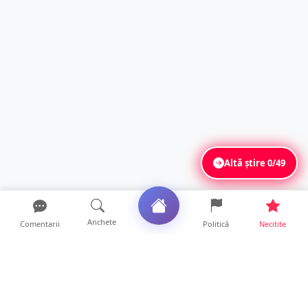
Altă știre
0/49
Anchete
Comentarii
Politică
Necitite
Ultimele articole
Mamă de doar 36 de ani, măcinată de