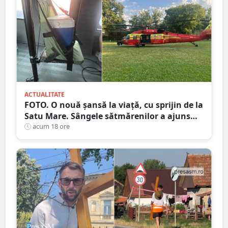
ACTUALITATE
FOTO. O nouă șansă la viață, cu sprijin de la
Satu Mare. Sângele sătmărenilor a ajuns
într-o misiune contra cronometru pentru
acum 18 ore
un transplant hepatic