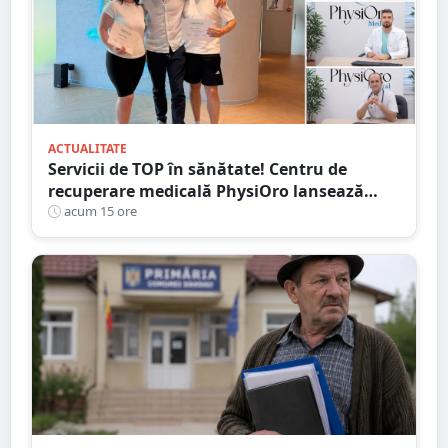
ACTUALITATE
Servicii de TOP în sănătate! Centru de
recuperare medicală PhysiOro lansează
Divizia medicală PhysiOro
acum 15 ore