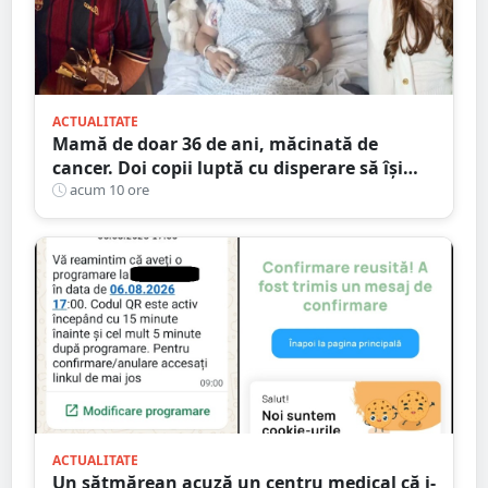
ACTUALITATE
Mamă de doar 36 de ani, măcinată de
cancer. Doi copii luptă cu disperare să își
salveze mama: „Nu o lăsați să se stingă”
acum 10 ore
ACTUALITATE
Un sătmărean acuză un centru medical că i-