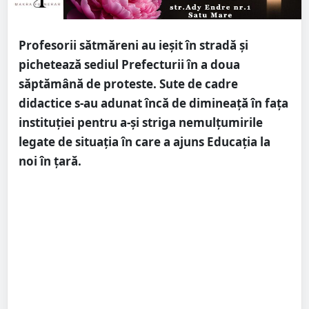
Profesorii sătmăreni au ieșit în stradă și
pichetează sediul Prefecturii în a doua
săptămână de proteste. Sute de cadre
didactice s-au adunat încă de dimineață în fața
instituției pentru a-şi striga nemulţumirile
legate de situația în care a ajuns Educația la
noi în țară.