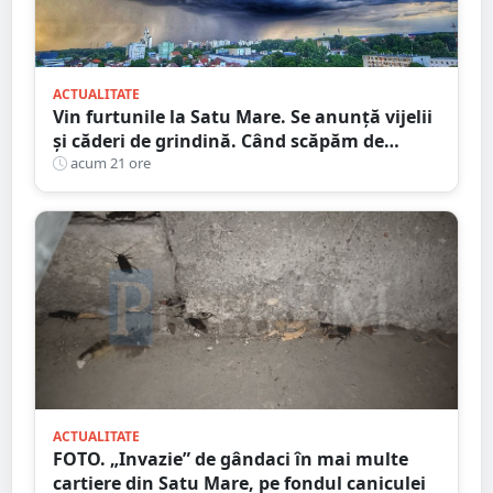
ACTUALITATE
Vin furtunile la Satu Mare. Se anunță vijelii
și căderi de grindină. Când scăpăm de
caniculă
acum 21 ore
ACTUALITATE
FOTO. „Invazie” de gândaci în mai multe
cartiere din Satu Mare, pe fondul caniculei