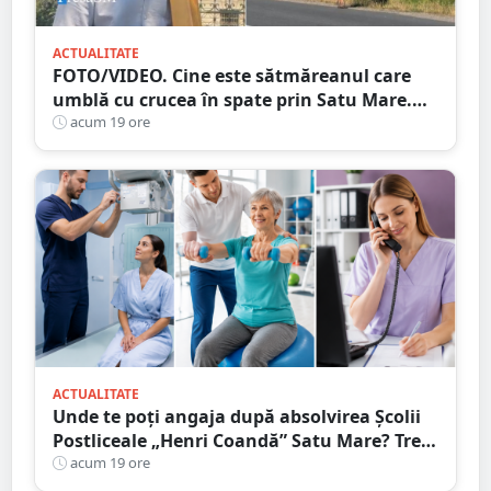
ACTUALITATE
FOTO/VIDEO. Cine este sătmăreanul care
umblă cu crucea în spate prin Satu Mare.
De ce face acest gest
acum 19 ore
ACTUALITATE
Unde te poți angaja după absolvirea Școlii
Postliceale „Henri Coandă” Satu Mare? Trei
calificări medicale, numeroase oportunități
acum 19 ore
de carieră