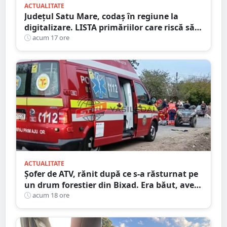
ACTUALITATE
Județul Satu Mare, codaș în regiune la
digitalizare. LISTA primăriilor care riscă să
piardă bani de la buget
acum 17 ore
ACTUALITATE
Șofer de ATV, rănit după ce s-a răsturnat pe
un drum forestier din Bixad. Era băut, avea
permisul anulat, iar vehiculul nu era
acum 18 ore
înmatriculat