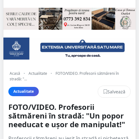
Acasă
•
Actualitate
•
FOTO/VIDEO. Profesorii sătmăreni în
stradă: "...
Salvează
Actualitate
FOTO/VIDEO. Profesorii
sătmăreni în stradă: "Un popor
needucat e ușor de manipulat!"
Profesorii sătmăreni au ieșit în stradă și pichetează