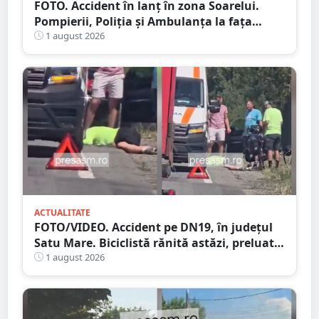
FOTO. Accident în lanț în zona Soarelui.
Pompierii, Poliția și Ambulanța la fața
locului
1 august 2026
ACTUALITATE
FOTO/VIDEO. Accident pe DN19, în județul
Satu Mare. Biciclistă rănită astăzi, preluată
de Ambulanță
1 august 2026