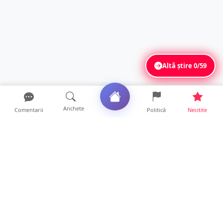
Altă știre
0/59
Anchete
Comentarii
Politică
Necitite
Ultimele articole
ANCHETĂ. Acuzații explozive la DGASPC
Satu Mare! Salarii uri...
18 ore • Anchete
FOTO/VIDEO. Accident cumplit! Impact