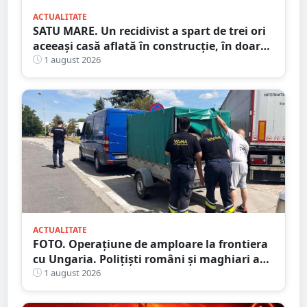
ACTUALITATE
SATU MARE. Un recidivist a spart de trei ori
aceeași casă aflată în construcție, în doar
șase zile
1 august 2026
ACTUALITATE
FOTO. Operațiune de amploare la frontiera
cu Ungaria. Polițiști români și maghiari au
verificat sute de persoane
1 august 2026