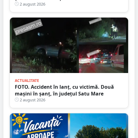
descoperit în Satu Mare
2 august 2026
ACTUALITATE
FOTO. Accident în lanț, cu victimă. Două
mașini în șanț, în județul Satu Mare
2 august 2026