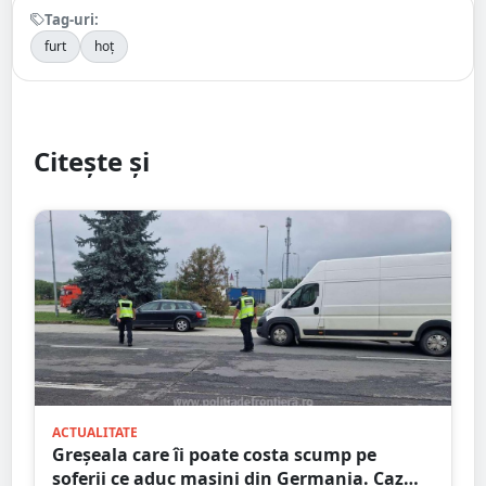
Tag-uri:
furt
hoț
Citește și
ACTUALITATE
Greșeala care îi poate costa scump pe
șoferii ce aduc mașini din Germania. Caz