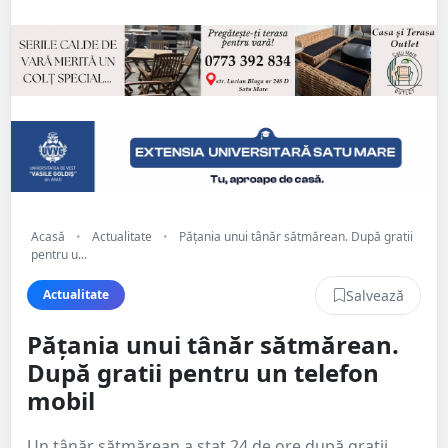
Acasă
•
Actualitate
•
Pățania unui tânăr sătmărean. După gratii
pentru u...
Salvează
Actualitate
Pățania unui tânăr sătmărean.
După gratii pentru un telefon
mobil
Un tânăr sătmărean a stat 24 de ore după gratii