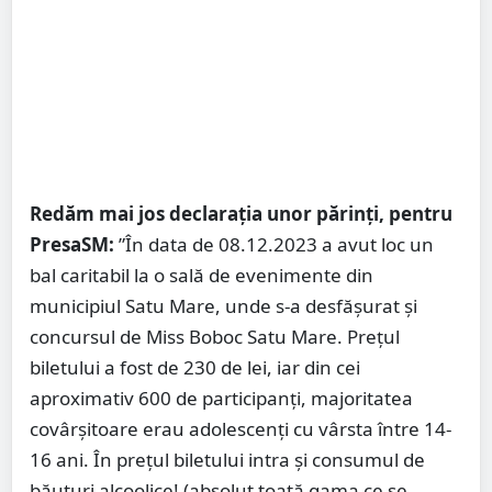
Redăm mai jos declarația unor părinți, pentru
PresaSM:
”În data de 08.12.2023 a avut loc un
bal caritabil la o sală de evenimente din
municipiul Satu Mare, unde s-a desfășurat și
concursul de Miss Boboc Satu Mare. Prețul
biletului a fost de 230 de lei, iar din cei
aproximativ 600 de participanți, majoritatea
covârșitoare erau adolescenți cu vârsta între 14-
16 ani. În prețul biletului intra și consumul de
băuturi alcoolice! (absolut toată gama ce se