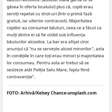
găsea în oferta localului) plus că, copiii erau
serviți repetat cu shot-uri (într-o primă fază
gratuit, iar ulterior contracost). Majoritatea
copiilor au consumat băuturi, ceea ce a făcut ca
mulți dintre ei să fie vizibil sub influența
băuturilor alcoolice. La bar era afișat cinic
anunțul că "nu se servește alcool minorilor", asta
în condițiile în care toți erau minori și majoritatea
lor consumau. Pentru asta ar trebui să se
sesizeze atât Poliția Satu Mare, fapta fiind
contravenție”.
FOTO: Arhivă/Kelsey Chance-unsplash.com