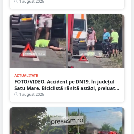
locului
1 august 2026
ACTUALITATE
FOTO/VIDEO. Accident pe DN19, în județul
Satu Mare. Biciclistă rănită astăzi, preluată
de Ambulanță
1 august 2026