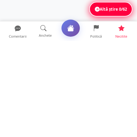
Altă știre
0/62
Anchete
Comentarii
Politică
Necitite
Ultimele articole
Mamă de doar 36 de ani, măcinată de
cancer. Doi copii luptă ...
21 ore • Locale
Un sătmărean acuză un centru medical că i-
a anulat consultaț...
20 ore • Locale
TRAGEDIE. Un tânăr român de doar 19 ani a