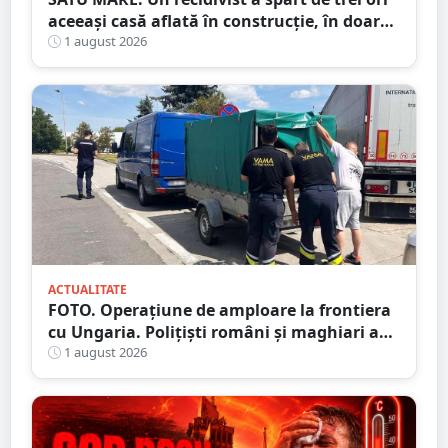
aceeași casă aflată în construcție, în doar
șase zile
1 august 2026
ACTUALITATE
FOTO. Operațiune de amploare la frontiera
cu Ungaria. Polițiști români și maghiari au
verificat sute de persoane
1 august 2026