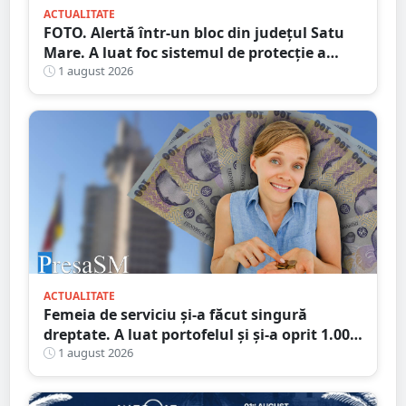
ACTUALITATE
FOTO. Alertă într-un bloc din județul Satu
Mare. A luat foc sistemul de protecție a
gazelor
1 august 2026
ACTUALITATE
Femeia de serviciu și-a făcut singură
dreptate. A luat portofelul și și-a oprit 1.000
de lei: „Ăștia mi se cuvin, sunt pentru
1 august 2026
curățenie”