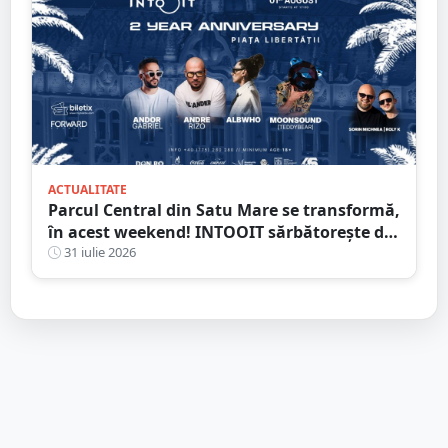
ACTUALITATE
Parcul Central din Satu Mare se transformă,
în acest weekend! INTOOIT sărbătorește doi
ani printr-un eveniment spectaculos
31 iulie 2026