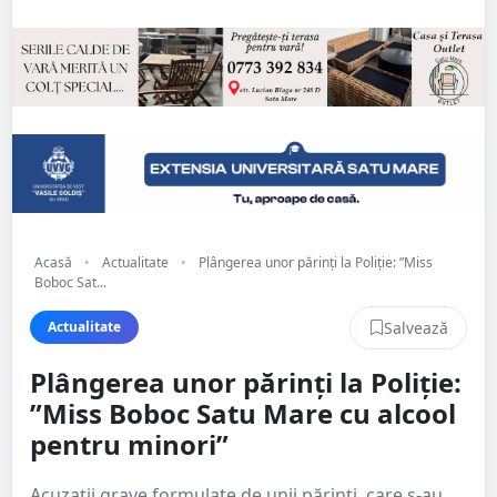
Acasă
•
Actualitate
•
Plângerea unor părinți la Poliție: ”Miss
Boboc Sat...
Salvează
Actualitate
Plângerea unor părinți la Poliție:
”Miss Boboc Satu Mare cu alcool
pentru minori”
Acuzații grave formulate de unii părinți, care s-au