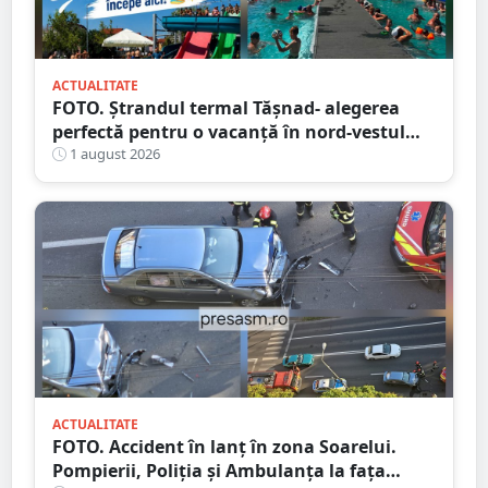
ACTUALITATE
FOTO. Ștrandul termal Tășnad- alegerea
perfectă pentru o vacanță în nord-vestul
României
1 august 2026
ACTUALITATE
FOTO. Accident în lanț în zona Soarelui.
Pompierii, Poliția și Ambulanța la fața