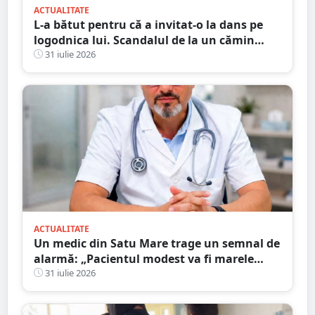
ACTUALITATE
L-a bătut pentru că a invitat-o la dans pe
logodnica lui. Scandalul de la un cămin
cultural s-a încheiat cu condamnări și
31 iulie 2026
despăgubiri
ACTUALITATE
Un medic din Satu Mare trage un semnal de
alarmă: „Pacientul modest va fi marele
perdant”
31 iulie 2026