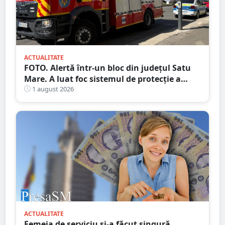
ACTUALITATE
FOTO. Alertă într-un bloc din județul Satu
Mare. A luat foc sistemul de protecție a
gazelor
1 august 2026
ACTUALITATE
Femeia de serviciu și-a făcut singură