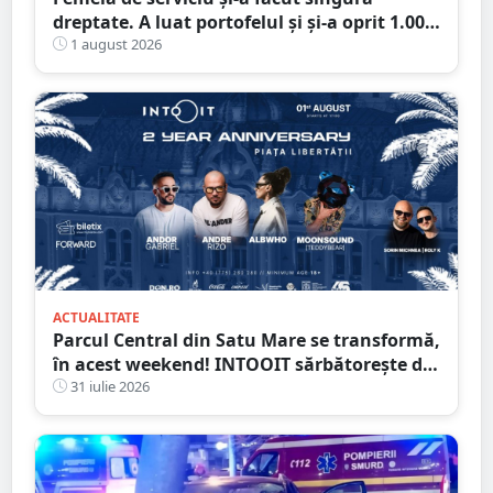
dreptate. A luat portofelul și și-a oprit 1.000
de lei: „Ăștia mi se cuvin, sunt pentru
1 august 2026
curățenie”
ACTUALITATE
Parcul Central din Satu Mare se transformă,
în acest weekend! INTOOIT sărbătorește doi
ani printr-un eveniment spectaculos
31 iulie 2026