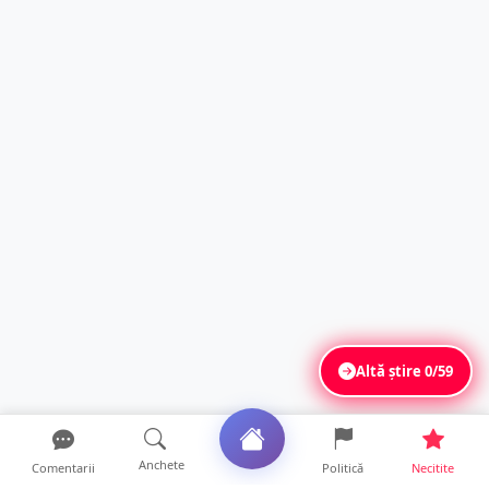
Altă știre
0/59
Anchete
Comentarii
Politică
Necitite