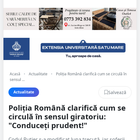
Acasă
•
Actualitate
•
Poliția Română clarifică cum se circulă în
sensul ...
Salvează
Actualitate
Poliția Română clarifică cum se
circulă în sensul giratoriu:
"Conduceți prudent!"
Codul Rutier s-a modificat luna trecută, iar șoferii