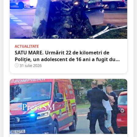
ACTUALITATE
SATU MARE. Urmărit 22 de kilometri de
Poliție, un adolescent de 16 ani a fugit după
ce a spulberat un stâlp
31 iulie 2026