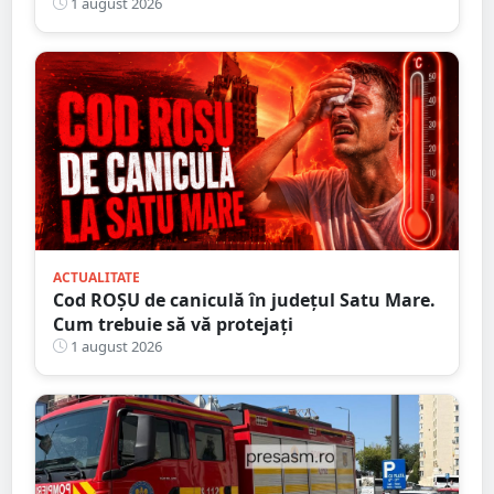
verificat sute de persoane
1 august 2026
ACTUALITATE
Cod ROȘU de caniculă în județul Satu Mare.
Cum trebuie să vă protejați
1 august 2026