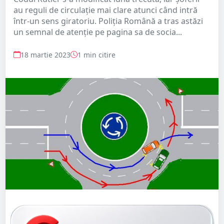
au reguli de circulație mai clare atunci când intră
într-un sens giratoriu. Poliția Română a tras astăzi
un semnal de atenție pe pagina sa de socia...
18 martie 2023
1 min citire