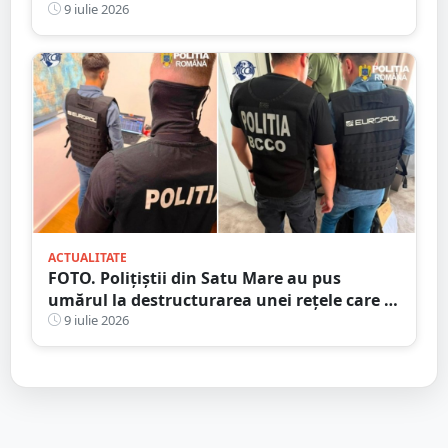
9 iulie 2026
ACTUALITATE
FOTO. Polițiștii din Satu Mare au pus
umărul la destructurarea unei rețele care a
dat țepe de peste 1,3 milioane de euro
9 iulie 2026