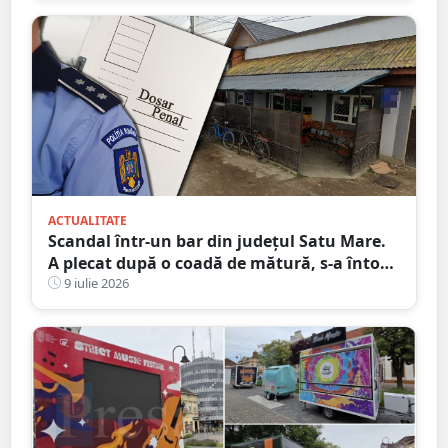
ACTUALITATE
Scandal într-un bar din județul Satu Mare.
A plecat după o coadă de mătură, s-a întors
și și-a lovit victima în cap
9 iulie 2026