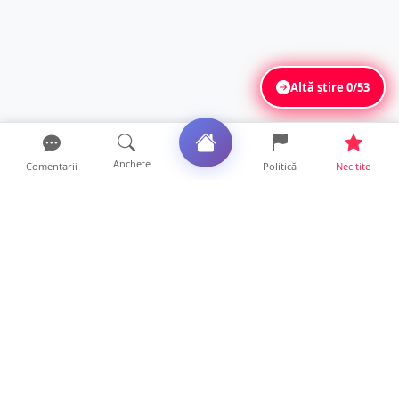
Altă știre
0/53
Anchete
Comentarii
Politică
Necitite
Ultimele articole
Polițist din Satu Mare, prins la volan cu 1,75
g/l alcool în...
19 ore • Locale
TOP Trapez lansează în premieră gardul
metalic „ZIG ZAG”. Ev...
19 ore • Locale