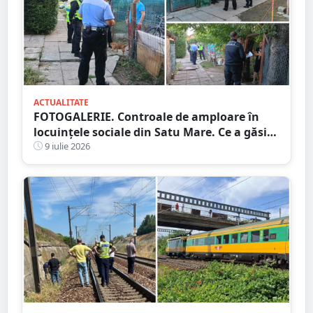
ACTUALITATE
FOTOGALERIE. Controale de amploare în
locuințele sociale din Satu Mare. Ce a găsit
Poliția Locală și ce amenzi s-au dat
9 iulie 2026