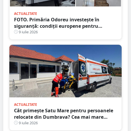
ACTUALITATE
FOTO. Primăria Odoreu investește în
siguranță: condiții europene pentru
polițiști. Sediul Poliției, complet reabilitat
9 iulie 2026
ACTUALITATE
Cât primește Satu Mare pentru persoanele
relocate din Dumbrava? Cea mai mare
alocare din țară
9 iulie 2026