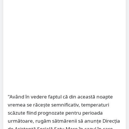
"Având în vedere faptul că din această noapte
vremea se răcește semnificativ, temperaturi
scăzute fiind prognozate pentru perioada
următoare, rugăm sătmărenii să anunțe Direcția
de Asistență Socială Satu Mare în cazul în care