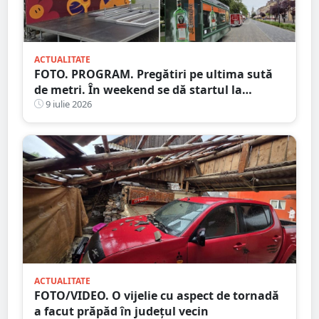
ACTUALITATE
FOTO. PROGRAM. Pregătiri pe ultima sută
de metri. În weekend se dă startul la
distracție. Începe Street Music Festival
9 iulie 2026
ACTUALITATE
FOTO/VIDEO. O vijelie cu aspect de tornadă
a facut prăpăd în județul vecin