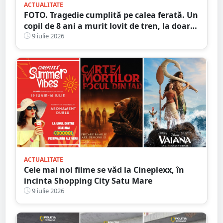
ACTUALITATE
FOTO. Tragedie cumplită pe calea ferată. Un
copil de 8 ani a murit lovit de tren, la doar
câteva minute după ce tatăl îi anunțase
9 iulie 2026
dispariția
ACTUALITATE
Cele mai noi filme se văd la Cineplexx, în
incinta Shopping City Satu Mare
9 iulie 2026