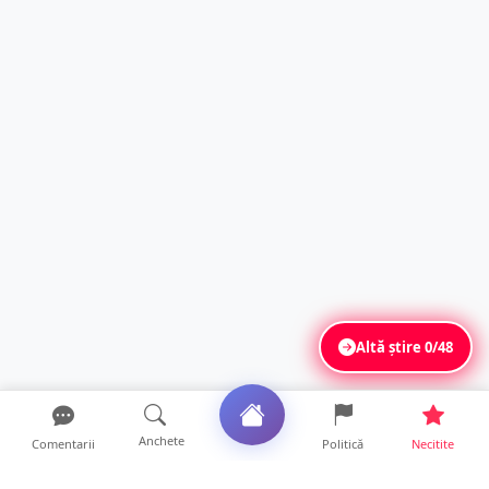
Altă știre
0/48
Anchete
Comentarii
Politică
Necitite