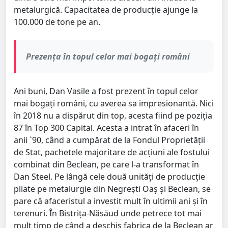
metalurgică. Capacitatea de producție ajunge la
100.000 de tone pe an.
Prezența în topul celor mai bogați români
Ani buni, Dan Vasile a fost prezent în topul celor
mai bogați români, cu averea sa impresionantă. Nici
în 2018 nu a dispărut din top, acesta fiind pe poziția
87 în Top 300 Capital. Acesta a intrat în afaceri în
anii `90, când a cumpărat de la Fondul Proprietății
de Stat, pachetele majoritare de acțiuni ale fostului
combinat din Beclean, pe care l-a transformat în
Dan Steel. Pe lângă cele două unități de producție
pliate pe metalurgie din Negrești Oaș și Beclean, se
pare că afaceristul a investit mult în ultimii ani și în
terenuri. În Bistrița-Năsăud unde petrece tot mai
mult timp de când a deschis fabrica de la Beclean ar