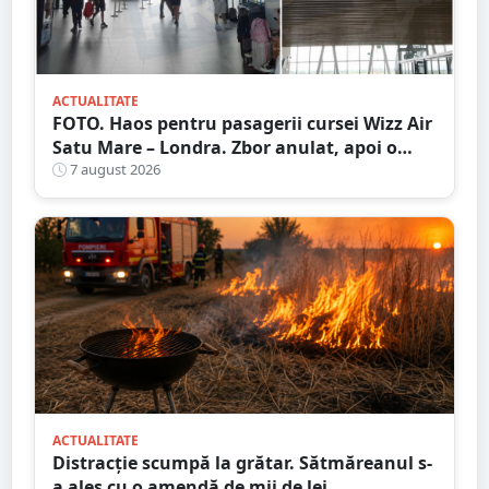
ACTUALITATE
FOTO. Haos pentru pasagerii cursei Wizz Air
Satu Mare – Londra. Zbor anulat, apoi o
nouă întârziere. Fără explicații clare
7 august 2026
ACTUALITATE
Distracție scumpă la grătar. Sătmăreanul s-
a ales cu o amendă de mii de lei