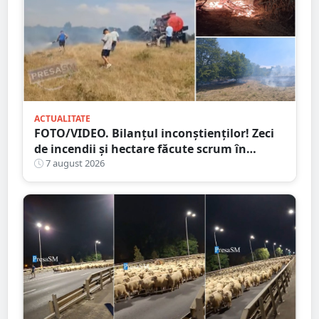
ACTUALITATE
FOTO/VIDEO. Bilanțul inconștienților! Zeci
de incendii și hectare făcute scrum în
județul Satu Mare
7 august 2026