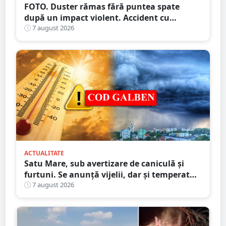
FOTO. Duster rămas fără puntea spate
după un impact violent. Accident cu
implicarea unei mașini din Satu Mare
7 august 2026
ACTUALITATE
Satu Mare, sub avertizare de caniculă și
furtuni. Se anunță vijelii, dar și temperaturi
ridicate. Avertizarea ANM
7 august 2026