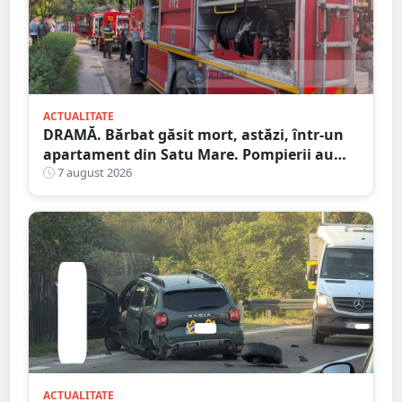
ACTUALITATE
DRAMĂ. Bărbat găsit mort, astăzi, într-un
apartament din Satu Mare. Pompierii au
spart ușa
7 august 2026
ACTUALITATE