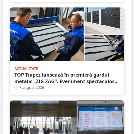
ACTUALITATE
TOP Trapez lansează în premieră gardul
metalic „ZIG ZAG”. Eveniment spectaculos
în Grădina Romei
7 august 2026