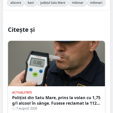
afacere
bani
Județul Satu Mare
milionar
milionari
Citește și
ACTUALITATE
Polițist din Satu Mare, prins la volan cu 1,75
g/l alcool în sânge. Fusese reclamat la 112
că circula pe contrasens
7 august 2026