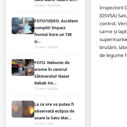
18 ore • Anchete
Inspectorii 
(DSVSA) Satu
FOTO/VIDEO. Accident
control. Veri
cumplit! Impact
carne și lap
frontal între un TIR
supermarketu
și...
brutării, la
16 ore • Locale
de legume f
FOTO. Nebunie de
arome în centrul
Sătmarului! Nazar
Kebab Ho...
15 ore • Locale
La ce ore va putea fi
observată eclipsa de
soare la Satu Mar...
12 ore • Life