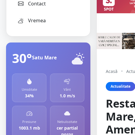
Contact
Vremea
30°
Satu Mare
Acasă
•
Actu
Actualitate
Umiditate
Vânt
34%
1.0 m/s
Resta
Mare
Presiune
Nebulozitate
Amen
1003.1 mb
cer partial
noros