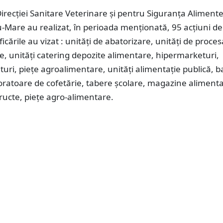
Direcției Sanitare Veterinare și pentru Siguranța Alimente
-Mare au realizat, în perioada menționată, 95 acțiuni de
ficările au vizat : unități de abatorizare, unități de proce
te, unități catering depozite alimentare, hipermarketuri,
ri, piețe agroalimentare, unități alimentație publică, ba
boratoare de cofetărie, tabere școlare, magazine alimenta
ructe, piețe agro-alimentare.