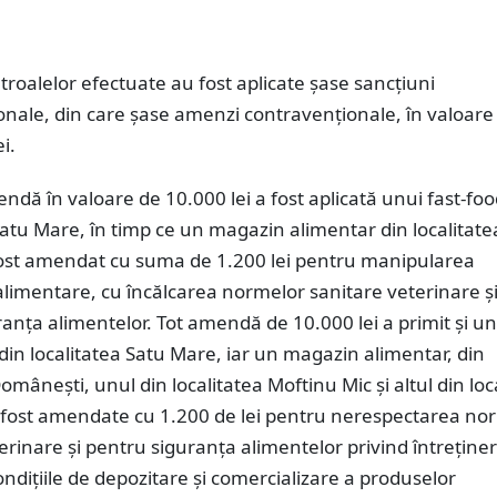
roalelor efectuate au fost aplicate șase sancțiuni
nale, din care șase amenzi contravenționale, în valoare 
i.
endă în valoare de 10.000 lei a fost aplicată unui fast-foo
atu Mare, în timp ce un magazin alimentar din localitate
ost amendat cu suma de 1.200 lei pentru manipularea
limentare, cu încălcarea normelor sanitare veterinare ș
anța alimentelor. Tot amendă de 10.000 lei a primit și un
din localitatea Satu Mare, iar un magazin alimentar, din
Domânești, unul din localitatea Moftinu Mic și altul din loc
u fost amendate cu 1.200 de lei pentru nerespectarea no
erinare și pentru siguranța alimentelor privind întreține
 condițiile de depozitare și comercializare a produselor