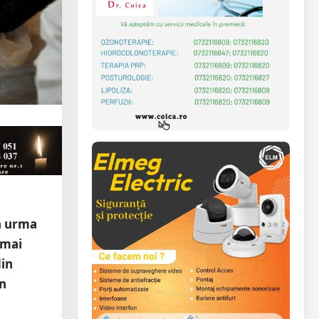
în urma
 mai
din
in