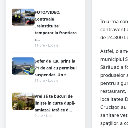
FOTO/VIDEO.
Controale
În urma cont
„reinstituite”
contravențio
temporar la frontiera
de 24.800 Le
c...
11 ore • Locale
Astfel, o am
municipiul S
Șofer de TIR, prins la
Sărăuad a f
71 de ani cu permisul
produselor a
suspendat. Un t...
11 ore • Locale
pentru sigur
restaurant, 
Vrei să te bucuri de
localitatea 
liniște în curte după-
Crucișor, a
amiaza? Iată ce d...
sanitare vet
0 ore • Life
spațiilor, a