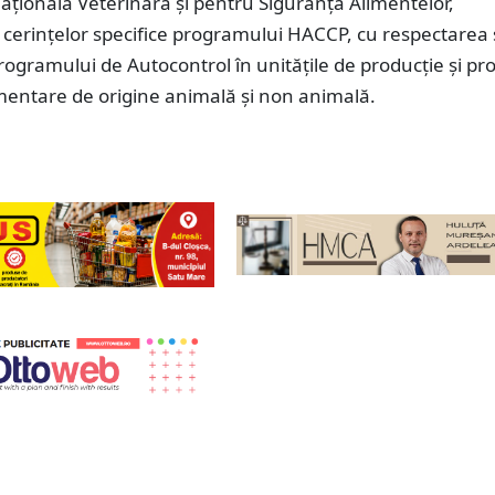
ațională Veterinară și pentru Siguranța Alimentelor,
cerințelor specifice programului HACCP, cu respectarea 
rogramului de Autocontrol în unitățile de producție și pr
mentare de origine animală și non animală.