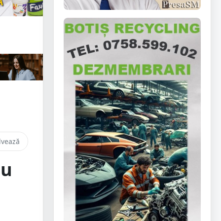
lvează
tu