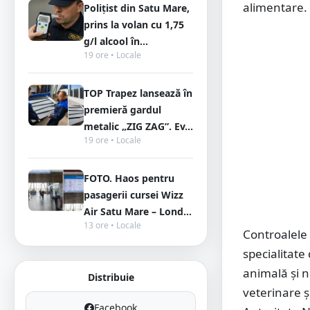
alimentare.
Polițist din Satu Mare,
prins la volan cu 1,75
g/l alcool în...
19 ore • Locale
TOP Trapez lansează în
premieră gardul
metalic „ZIG ZAG”. Ev...
19 ore • Locale
FOTO. Haos pentru
pasagerii cursei Wizz
Air Satu Mare – Lond...
13 ore • Locale
Controalele 
specialitate
animală și n
Distribuie
veterinare ș
Facebook