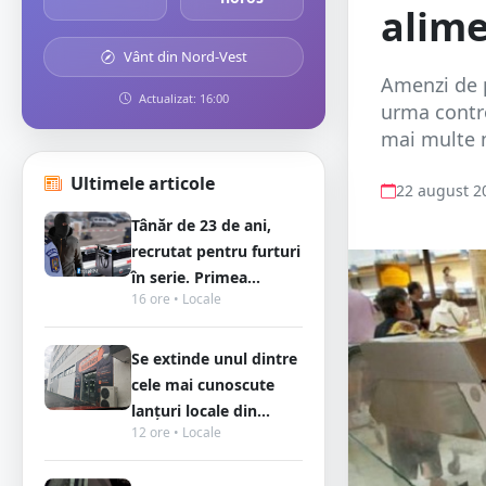
alime
Vânt din Nord-Vest
Amenzi de p
Actualizat: 16:00
urma contro
mai multe m
Ultimele articole
22 august 2
Tânăr de 23 de ani,
recrutat pentru furturi
în serie. Primea...
16 ore • Locale
Se extinde unul dintre
cele mai cunoscute
lanțuri locale din...
12 ore • Locale