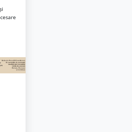
și
ocesare