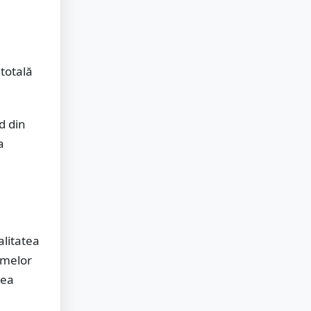
totală
d din
a
i
alitatea
rmelor
rea