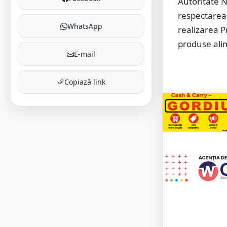
Autoritate N
respectarea 
WhatsApp
realizarea P
produse ali
E-mail
Copiază link