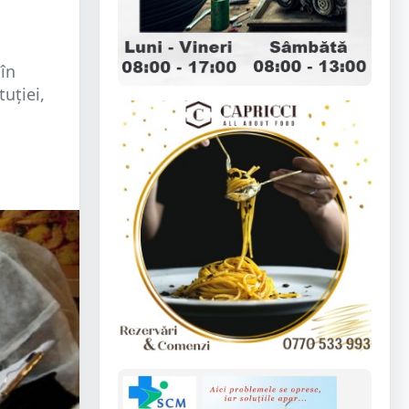
în
uției,