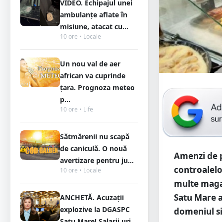
VIDEO. Echipajul unei
ambulanțe aflate în
misiune, atacat cu...
10 ore • Locale
Un nou val de aer
african va cuprinde
țara. Prognoza meteo
p...
10 ore • Life
Sătmărenii nu scapă
de caniculă. O nouă
Amenzi de p
avertizare pentru ju...
controalelo
10 ore • Locale
multe magaz
Satu Mare a
ANCHETĂ. Acuzații
explozive la DGASPC
domeniul s
Satu Mare! Salarii uri...