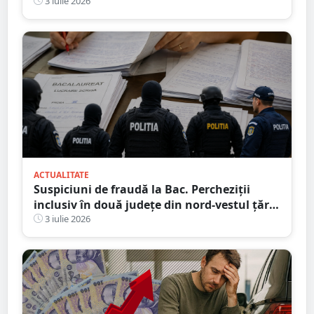
Satu Mare
3 iulie 2026
ACTUALITATE
Suspiciuni de fraudă la Bac. Percheziții
inclusiv în două județe din nord-vestul țării.
Ce suspectează procurorii
3 iulie 2026