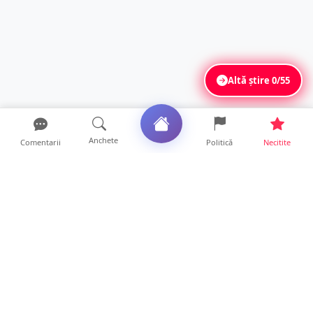
Altă știre
0/55
Anchete
Comentarii
Politică
Necitite
Ultimele articole
FOTO/VIDEO. Bilanțul inconștienților! Zeci
de incendii și he...
10 ore • Locale
Mircea Govor, atac la adresa premierului Ilie
Bolojan: „Româ...