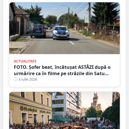
ACTUALITATE
FOTO. Șofer beat, încătușat ASTĂZI după o
urmărire ca în filme pe străzile din Satu
Mare. Polițiștii au scos armele după ce
3 iulie 2026
bărbatul ar fi scos un cuțit