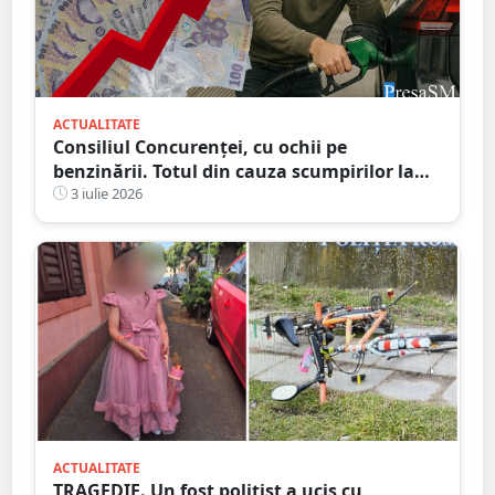
ACTUALITATE
Consiliul Concurenței, cu ochii pe
benzinării. Totul din cauza scumpirilor la
motorină
3 iulie 2026
ACTUALITATE
TRAGEDIE. Un fost polițist a ucis cu