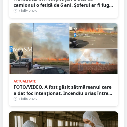
camionul o fetiță de 6 ani. Șoferul ar fi fugit
de la locul accidentului
3 iulie 2026
ACTUALITATE
FOTO/VIDEO. A fost găsit sătmăreanul care
a dat foc intenționat. Incendiu uriaș între
Dedeman și Auchan, în Satu Mare
3 iulie 2026