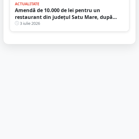
ACTUALITATE
Amendă de 10.000 de lei pentru un
restaurant din județul Satu Mare, după
verificările DSVSA
3 iulie 2026