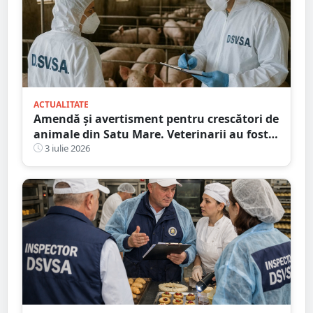
ACTUALITATE
Amendă și avertisment pentru crescători de
animale din Satu Mare. Veterinarii au fost
în control
3 iulie 2026