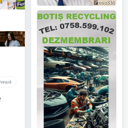
lvează
e