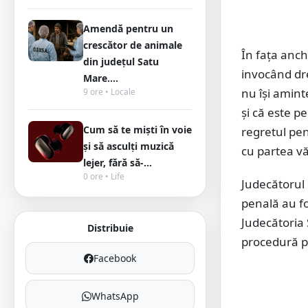
Amendă pentru un
crescător de animale
În fața anche
din județul Satu
invocând dre
Mare....
nu își amint
9 ore • Locale
și că este p
Cum să te miști în voie
regretul pen
și să asculți muzică
cu partea v
lejer, fără să-...
0 ore • Life
Judecătorul
penală au fo
Judecătoria
Distribuie
procedură p
Facebook
WhatsApp