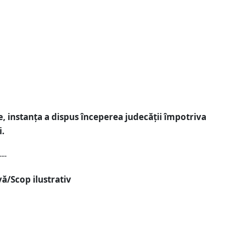
, instanța a dispus începerea judecății împotriva
i.
---
ă/Scop ilustrativ