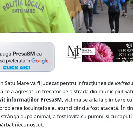
n Satu Mare va fi judecat pentru infracțiunea de
lovirea 
pă ce a agresat un trecător pe o stradă din municipiul Sat
vit informațiilor PresaSM,
victima se afla la plimbare cu
apropierea locuinței sale, atunci când a fost atacată. În t
 strângă după animal, a fost lovită cu pumnii și cu capul 
 bărbat necunoscut.