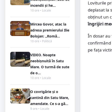
Loviturile pr
incendii și he...
deplasat la s
10 ore • Locale
obținut un c
îngrijiri me
Mircea Govor, atac la
adresa premierului Ilie
În dosar au f
Bolojan: „Româ...
10 ore • Politică
confirmând c
pe fața victi
VIDEO. Noapte
neobișnuită în Satu
Mare. O turmă de sute
de o...
10 ore • Locale
O covrigărie și o
cantină din Satu Mare,
amendate. Ce s-a gă...
9 ore • Locale