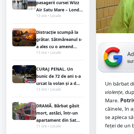
pasagerii cursei Wizz
Air Satu Mare – Lond...
13 ore • Locale
Distracție scumpă la
grătar. Sătmăreanul s-
a ales cu o amend...
13 ore • Locale
CURAJ PENAL. Un
bunic de 72 de ani s-a
Un bărbat di
urcat la volan și a d...
13 ore • Locale
violențe
, du
Mare.
Potri
DRAMĂ. Bărbat găsit
câinele, în 
mort, astăzi, într-un
se apleca să
apartament din Sat...
feței de un
11 ore • Locale