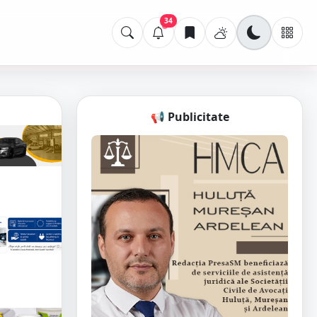
34
📢 Publicitate