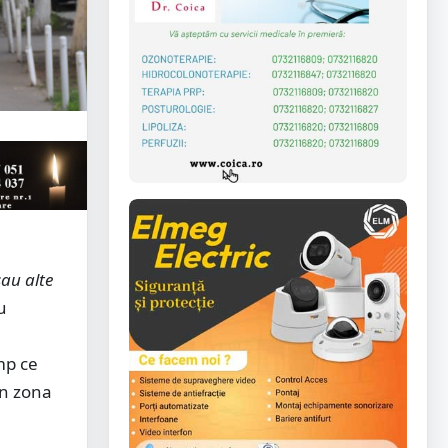
sau alte
u
imp ce
în zona