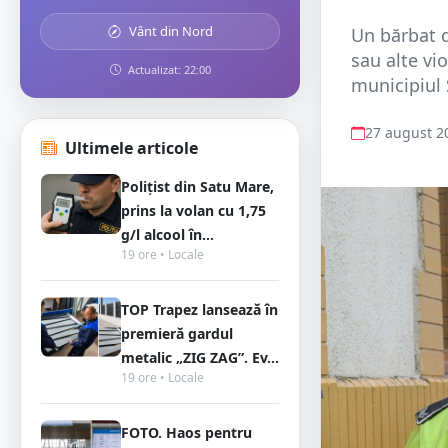
Vânt din Nord
Un bărbat d
sau alte vi
Actualizat: 22:00
municipiul 
27 august 2
Ultimele articole
Polițist din Satu Mare,
prins la volan cu 1,75
g/l alcool în...
19 ore • Locale
TOP Trapez lansează în
premieră gardul
metalic „ZIG ZAG”. Ev...
19 ore • Locale
FOTO. Haos pentru