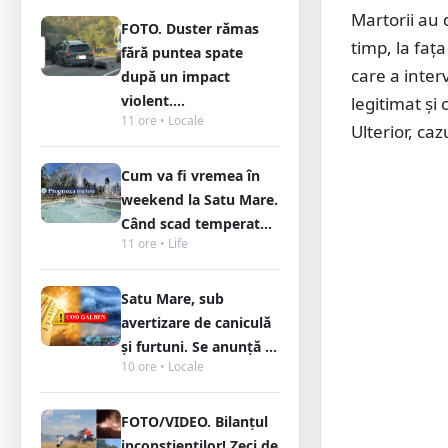
Martorii au 
FOTO. Duster rămas
timp, la fața
fără puntea spate
care a inter
după un impact
violent....
legitimat și
11 ore • Locale
Ulterior, caz
Cum va fi vremea în
weekend la Satu Mare.
Când scad temperat...
11 ore • Life
Satu Mare, sub
avertizare de caniculă
și furtuni. Se anunță ...
10 ore • Locale
FOTO/VIDEO. Bilanțul
inconștienților! Zeci de