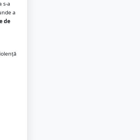
a s-a
 unde a
le de
iolență