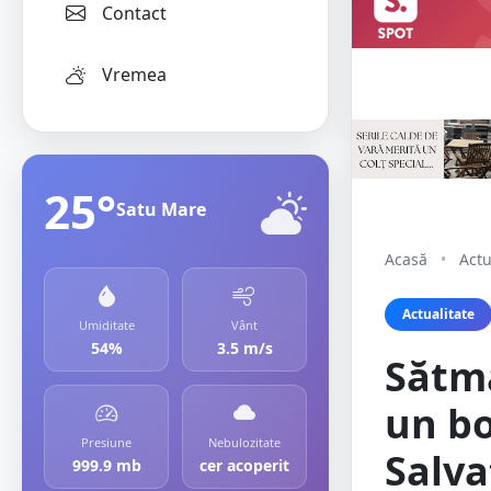
Contact
Vremea
25°
Satu Mare
Acasă
•
Actu
Actualitate
Umiditate
Vânt
54%
3.5 m/s
Sătmă
un bo
Presiune
Nebulozitate
Salva
999.9 mb
cer acoperit