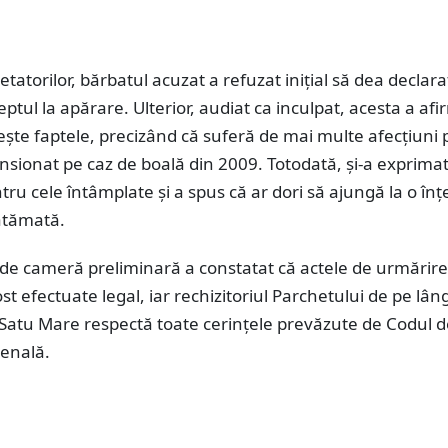
tatorilor, bărbatul acuzat a refuzat inițial să dea declaraț
ptul la apărare. Ulterior, audiat ca inculpat, acesta a afi
ește faptele, precizând că suferă de mai multe afecțiuni 
ensionat pe caz de boală din 2009. Totodată, și-a exprima
tru cele întâmplate și a spus că ar dori să ajungă la o în
ătămată.
 de cameră preliminară a constatat că actele de urmărire
st efectuate legal, iar rechizitoriul Parchetului de pe lân
 Satu Mare respectă toate cerințele prevăzute de Codul d
enală.