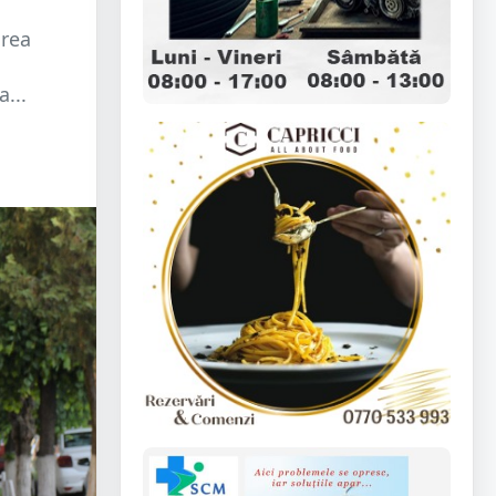
irea
...