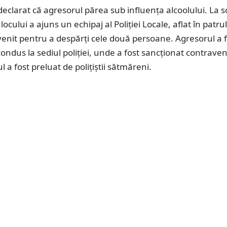
declarat că agresorul părea sub influența alcoolului. La s
 locului a ajuns un echipaj al Poliției Locale, aflat în patru
venit pentru a despărți cele două persoane. Agresorul a 
 condus la sediul poliției, unde a fost sancționat contraven
ul a fost preluat de polițiștii sătmăreni.