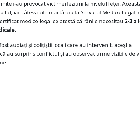
imite i-au provocat victimei leziuni la nivelul feței. Aceast
pital, iar câteva zile mai târziu la Serviciul Medico-Legal,
ertificat medico-legal ce atestă că rănile necesitau
2-3 zi
dicale
.
ost audiați și polițiștii locali care au intervenit, aceștia
ă au surprins conflictul și au observat urme vizibile de v
mei.