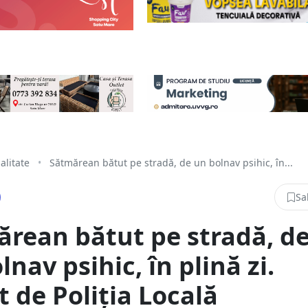
alitate
•
Sătmărean bătut pe stradă, de un bolnav psihic, în...
Sa
rean bătut pe stradă, d
lnav psihic, în plină zi.
t de Poliția Locală