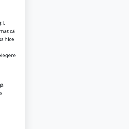
ii,
rmat că
psihice
t
țelegere
gă
e