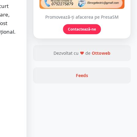
curt
lare,
Promovează-ți afacerea pe PresaSM
fost
Contactează-ne
țional.
Dezvoltat cu
❤
de
Ottoweb
Feeds