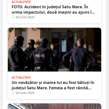
ACTUALITATE
FOTO. Accident în județul Satu Mare. În
urma impactului, două mașini au ajuns în
șanț
26 iunie 2026
ACTUALITATE
Un nevăzător și mama lui au fost bătuți în
județul Satu Mare. Femeia a fost rănită
grav
26 iunie 2026