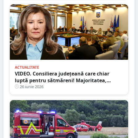
ACTUALITATE
VIDEO. Consiliera județeană care chiar
luptă pentru sătmăreni! Majoritatea,
”acontată” să doarmă-n scaun
26 iunie 2026