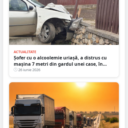
ACTUALITATE
Șofer cu o alcoolemie uriașă, a distrus cu
mașina 7 metri din gardul unei case, în
județul Satu Mare
26 iunie 2026