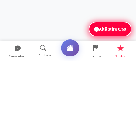
Altă știre
0/60
Anchete
Comentarii
Politică
Necitite
Ultimele articole
ANCHETĂ. Acuzații explozive la DGASPC
Satu Mare! Salarii uri...
18 ore • Anchete
FOTO/VIDEO. Accident cumplit! Impact
frontal între un TIR și...
16 ore • Locale