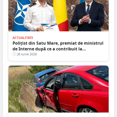
ACTUALITATE
Polițist din Satu Mare, premiat de ministrul
de Interne după ce a contribuit la
destructurarea unei rețele de contrabandă
26 iunie 2026