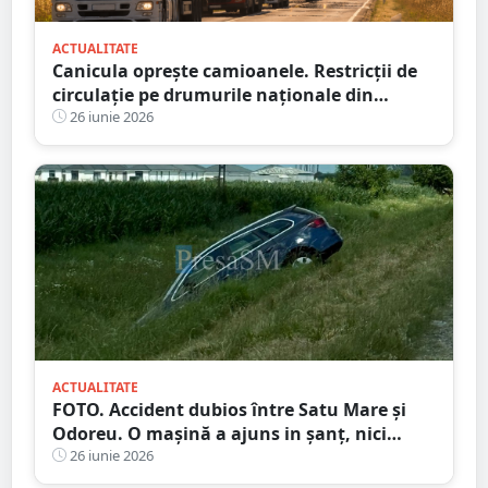
ACTUALITATE
Canicula oprește camioanele. Restricții de
circulație pe drumurile naționale din
județul Satu Mare
26 iunie 2026
ACTUALITATE
FOTO. Accident dubios între Satu Mare și
Odoreu. O mașină a ajuns in șanț, nici
urmă de sofer
26 iunie 2026