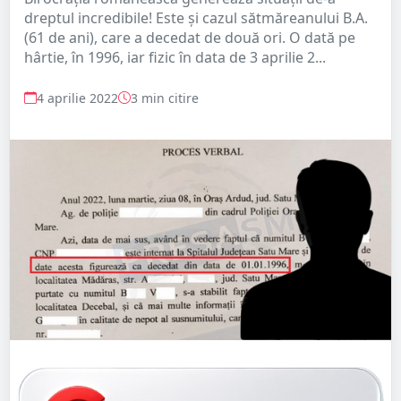
dreptul incredibile! Este și cazul sătmăreanului B.A.
(61 de ani), care a decedat de două ori. O dată pe
hârtie, în 1996, iar fizic în data de 3 aprilie 2...
4 aprilie 2022
3 min citire