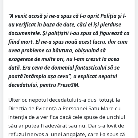
”A venit acasă și ne-a spus că l-a oprit Poliția și l-
au verificat în baza de date, căci el își pierduse
documentele. Și polițiștii i-au spus că figurează ca
fiind mort. El ne-a spus nouă acest lucru, dar cum
avea probleme cu băutura, obișnuind să
exagereze de multe ori, nu l-am crezut la acea
dată. Era ceva de domeniul fantasticului să se
poată întâmpla așa ceva”, a explicat nepotul
decedatului, pentru PresaSM.
Ulterior, nepotul decedatului s-a dus, totuși, la
Direcția de Evidență a Persoanei Satu Mare cu
intenția de a verifica dacă cele spuse de unchiul
său ar putea fi adevărat sau nu. Dar s-a lovit de
refuzul nervos al unei angajate, care i-a spus că