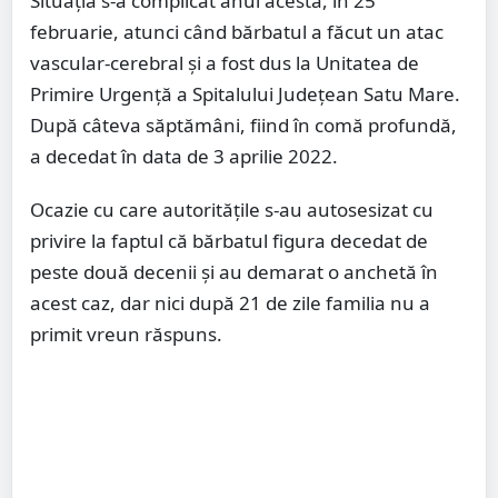
Situația s-a complicat anul acesta, în 25
februarie, atunci când bărbatul a făcut un atac
vascular-cerebral și a fost dus la Unitatea de
Primire Urgență a Spitalului Județean Satu Mare.
După câteva săptămâni, fiind în comă profundă,
a decedat în data de 3 aprilie 2022.
Ocazie cu care autoritățile s-au autosesizat cu
privire la faptul că bărbatul figura decedat de
peste două decenii și au demarat o anchetă în
acest caz, dar nici după 21 de zile familia nu a
primit vreun răspuns.