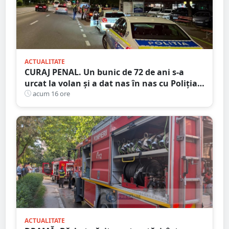
ACTUALITATE
CURAJ PENAL. Un bunic de 72 de ani s-a
urcat la volan și a dat nas în nas cu Poliția
Satu Mare
acum 16 ore
ACTUALITATE