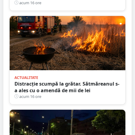
nouă întârziere. Fără explicații clare
acum 16 ore
ACTUALITATE
Distracție scumpă la grătar. Sătmăreanul s-
a ales cu o amendă de mii de lei
acum 16 ore