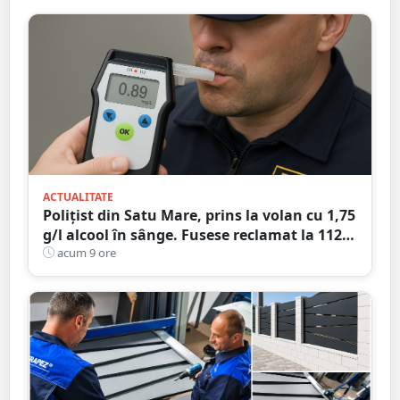
ACTUALITATE
Polițist din Satu Mare, prins la volan cu 1,75
g/l alcool în sânge. Fusese reclamat la 112
că circula pe contrasens
acum 9 ore