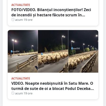
ACTUALITATE
FOTO/VIDEO. Bilanțul inconștienților! Zeci
de incendii și hectare făcute scrum în
județul Satu Mare
acum 19 ore
ACTUALITATE
VIDEO. Noapte neobișnuită în Satu Mare. O
turmă de sute de oi a blocat Podul Decebal.
Gest de apreciat al ciobanului
acum 19 ore