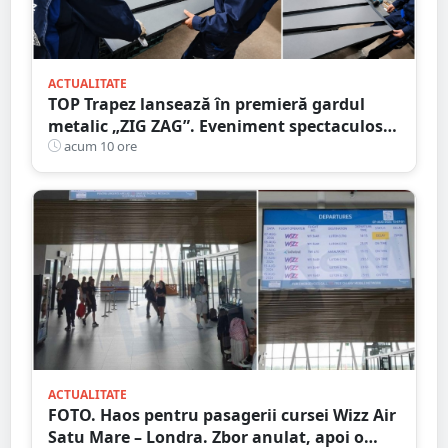
ACTUALITATE
TOP Trapez lansează în premieră gardul
metalic „ZIG ZAG”. Eveniment spectaculos
în Grădina Romei
acum 10 ore
ACTUALITATE
FOTO. Haos pentru pasagerii cursei Wizz Air
Satu Mare – Londra. Zbor anulat, apoi o