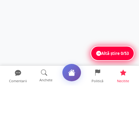
Altă știre
0/53
Anchete
Comentarii
Politică
Necitite
Ultimele articole
Polițist din Satu Mare, prins la volan cu 1,75
g/l alcool în...
19 ore • Locale