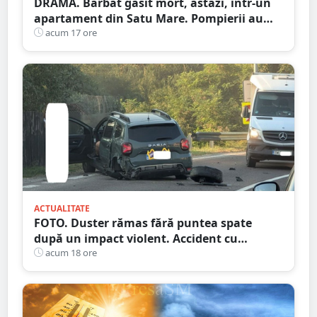
DRAMĂ. Bărbat găsit mort, astăzi, într-un
apartament din Satu Mare. Pompierii au
spart ușa
acum 17 ore
ACTUALITATE
FOTO. Duster rămas fără puntea spate
după un impact violent. Accident cu
implicarea unei mașini din Satu Mare
acum 18 ore