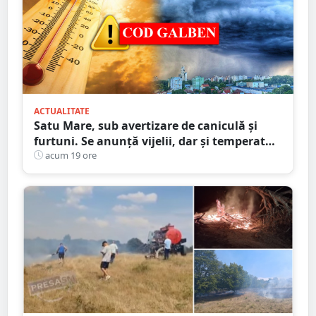
ACTUALITATE
Satu Mare, sub avertizare de caniculă și
furtuni. Se anunță vijelii, dar și temperaturi
ridicate. Avertizarea ANM
acum 19 ore