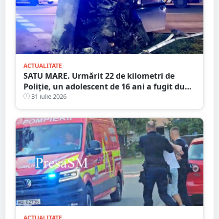
ACTUALITATE
SATU MARE. Urmărit 22 de kilometri de
Poliție, un adolescent de 16 ani a fugit după
ce a spulberat un stâlp
31 iulie 2026
ACTUALITATE