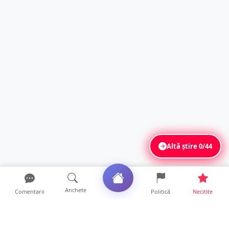
Altă știre
0/44
Anchete
Comentarii
Politică
Necitite
Ultimele articole