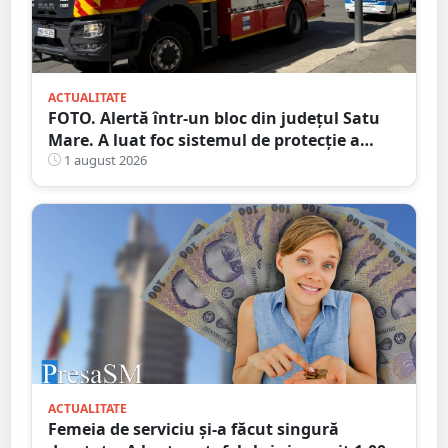
ACTUALITATE
FOTO. Alertă într-un bloc din județul Satu
Mare. A luat foc sistemul de protecție a
gazelor
1 august 2026
ACTUALITATE
Femeia de serviciu și-a făcut singură