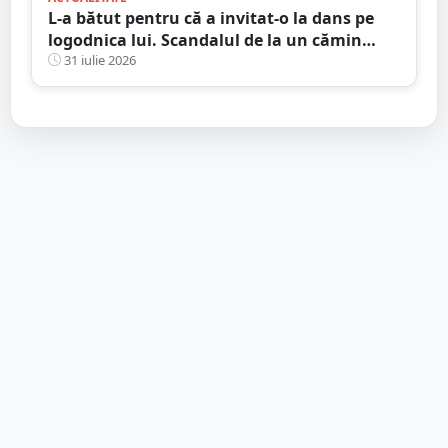
L-a bătut pentru că a invitat-o la dans pe
logodnica lui. Scandalul de la un cămin
cultural s-a încheiat cu condamnări și
31 iulie 2026
despăgubiri