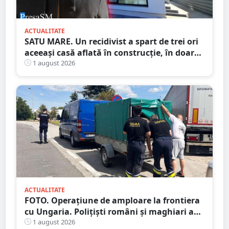
ACTUALITATE
SATU MARE. Un recidivist a spart de trei ori
aceeași casă aflată în construcție, în doar
șase zile
1 august 2026
ACTUALITATE
FOTO. Operațiune de amploare la frontiera
cu Ungaria. Polițiști români și maghiari au
verificat sute de persoane
1 august 2026