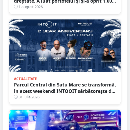
dreptate. A luat portofelul și și-a oprit 1.000
de lei: „Ăștia mi se cuvin, sunt pentru
1 august 2026
curățenie”
ACTUALITATE
Parcul Central din Satu Mare se transformă,
în acest weekend! INTOOIT sărbătorește doi
ani printr-un eveniment spectaculos
31 iulie 2026