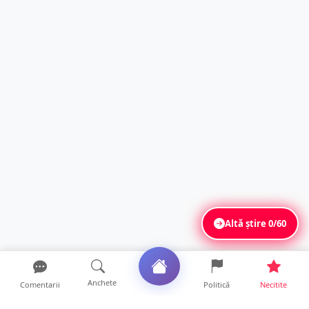
Altă știre
0/60
Anchete
Comentarii
Politică
Necitite