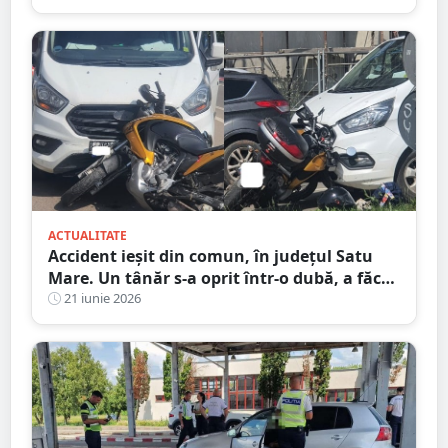
ACTUALITATE
Accident ieșit din comun, în județul Satu
Mare. Un tânăr s-a oprit într-o dubă, a făcut
praf Codul Rutier
21 iunie 2026