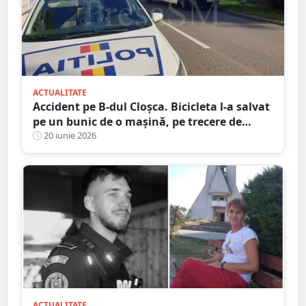
ACTUALITATE
Accident pe B-dul Cloșca. Bicicleta l-a salvat
pe un bunic de o mașină, pe trecere de
pietoni
20 iunie 2026
ACTUALITATE