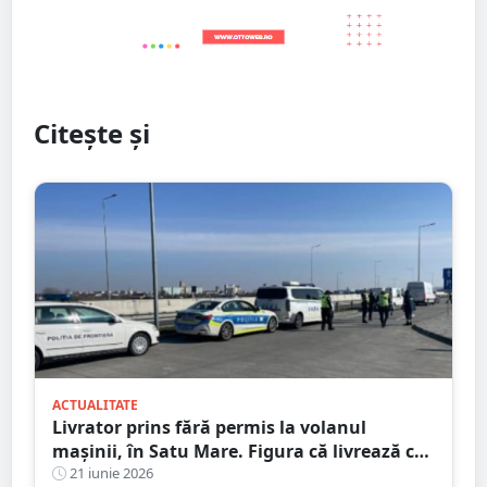
Citește și
ACTUALITATE
Livrator prins fără permis la volanul
mașinii, în Satu Mare. Figura că livrează cu
bicicleta
21 iunie 2026