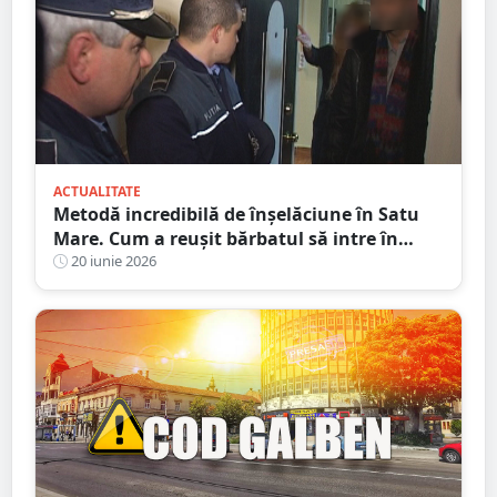
ACTUALITATE
Metodă incredibilă de înșelăciune în Satu
Mare. Cum a reușit bărbatul să intre în
casele oamenilor și să plece cu banii
20 iunie 2026