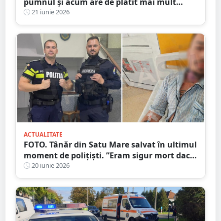
pumnul și acum are de plătit mai mult
decât amenda penală
21 iunie 2026
ACTUALITATE
FOTO. Tânăr din Satu Mare salvat în ultimul
moment de polițiști. ”Eram sigur mort dacă
nu spărgeau ușa”
20 iunie 2026