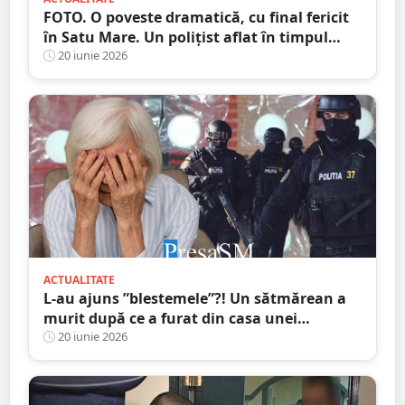
FOTO. O poveste dramatică, cu final fericit
în Satu Mare. Un polițist aflat în timpul
liber a salvat o sătmăreancă dispărută
20 iunie 2026
ACTUALITATE
L-au ajuns ”blestemele”?! Un sătmărean a
murit după ce a furat din casa unei
bunicuțe
20 iunie 2026