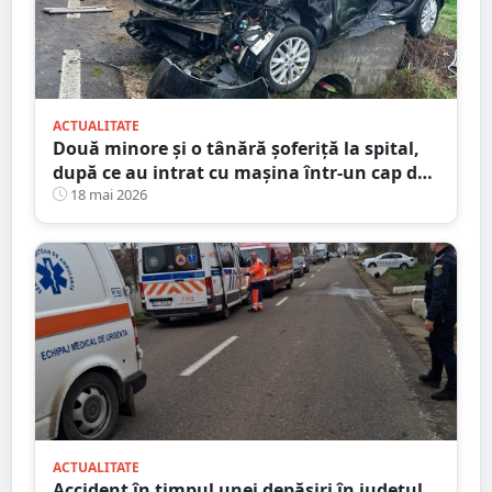
ACTUALITATE
Două minore și o tânără șoferiță la spital,
după ce au intrat cu mașina într-un cap de
pod. Totul s-a întâmplat în județul Satu
18 mai 2026
Mare
ACTUALITATE
Accident în timpul unei depășiri în județul