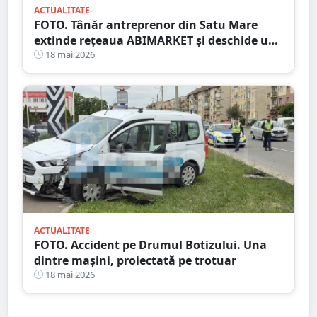
ACTUALITATE
FOTO. Tânăr antreprenor din Satu Mare
extinde rețeaua ABIMARKET și deschide un
nou magazin pe Calea Traian
18 mai 2026
ACTUALITATE
FOTO. Accident pe Drumul Botizului. Una
dintre mașini, proiectată pe trotuar
18 mai 2026