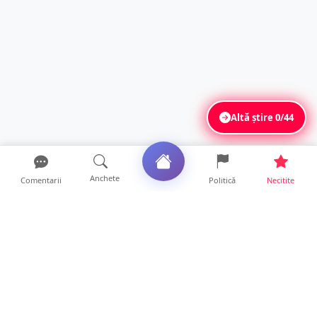
Altă știre
0/44
Anchete
Comentarii
Politică
Necitite
Ultimele articole
USR acuză: PSD face totul pentru ca
România să piardă miliar...
21 ore • Locale