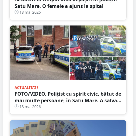
Satu Mare. O femeie a ajuns la spital
18 mai 2026
ACTUALITATE
FOTO/VIDEO. Polițist cu spirit civic, bătut de
mai multe persoane, în Satu Mare. A salvat
un copil
18 mai 2026