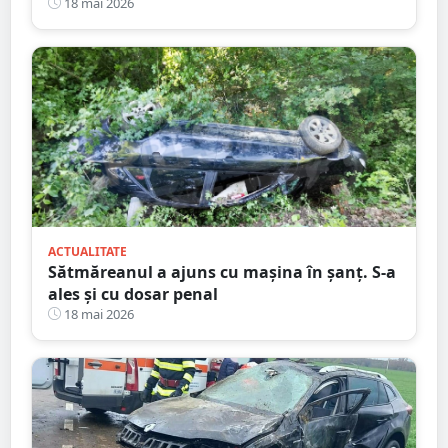
preventiv
18 mai 2026
ACTUALITATE
Sătmăreanul a ajuns cu mașina în șanț. S-a
ales și cu dosar penal
18 mai 2026