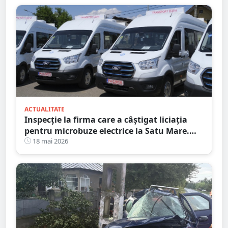
ACTUALITATE
Inspecție la firma care a câștigat liciația
pentru microbuze electrice la Satu Mare.
Consiliul Concurenței a intrat pe fir
18 mai 2026