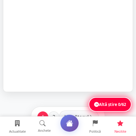
Altă știre
0/62
1
2
Următorul
Anchete
Actualitate
Politică
Necitite