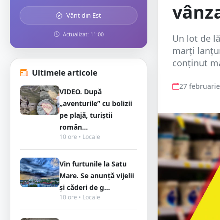
vânz
Vânt din Est
Actualizat: 11:00
Un lot de l
marți lanțu
conținut ma
Ultimele articole
27 februari
VIDEO. După
„aventurile” cu bolizii
pe plajă, turiștii
român...
10 ore • Locale
Vin furtunile la Satu
Mare. Se anunță vijelii
și căderi de g...
10 ore • Locale