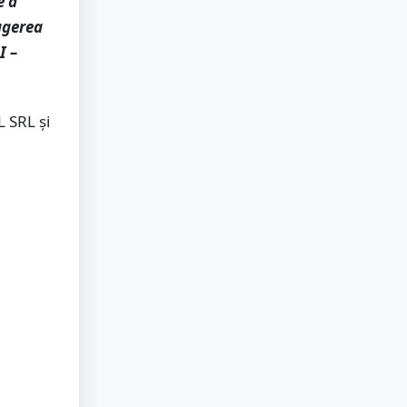
e a
ragerea
I –
 SRL şi