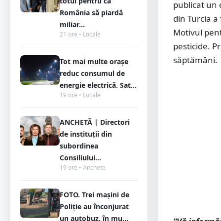
totul pentru ca
publicat un 
România să piardă
din Turcia a
miliar...
Motivul pent
21 ore • Locale
pesticide. P
săptămâni.
Tot mai multe orașe
reduc consumul de
energie electrică. Sat...
19 ore • Locale
ANCHETĂ | Directori
de instituții din
subordinea
Consiliului...
19 ore • Anchete
FOTO. Trei mașini de
Poliție au înconjurat
un autobuz, în mu...