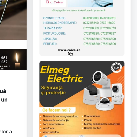
ouă
u un
t
lor a