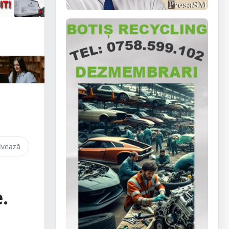
lvează
.