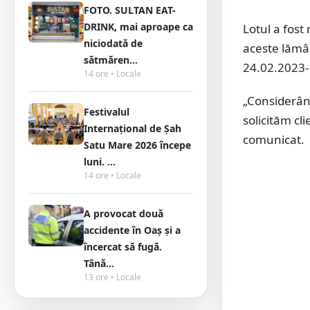
FOTO. SULTAN EAT-
DRINK, mai aproape ca
Lotul a fost 
niciodată de
aceste lămâi
sătmăren...
24.02.2023-
14 ore • Locale
„Considerân
Festivalul
solicităm c
Internațional de Șah
comunicat.
Satu Mare 2026 începe
luni. ...
14 ore • Locale
A provocat două
accidente în Oaș și a
încercat să fugă.
Tână...
13 ore • Locale