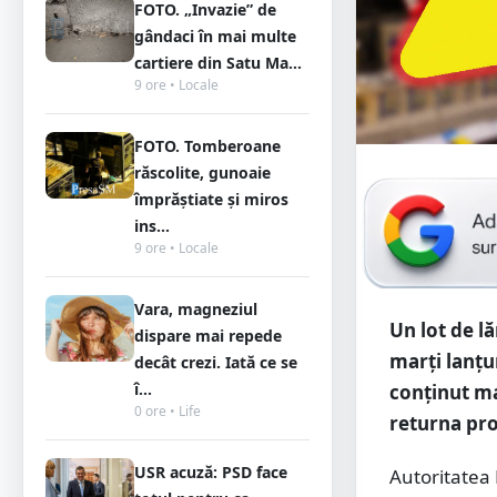
FOTO. „Invazie” de
gândaci în mai multe
cartiere din Satu Ma...
9 ore • Locale
FOTO. Tomberoane
răscolite, gunoaie
împrăștiate și miros
ins...
9 ore • Locale
Vara, magneziul
Un lot de lă
dispare mai repede
marți lanțu
decât crezi. Iată ce se
î...
conținut ma
0 ore • Life
returna pr
USR acuză: PSD face
Autoritatea