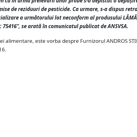
 că în urma prelevării unor probe s-a depistat o depăşir
mise de reziduuri de pesticide. Ca urmare, s-a dispus ret
ializare a următorului lot neconform al produsului LĂMÂ
 75416”, se arată în comunicatul publicat de ANSVSA.
rtei alimentare, este vorba despre Furnizorul ANDROS STIL
16.