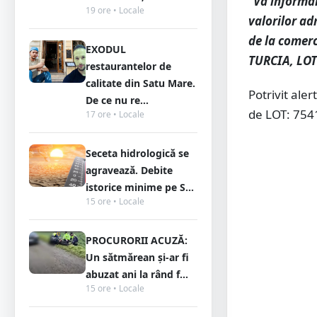
”Vă informăm
19 ore • Locale
valorilor ad
de la comerc
EXODUL
TURCIA, LOT:
restaurantelor de
calitate din Satu Mare.
Potrivit ale
De ce nu re...
de LOT: 754
17 ore • Locale
Seceta hidrologică se
agravează. Debite
istorice minime pe S...
15 ore • Locale
PROCURORII ACUZĂ:
Un sătmărean și-ar fi
abuzat ani la rând f...
15 ore • Locale