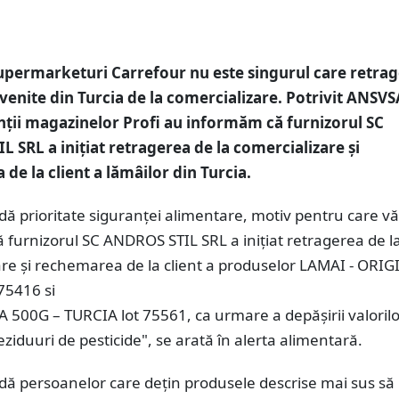
upermarketuri Carrefour nu este singurul care retra
venite din Turcia de la comercializare. Potrivit ANSVS
ții magazinelor Profi au informăm că furnizorul SC
 SRL a inițiat retragerea de la comercializare și
de la client a lămâilor din Turcia.
ă prioritate siguranței alimentare, motiv pentru care vă
furnizorul SC ANDROS STIL SRL a inițiat retragerea de l
are şi rechemarea de la client a produselor LAMAI - ORIG
75416 si
 500G – TURCIA lot 75561, ca urmare a depășirii valorilo
ziduuri de pesticide", se arată în alerta alimentară.
ă persoanelor care dețin produsele descrise mai sus să 