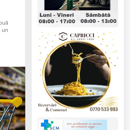
două
u un