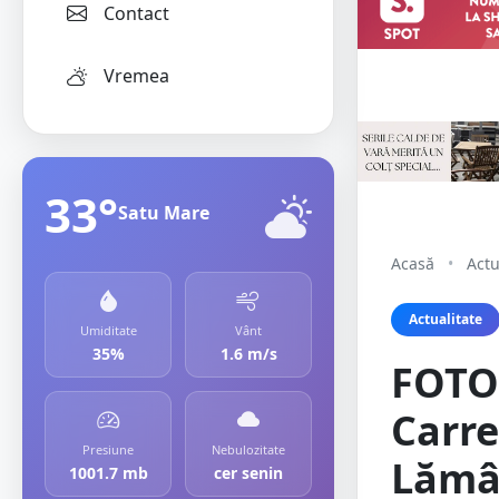
Contact
Vremea
33°
Satu Mare
Acasă
•
Actu
Actualitate
Umiditate
Vânt
35%
1.6 m/s
FOTO.
Carre
Presiune
Nebulozitate
Lămâi
1001.7 mb
cer senin