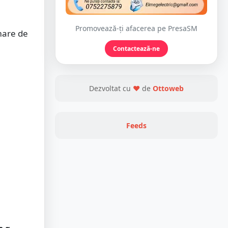
.
Promovează-ți afacerea pe PresaSM
mare de
Contactează-ne
Dezvoltat cu
❤
de
Ottoweb
Feeds