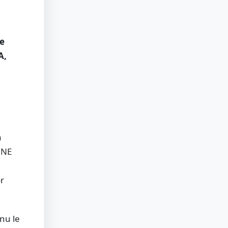
ge
A,
a
INE
r
nu le