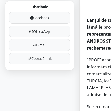
Distribuie
Facebook
Lanțul de s
lămâile pro
WhatsApp
reprezentan
ANDROS STIL
E-mail
rechemarea 
Copiază link
"PROFI acord
informăm că 
comercializ
TURCIA, lot 
LAMAI PLASA
admise de re
Se recomand