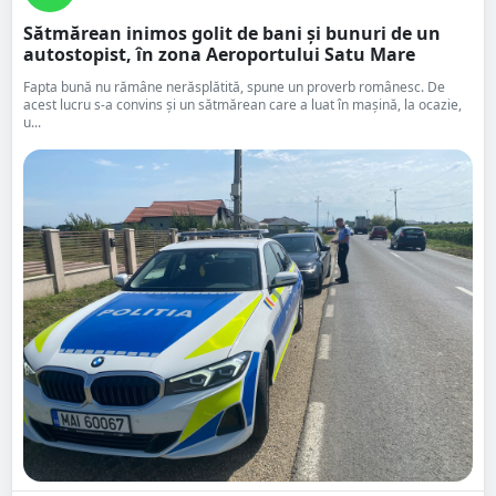
Sătmărean inimos golit de bani și bunuri de un
autostopist, în zona Aeroportului Satu Mare
Fapta bună nu rămâne nerăsplătită, spune un proverb românesc. De
acest lucru s-a convins și un sătmărean care a luat în mașină, la ocazie,
u...