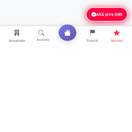
Altă știre
0/65
Anchete
Actualitate
Politică
Necitite
Ultimele articole
Polițist din Satu Mare, prins la volan cu 1,75
g/l alcool în...
19 ore • Locale
TOP Trapez lansează în premieră gardul
metalic „ZIG ZAG”. Ev...
19 ore • Locale
FOTO. Haos pentru pasagerii cursei Wizz Air