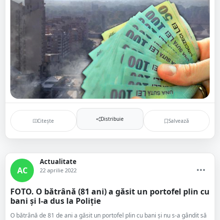
Distribuie
Citește
Salvează
Actualitate
AC
22 aprilie 2022
FOTO. O bătrână (81 ani) a găsit un portofel plin cu
bani și l-a dus la Poliție
O bătrână de 81 de ani a găsit un portofel plin cu bani și nu s-a gândit să