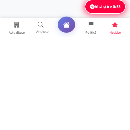
Altă știre
0/53
Anchete
Actualitate
Politică
Necitite
Ultimele articole
Polițist din Satu Mare, prins la volan cu 1,75
g/l alcool în...
19 ore • Locale
TOP Trapez lansează în premieră gardul
metalic „ZIG ZAG”. Ev...
19 ore • Locale
FOTO. Haos pentru pasagerii cursei Wizz Air
Satu Mare – Lond...