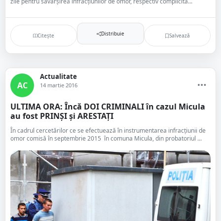
zile pentru săvârșirea infracțiunilor de omor, respectiv complicita...
Distribuie
Citește
Salvează
Actualitate
AC
14 martie 2016
ULTIMA ORA: Încă DOI CRIMINALI în cazul Micula
au fost PRINȘI și ARESTAȚI
În cadrul cercetărilor ce se efectuează în instrumentarea infracțiunii de
omor comisă în septembrie 2015 în comuna Micula, din probatoriul ...