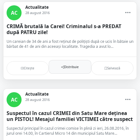
Actualitate
AC
28 august 2016
CRIMĂ brutală la Carei! Criminalul s-a PREDAT
după PATRU zile!
Un careian de 34 de ani a fost reținut de polițiști după ce ucis în bătaie un
bărbat de 41 de ani din aceeași localitate. Tragedia a avut lo...
Distribuie
Citește
Salvează
Actualitate
AC
28 august 2016
Suspectul în cazul CRIMEI din Satu Mare deținea
un PISTOL! Mesajul familiei VICTIMEI către suspect
Suspectul principal în cazul crimei comise în plină zi ieri, 26.08.2016, în
jurul orei 14.00, în Cartierul Micro 14 din municipiul Satu Mare...