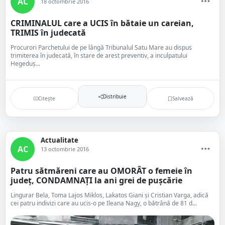
AC
18 octombrie 2016
CRIMINALUL care a UCIS în bătaie un careian,
TRIMIS în judecată
Procurori Parchetului de pe lângă Tribunalul Satu Mare au dispus
trimiterea în judecată, în stare de arest preventiv, a inculpatului
Hegeduș...
Distribuie
Citește
Salvează
Actualitate
AC
13 octombrie 2016
Patru sătmăreni care au OMORÂT o femeie în
județ, CONDAMNAȚI la ani grei de pușcărie
Lingurar Bela, Toma Lajos Miklos, Lakatos Giani și Cristian Varga, adică
cei patru indivizi care au ucis-o pe Ileana Nagy, o bătrână de 81 d...