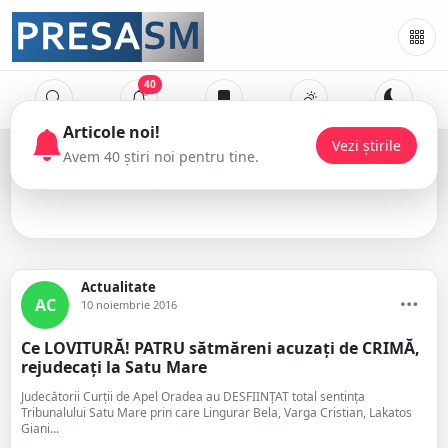
40
Articole noi!
Vezi știrile
Avem 40 știri noi pentru tine.
criminal
Actualitate
AC
10 noiembrie 2016
Ce LOVITURĂ! PATRU sătmăreni acuzați de CRIMĂ,
rejudecați la Satu Mare
Judecătorii Curții de Apel Oradea au DESFIINȚAT total sentința
Tribunalului Satu Mare prin care Lingurar Bela, Varga Cristian, Lakatos
Giani...