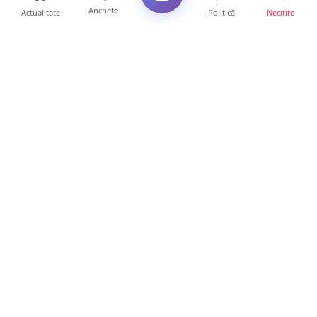
Anchete
Actualitate
Politică
Necitite
Ultimele articole
FOTO. Haos pentru pasagerii cursei Wizz Air
Satu Mare – Lond...
13 ore • Locale
Distracție scumpă la grătar. Sătmăreanul s-a
ales cu o amend...
13 ore • Locale
CURAJ PENAL. Un bunic de 72 de ani s-a
urcat la volan și a d...
13 ore • Locale
DRAMĂ. Bărbat găsit mort, astăzi, într-un