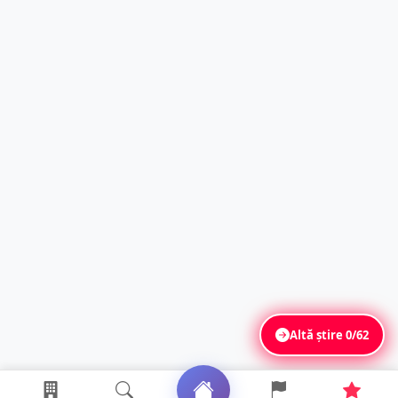
Altă știre
0/62