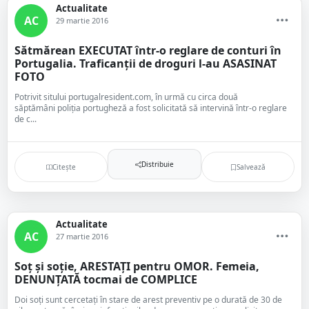
Actualitate
AC
29 martie 2016
Sătmărean EXECUTAT într-o reglare de conturi în
Portugalia. Traficanții de droguri l-au ASASINAT
FOTO
Potrivit sitului portugalresident.com, în urmă cu circa două
săptămâni poliția portugheză a fost solicitată să intervină într-o reglare
de c...
Distribuie
Citește
Salvează
Actualitate
AC
27 martie 2016
Soț și soție, ARESTAȚI pentru OMOR. Femeia,
DENUNȚATĂ tocmai de COMPLICE
Doi soți sunt cercetați în stare de arest preventiv pe o durată de 30 de