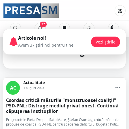
37
Articole noi!
Vezi știrile
Avem 37 știri noi pentru tine.
deficit bugetar
Actualitate
AC
1 august 2023
Csordaș critică măsurile "monstruoasei coaliții"
PSD-PNL: Distruge mediul privat onest. Continuă
căpușarea instituțiilor
Președintele Forța Dreptei Satu Mare, Ștefan Csordaș, critică măsurile
propuse de coaliția PSD-PNL pentru scăderea deficitului bugetar. Potr...