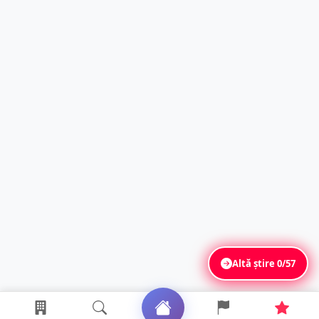
Altă știre
0/57