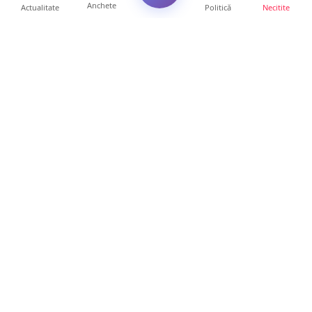
Anchete
Actualitate
Politică
Necitite
Ultimele articole
Profit pe seama neatenției șoferilor. Un site
din Ungaria vi...
14 ore • Life
Județul Satu Mare, codaș în regiune la
digitalizare. LISTA p...
14 ore • Locale
VIDEO. Soluție inedită împotriva arșiței. Ce
metodă de răcor...
13 ore • Life
Șofer de ATV, rănit după ce s-a răsturnat pe
un drum foresti...