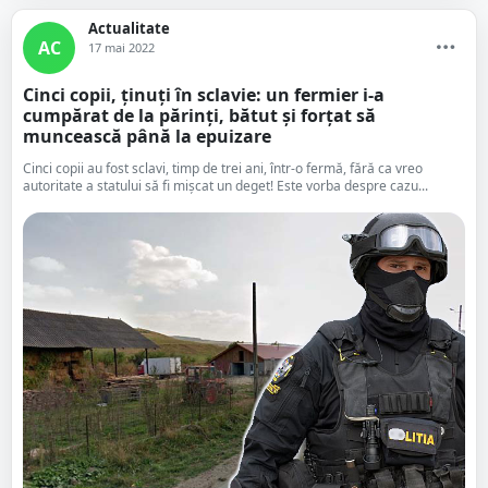
Actualitate
AC
17 mai 2022
Cinci copii, ținuți în sclavie: un fermier i-a
cumpărat de la părinți, bătut și forțat să
muncească până la epuizare
Cinci copii au fost sclavi, timp de trei ani, într-o fermă, fără ca vreo
autoritate a statului să fi mişcat un deget! Este vorba despre cazu...