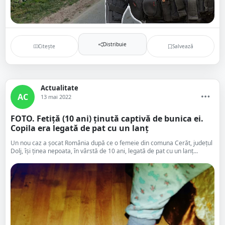
Distribuie
Citește
Salvează
Actualitate
AC
13 mai 2022
FOTO. Fetiţă (10 ani) ținută captivă de bunica ei.
Copila era legată de pat cu un lanţ
Un nou caz a șocat România după ce o femeie din comuna Cerăt, județul
Dolj, își ținea nepoata, în vârstă de 10 ani, legată de pat cu un lanț...