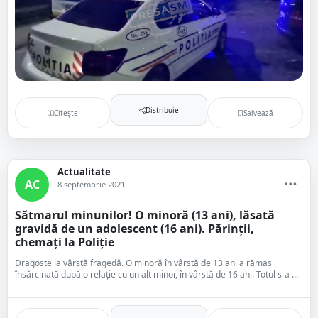
Distribuie
Citește
Salvează
Actualitate
AC
8 septembrie 2021
Sătmarul minunilor! O minoră (13 ani), lăsată
gravidă de un adolescent (16 ani). Părinții,
chemați la Poliție
Dragoste la vârstă fragedă. O minoră în vârstă de 13 ani a rămas
însărcinată după o relație cu un alt minor, în vârstă de 16 ani. Totul s-a ...