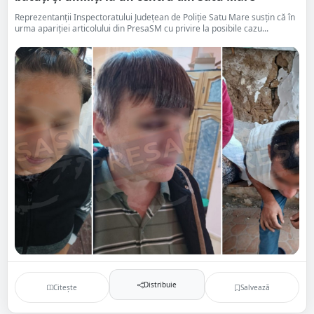
Reprezentanții Inspectoratului Județean de Poliție Satu Mare susțin că în
urma apariției articolului din PresaSM cu privire la posibile cazu...
Distribuie
Citește
Salvează