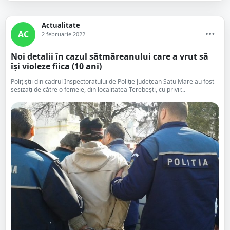
Actualitate
AC
2 februarie 2022
Noi detalii în cazul sătmăreanului care a vrut să
își violeze fiica (10 ani)
Polițiștii din cadrul Inspectoratului de Poliție Județean Satu Mare au fost
sesizați de către o femeie, din localitatea Terebești, cu privir...