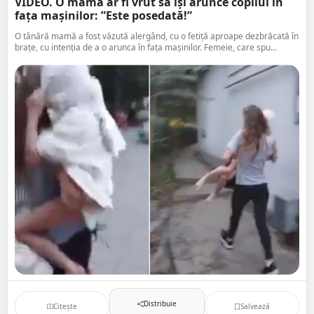
VIDEO. O mamă ar fi vrut să își arunce copilul în
fața mașinilor: ”Este posedată!”
O tânără mamă a fost văzută alergând, cu o fetiță aproape dezbrăcată în
brațe, cu intenția de a o arunca în fața mașinilor. Femeie, care spu...
Distribuie
Citește
Salvează