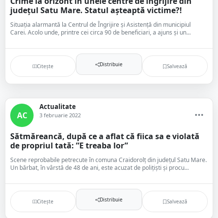
Crime la orizont în unele centre de îngrijire din
județul Satu Mare. Statul așteaptă victime?!
Situația alarmantă la Centrul de Îngrijire și Asistență din municipiul
Carei. Acolo unde, printre cei circa 90 de beneficiari, a ajuns și un...
Distribuie
Citește
Salvează
Actualitate
AC
3 februarie 2022
Sătmăreancă, după ce a aflat că fiica sa e violată
de propriul tată: ”E treaba lor”
Scene reprobabile petrecute în comuna Craidorolț din județul Satu Mare.
Un bărbat, în vârstă de 48 de ani, este acuzat de polițiști și procu...
Distribuie
Citește
Salvează