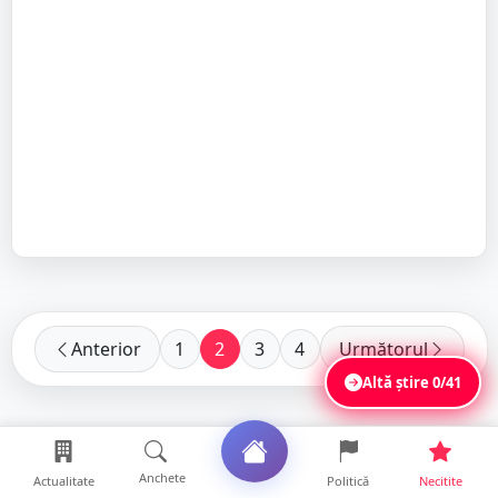
Anterior
1
2
3
4
Următorul
Altă știre
0/41
Anchete
Actualitate
Politică
Necitite