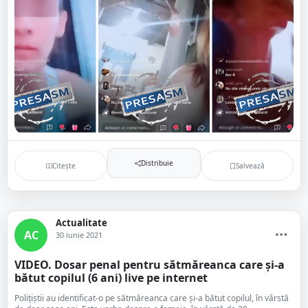
Distribuie
Citește
Salvează
Actualitate
AC
30 iunie 2021
VIDEO. Dosar penal pentru sătmăreanca care și-a
bătut copilul (6 ani) live pe internet
Polițiștii au identificat-o pe sătmăreanca care și-a bătut copilul, în vârstă