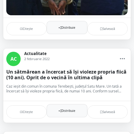
Distribuie
Citește
Salvează
Actualitate
AC
2 februarie 2022
Un sătmărean a încercat să își violeze propria fiică
(10 ani). Oprit de o vecină în ultima clipă
Caz ieșit din comun în comuna Terebești, județul Satu Mare. Un tată a
încercat să își violeze propria fiică, de numai 10 ani. Conform sursel...
Distribuie
Citește
Salvează