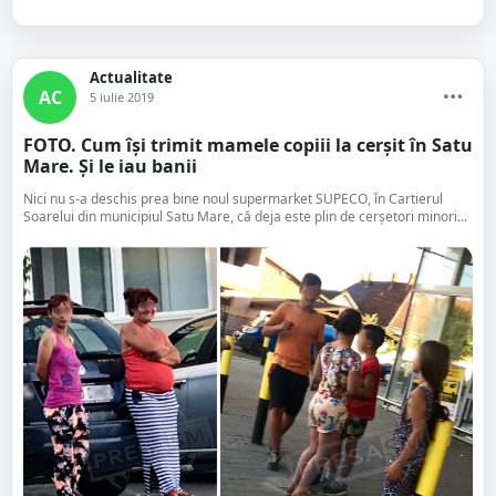
Actualitate
AC
5 iulie 2019
FOTO. Cum își trimit mamele copiii la cerșit în Satu
Mare. Și le iau banii
Nici nu s-a deschis prea bine noul supermarket SUPECO, în Cartierul
Soarelui din municipiul Satu Mare, că deja este plin de cerșetori minori...