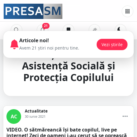
21
Direcția Generală de
Asistență Socială și
Protecția Copilului
Actualitate
AC
30 iunie 2021
VIDEO. O sătmăreancă își bate copilul, live pe
internet! Zeci de oameni i-au cerut să se oprească