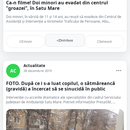
Ca-n filme! Doi minori au evadat din centrul
”groazei”, în Satu Mare
Doi minori, în vârstă de 11 și 14 ani, au reușit să evadeze din Centrul de
Asistență și Intervenție a Victimelor Traficului de Persoane, Abu...
Distribuie
Citește
Salvează
Actualitate
AC
28 decembrie 2019
FOTO. După ce i s-a luat copilul, o sătmăreancă
(gravidă) a încercat să se sinucidă în public
Intervenție cu accente dramatice ale specialiștilor din cadrul Serviciului
Județean de Ambulanță Satu Mare. Potrivit informațiilor PresaSM, ...