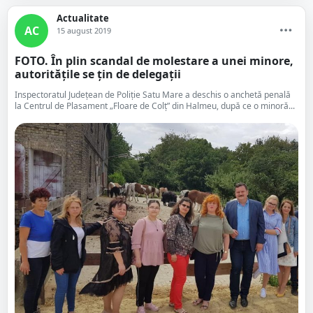
Actualitate
AC
15 august 2019
FOTO. În plin scandal de molestare a unei minore,
autoritățile se țin de delegații
Inspectoratul Județean de Poliție Satu Mare a deschis o anchetă penală
la Centrul de Plasament „Floare de Colț” din Halmeu, după ce o minoră...