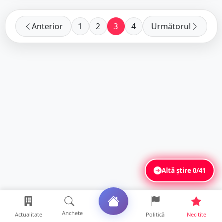
Anterior
1
2
3
4
Următorul
Altă știre
0/41
Anchete
Actualitate
Politică
Necitite