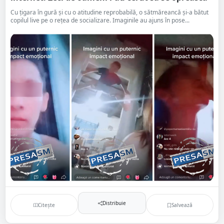
Cu țigara în gură și cu o atitudine reprobabilă, o sătmăreancă și-a bătut
copilul live pe o rețea de socializare. Imaginile au ajuns în pose...
Distribuie
Citește
Salvează