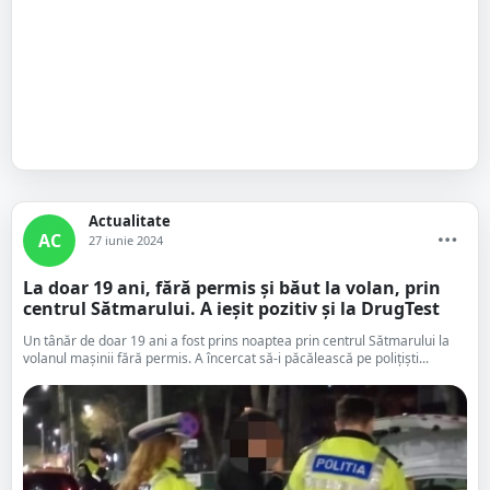
Actualitate
AC
27 iunie 2024
La doar 19 ani, fără permis și băut la volan, prin
centrul Sătmarului. A ieșit pozitiv și la DrugTest
Un tânăr de doar 19 ani a fost prins noaptea prin centrul Sătmarului la
volanul mașinii fără permis. A încercat să-i păcălească pe polițiști...