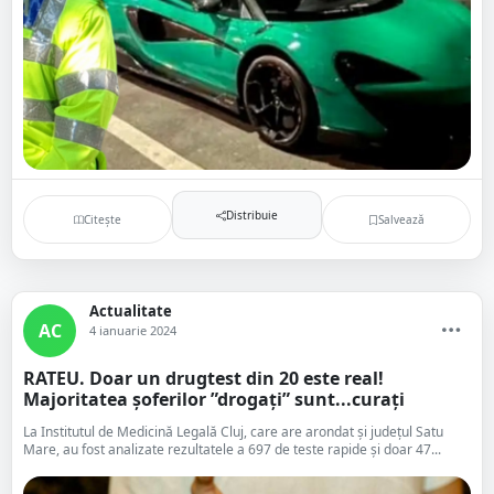
Distribuie
Citește
Salvează
Actualitate
AC
4 ianuarie 2024
RATEU. Doar un drugtest din 20 este real!
Majoritatea șoferilor ”drogați” sunt...curați
La Institutul de Medicină Legală Cluj, care are arondat și județul Satu
Mare, au fost analizate rezultatele a 697 de teste rapide și doar 47...