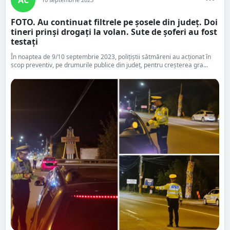
FOTO. Au continuat filtrele pe șosele din județ. Doi
tineri prinși drogați la volan. Sute de șoferi au fost
testați
În noaptea de 9/10 septembrie 2023, polițiștii sătmăreni au acționat în
scop preventiv, pe drumurile publice din județ, pentru creșterea gra...