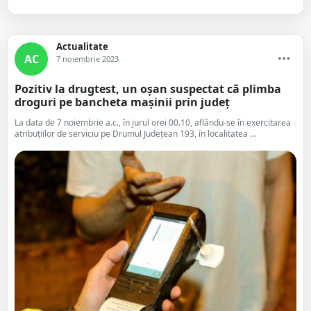
Actualitate
AC
7 noiembrie 2023
Pozitiv la drugtest, un oșan suspectat că plimba
droguri pe bancheta mașinii prin județ
La data de 7 noiembrie a.c., în jurul orei 00.10, aflându-se în exercitarea
atribuțiilor de serviciu pe Drumul Județean 193, în localitatea ...