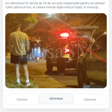
Un sătmărean în vârstă de 33 de ani este responsabil pentru accidentul
rutier petrecut luni, la câteva minute după miezul nopții, în municip...
Distribuie
Citește
Salvează