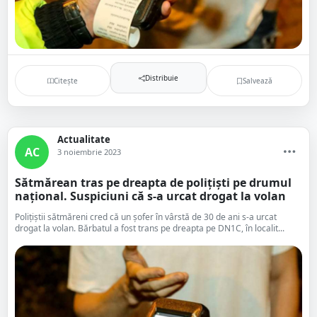
Distribuie
Citește
Salvează
Actualitate
AC
3 noiembrie 2023
Sătmărean tras pe dreapta de polițiști pe drumul
național. Suspiciuni că s-a urcat drogat la volan
Polițiștii sătmăreni cred că un șofer în vârstă de 30 de ani s-a urcat
drogat la volan. Bărbatul a fost trans pe dreapta pe DN1C, în localit...