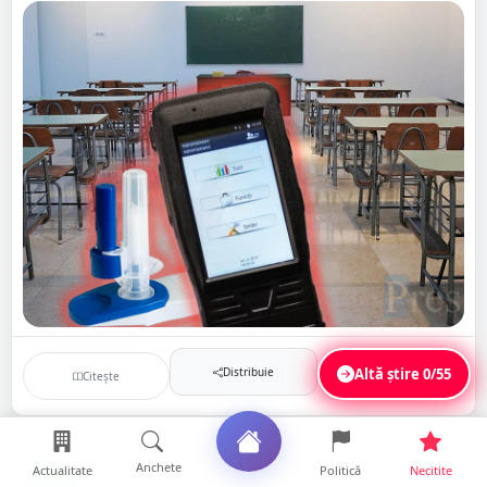
Distribuie
Altă știre
0/55
Citește
Salvează
Actualitate
Anchete
Actualitate
Politică
Necitite
AC
31 iulie 2023