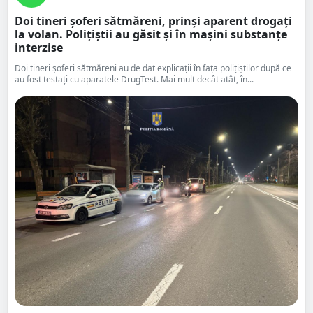
Doi tineri șoferi sătmăreni, prinși aparent drogați
la volan. Polițiștii au găsit și în mașini substanțe
interzise
Doi tineri șoferi sătmăreni au de dat explicații în fața polițiștilor după ce
au fost testați cu aparatele DrugTest. Mai mult decât atât, în...