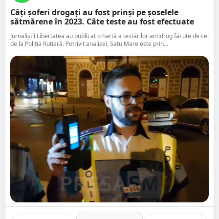
Câți șoferi drogați au fost prinși pe șoselele
sătmărene în 2023. Câte teste au fost efectuate
Jurnaliștii Libertatea au publicat o hartă a testărilor antidrog făcute de cei
de la Poliția Rutieră. Potrivit analizei, Satu Mare este prin...