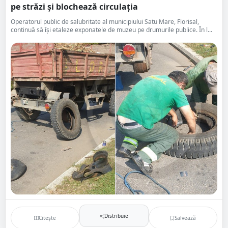
pe străzi și blochează circulația
Operatorul public de salubritate al municipiului Satu Mare, Florisal,
continuă să își etaleze exponatele de muzeu pe drumurile publice. În l...
Distribuie
Citește
Salvează