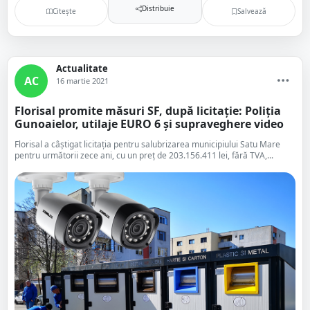
Distribuie
Citește
Salvează
Actualitate
AC
16 martie 2021
Florisal promite măsuri SF, după licitație: Poliția
Gunoaielor, utilaje EURO 6 și supraveghere video
Florisal a câștigat licitația pentru salubrizarea municipiului Satu Mare
pentru următorii zece ani, cu un preț de 203.156.411 lei, fără TVA,...