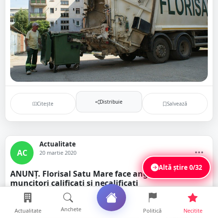
Distribuie
Citește
Salvează
Actualitate
AC
20 martie 2020
Altă știre
0/32
ANUNȚ. Florisal Satu Mare face angajări. Se caută
muncitori calificați și necalificați
SC Florisal SA Satu Mare caută să angajeze mai multe persoane pentru
posturile de mecanic auto, conducători auto sau lucrători pe utilaje sp...
Anchete
Actualitate
Politică
Necitite