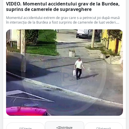
VIDEO. Momentul accidentului grav de la Burdea,
suprins de camerele de supraveghere
Momentul accidentului extrem de grav care s-a petrecut joi după-masă
în intersecția de la Burdea a fost surprins de camerele de luat vederi....
Distribuie
Citește
Salvează