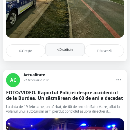
Distribuie
Citește
Salvează
Actualitate
AC
22 februarie 2021
FOTO/VIDEO. Raportul Poliției despre accidentul
de la Burdea. Un sătmărean de 60 de ani a decedat
La data de 19 februarie, un bărbat, de 60 de ani, din Satu Mare, aflat la
volanul unui autoturism ar fi pierdut controlul asupra direcției d...