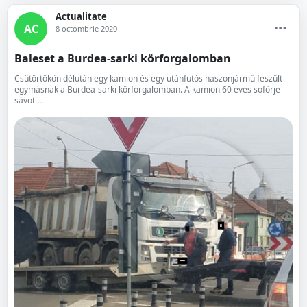
Actualitate
AC
8 octombrie 2020
Baleset a Burdea-sarki körforgalomban
Csütörtökön délután egy kamion és egy utánfutós haszonjármű feszült
egymásnak a Burdea-sarki körforgalomban. A kamion 60 éves sofőrje
sávot ...