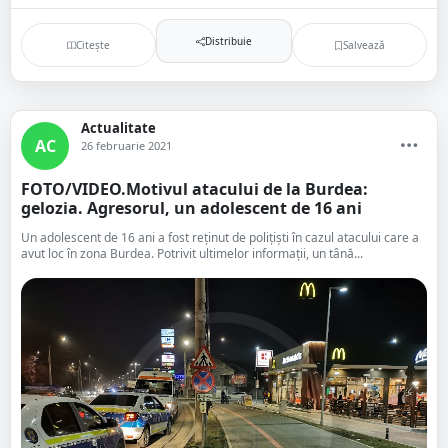
Distribuie
Citește
Salvează
Actualitate
AC
26 februarie 2021
FOTO/VIDEO.Motivul atacului de la Burdea:
gelozia. Agresorul, un adolescent de 16 ani
Un adolescent de 16 ani a fost reținut de polițiști în cazul atacului care a
avut loc în zona Burdea. Potrivit ultimelor informații, un tână...