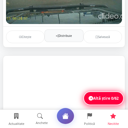
Distribuie
Citește
Salvează
Altă știre
0/62
Anchete
Actualitate
Politică
Necitite