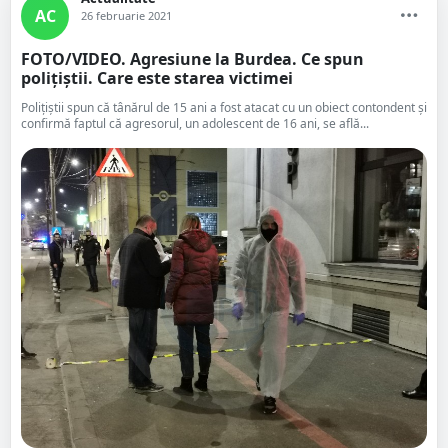
AC
26 februarie 2021
FOTO/VIDEO. Agresiune la Burdea. Ce spun
polițiștii. Care este starea victimei
Polițiștii spun că tânărul de 15 ani a fost atacat cu un obiect contondent și
confirmă faptul că agresorul, un adolescent de 16 ani, se află...