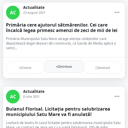
Actualitate
AC
23 august 2021
Primăria cere ajutorul sătmărenilor. Cei care
încalcă legea primesc amenzi de zeci de mii de lei
Primăria Municipiului Satu Mare atrage atenția cetățenilor care
depozitează ilegal deșeuri din construcții, că Garda de Mediu aplică o
sancț...
Distribuie
Citește
Salvează
Actualitate
AC
8 iulie 2021
Bulanul Florisal. Licitația pentru salubrizarea
municipiului Satu Mare va fi anulată!
Lovitură de teatru în cazul licitației pentru salubrizarea municipiului Satu
Mare, un contract pe zece ani cu o sumă fabuloasă: 200 de milio...