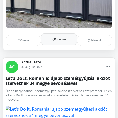
Distribuie
Citește
Salvează
Actualitate
AC
30 august 2022
Let's Do It, Romania: újabb szemétgyűjtési akciót
szerveznek 34 megye bevonásával
Újabb nagyszabású szemétgyűjtési akciót szerveznek szeptember 17-én
a Let's Do It, Romania! mozgalom keretében. A kezdeményezésben 34
megye ...