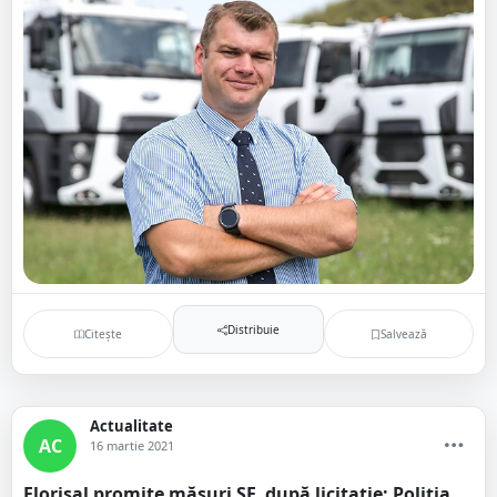
Distribuie
Citește
Salvează
Actualitate
AC
16 martie 2021
Florisal promite măsuri SF, după licitație: Poliția