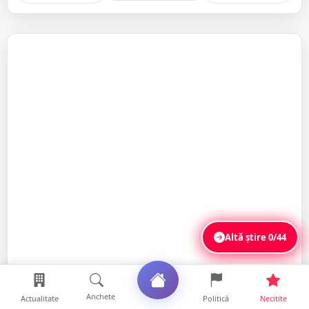
Altă știre
0/44
Anchete
Actualitate
Politică
Necitite