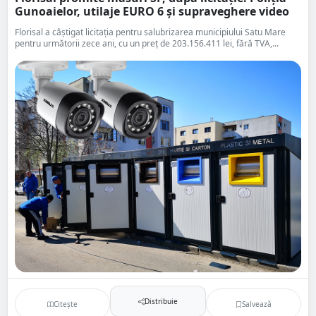
Gunoaielor, utilaje EURO 6 și supraveghere video
Florisal a câștigat licitația pentru salubrizarea municipiului Satu Mare
pentru următorii zece ani, cu un preț de 203.156.411 lei, fără TVA,...
Distribuie
Citește
Salvează