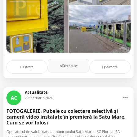
Distribuie
Citește
Salvează
Actualitate
AC
29 februarie 2024
FOTOGALERIE. Pubele cu colectare selectivă și
cameră video instalate în premieră la Satu Mare.
Cum se vor folosi
Operatorul de salubritate al municipiului Satu Mare - SC Florisal SA -
continuă seria investițiilor. După ce a achiziționat deja și a dat în...