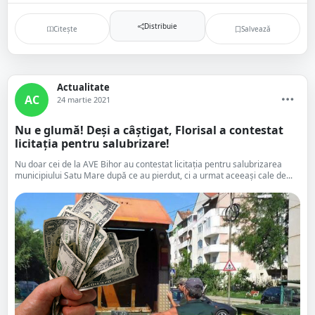
Distribuie
Citește
Salvează
Actualitate
AC
24 martie 2021
Nu e glumă! Deși a câștigat, Florisal a contestat
licitația pentru salubrizare!
Nu doar cei de la AVE Bihor au contestat licitația pentru salubrizarea
municipiului Satu Mare după ce au pierdut, ci a urmat aceeași cale de...