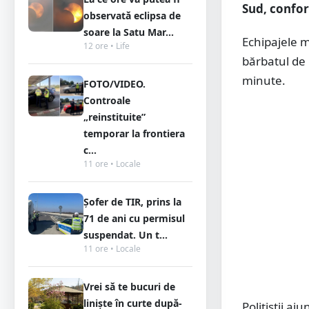
Sud, confo
observată eclipsa de
soare la Satu Mar...
Echipajele m
12 ore • Life
bărbatul de 
minute.
FOTO/VIDEO.
Controale
„reinstituite”
temporar la frontiera
c...
11 ore • Locale
Șofer de TIR, prins la
71 de ani cu permisul
suspendat. Un t...
11 ore • Locale
Vrei să te bucuri de
liniște în curte după-
Polițiștii aj