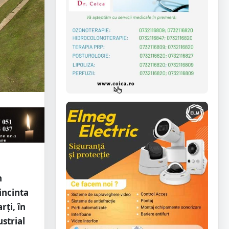
n
 incinta
rți, în
ustrial