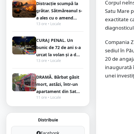
Corpul neîns
Distracție scumpă la
Satu Mare pe
grătar. Sătmăreanul s-
a ales cu o amend...
exactitate c
13 ore • Locale
diagnosticul 
CURAJ PENAL. Un
Compania Zes
bunic de 72 de ani s-a
sediul în Pă
urcat la volan și a d...
20 de angaja
13 ore • Locale
inaugurată î
unei investi
DRAMĂ. Bărbat găsit
mort, astăzi, într-un
apartament din Sat...
11 ore • Locale
Distribuie
Facebook