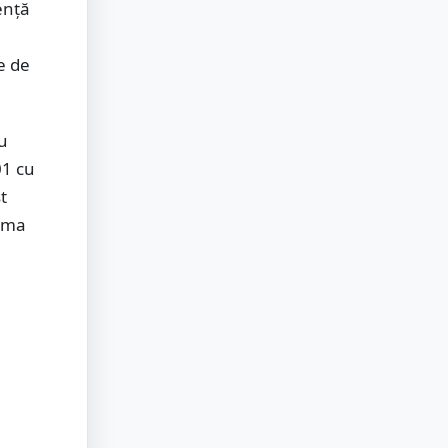
ență
ie de
cu
01 cu
t
urma