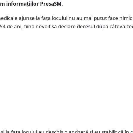
rm informațiilor PresaSM.
edicale ajunse la fața locului nu au mai putut face nimi
54 de ani, fiind nevoit să declare decesul după câteva ze
unși la fața locului au deschis o anchetă și au stabilit că în