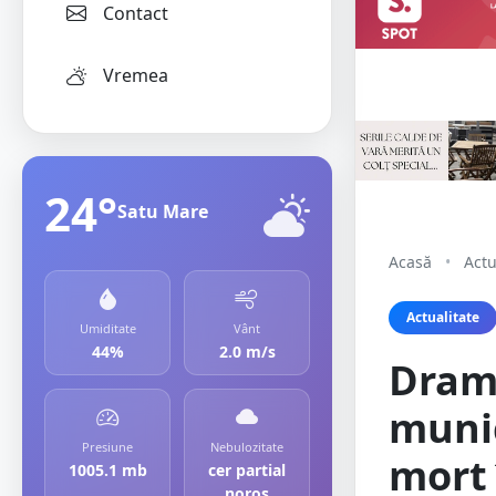
Contact
Vremea
24°
Satu Mare
Acasă
•
Actu
Actualitate
Umiditate
Vânt
44%
2.0 m/s
Dramă
munic
Presiune
Nebulozitate
mort 
1005.1 mb
cer partial
noros