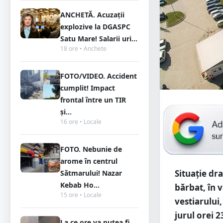
ANCHETĂ. Acuzații
explozive la DGASPC
Satu Mare! Salarii uri...
18 ore • Anchete
FOTO/VIDEO. Accident
cumplit! Impact
frontal între un TIR
și...
16 ore • Locale
FOTO. Nebunie de
arome în centrul
Situație dr
Sătmarului! Nazar
Kebab Ho...
bărbat, în v
15 ore • Locale
vestiarului,
jurul orei 2
La ce ore va putea fi