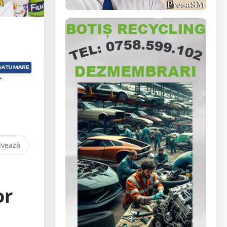
lvează
or