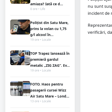
amiaza? Iată ce d...
nu sunt susp
0 ore • Life
incident de
Polițist din Satu Mare,
Reprezentanț
prins la volan cu 1,75
verificări, d
g/l alcool în...
19 ore • Locale
TOP Trapez lansează în
premieră gardul
metalic „ZIG ZAG”. Ev...
19 ore • Locale
FOTO. Haos pentru
pasagerii cursei Wizz
Air Satu Mare – Lond...
13 ore • Locale