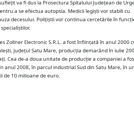
uflețit va fi dus la Prosectura Spitalului Județean de Urg
ntru a se efectua autopsia. Medicii legiști vor stabili cu
auza decesului. Polițiștii vor continua cercetările în funcț
specialiștilor.
 Zollner Electronic S.R.L. a fost înfiinţată în anul 2000 
uleşti, judeţul Satu Mare, producţia demarând în iulie 20
ţi. Cea de-a doua unitate de producţie a companiei a fos
n anul 2008, în parcul industrial Sud din Satu Mare, în 
ţii de 10 milioane de euro.