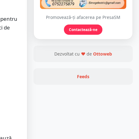
Promovează-ți afacerea pe PresaSM
c pentru
ci de
Contactează-ne
Dezvoltat cu
❤
de
Ottoweb
Feeds
 cauză