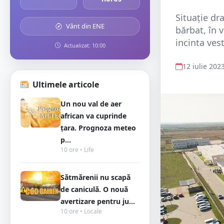
Situație dr
Vânt din ENE
bărbat, în v
incinta vest
Actualizat: 10:00
12 iulie 202
Ultimele articole
Un nou val de aer
african va cuprinde
țara. Prognoza meteo
p...
10 ore • Life
Sătmărenii nu scapă
de caniculă. O nouă
avertizare pentru ju...
10 ore • Locale