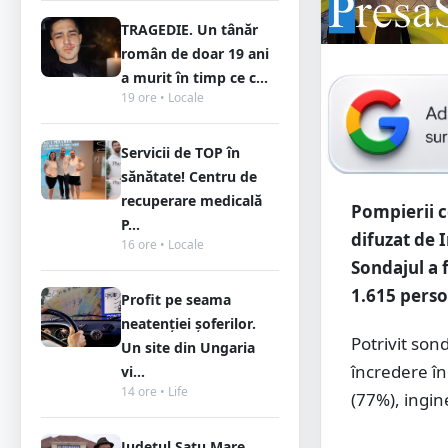
TRAGEDIE. Un tânăr
român de doar 19 ani
a murit în timp ce c...
19 ore • Locale
Servicii de TOP în
sănătate! Centru de
recuperare medicală
Pompierii c
P...
difuzat de 
16 ore • Locale
Sondajul a 
1.615 perso
Profit pe seama
neatenției șoferilor.
Potrivit son
Un site din Ungaria
încredere în
vi...
14 ore • Life
(77%), ingine
Județul Satu Mare,