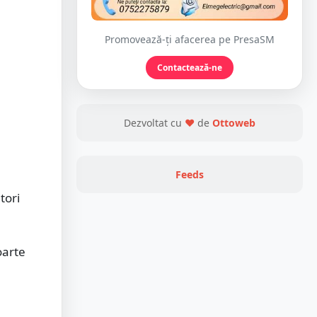
Promovează-ți afacerea pe PresaSM
Contactează-ne
Dezvoltat cu
❤
de
Ottoweb
Feeds
tori
oarte