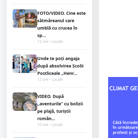
FOTO/VIDEO. Cine este
sătmăreanul care
umblă cu crucea în
sp...
12 ore • Locale
Unde te poți angaja
după absolvirea Școlii
Postliceale „Henr...
12 ore • Locale
VIDEO. După
„aventurile” cu bolizii
pe plajă, turiștii
român...
10 ore • Locale