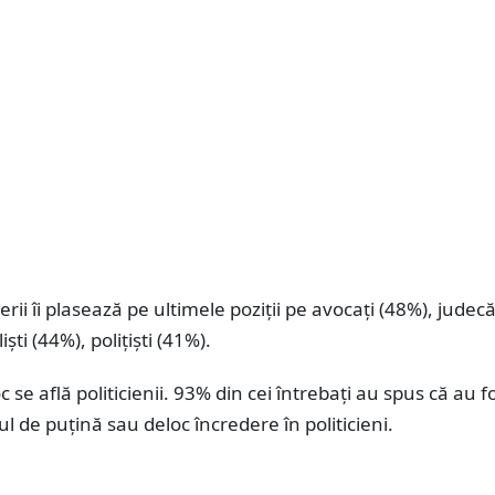
rii îi plasează pe ultimele poziții pe avocați (48%), judecă
iști (44%), polițiști (41%).
c se află politicienii. 93% din cei întrebați au spus că au f
ul de puțină sau deloc încredere în politicieni.