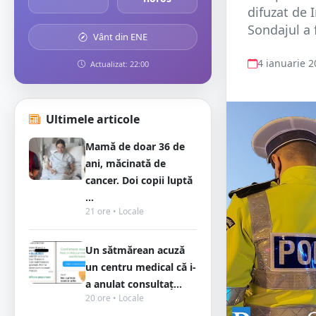
difuzat de 
Sondajul a 
Vânt din ENE
4 ianuarie 
Actualizat: 22:00
Ultimele articole
Mamă de doar 36 de
ani, măcinată de
cancer. Doi copii luptă
...
21 ore • Locale
Un sătmărean acuză
un centru medical că i-
a anulat consultaț...
20 ore • Locale