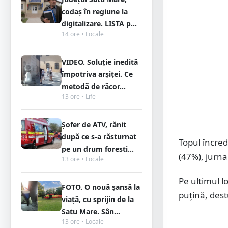
codaș în regiune la
digitalizare. LISTA p...
14 ore • Locale
VIDEO. Soluție inedită
împotriva arșiței. Ce
metodă de răcor...
13 ore • Life
Șofer de ATV, rănit
după ce s-a răsturnat
Topul încrede
pe un drum foresti...
(47%), jurnal
13 ore • Locale
Pe ultimul lo
FOTO. O nouă șansă la
puțină, dest
viață, cu sprijin de la
Satu Mare. Sân...
13 ore • Locale