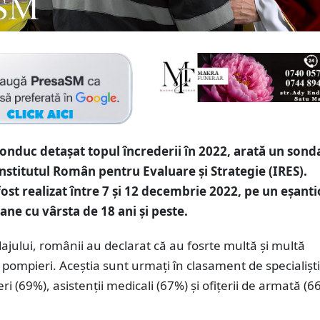
onduc detașat topul încrederii în 2022, arată un sond
Institutul Român pentru Evaluare și Strategie (IRES).
fost realizat între 7 și 12 decembrie 2022, pe un eșant
ane cu vârsta de 18 ani și peste.
dajului, românii au declarat că au fosrte multă și multă
 pompieri. Aceștia sunt urmați în clasament de specialiștii
ri (69%), asistenții medicali (67%) și ofițerii de armată (6