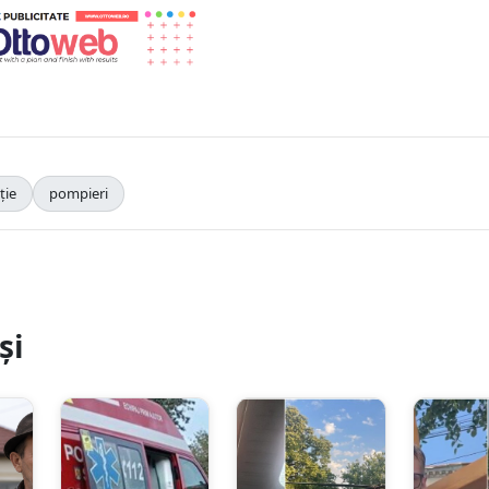
ție
pompieri
și