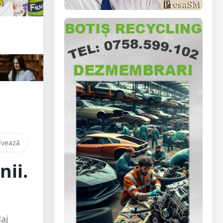
lvează
nii.
aj