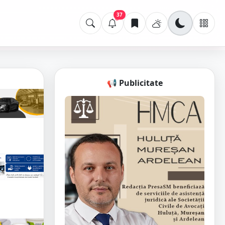
37
📢 Publicitate