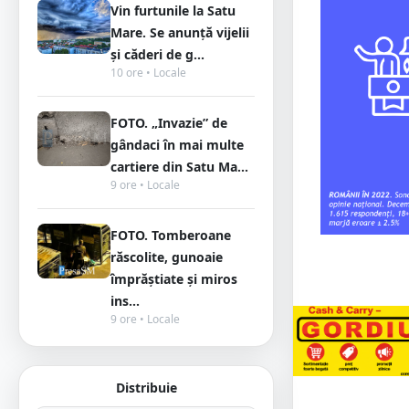
Vin furtunile la Satu
Mare. Se anunță vijelii
și căderi de g...
10 ore • Locale
FOTO. „Invazie” de
gândaci în mai multe
cartiere din Satu Ma...
9 ore • Locale
FOTO. Tomberoane
răscolite, gunoaie
împrăștiate și miros
ins...
9 ore • Locale
Distribuie