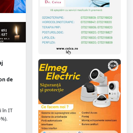
aj
ion de
 în IT
6%).