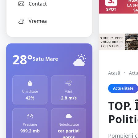
Contact
Vremea
28°
Satu Mare
Acasă
•
Actu
Actualitate
Umiditate
Vânt
42%
2.8 m/s
TOP. 
Polit
Presiune
Nebulozitate
999.2 mb
cer partial
Pompierii c
noros