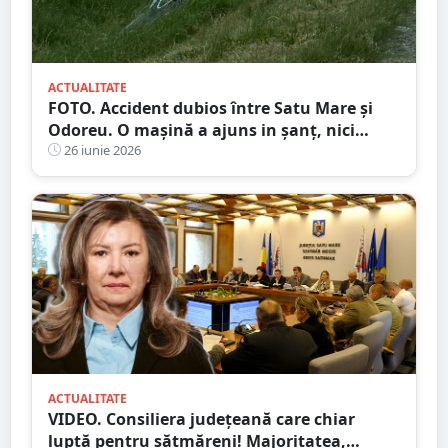
ACTUALITATE
FOTO. Accident dubios între Satu Mare și
Odoreu. O mașină a ajuns in șanț, nici
urmă de sofer
26 iunie 2026
ACTUALITATE
VIDEO. Consiliera județeană care chiar
luptă pentru sătmăreni! Majoritatea,