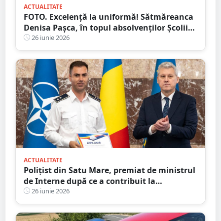
ACTUALITATE
FOTO. Excelență la uniformă! Sătmăreanca
Denisa Pașca, în topul absolvenților Școlii
de Agenți de Poliție
26 iunie 2026
ACTUALITATE
Polițist din Satu Mare, premiat de ministrul
de Interne după ce a contribuit la
destructurarea unei rețele de contrabandă
26 iunie 2026