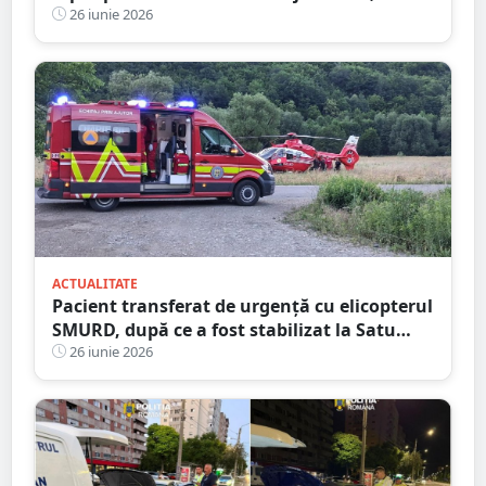
”acontată” să doarmă-n scaun
26 iunie 2026
ACTUALITATE
Pacient transferat de urgență cu elicopterul
SMURD, după ce a fost stabilizat la Satu
Mare
26 iunie 2026