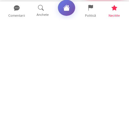
Anchete
Comentarii
Politică
Necitite
Ultimele articole
DRAMĂ. Bărbat găsit mort, astăzi, într-un
apartament din Sat...
11 ore • Locale
FOTO. Duster rămas fără puntea spate după
un impact violent....
11 ore • Locale
Cum va fi vremea în weekend la Satu Mare.
Când scad temperat...
11 ore • Life