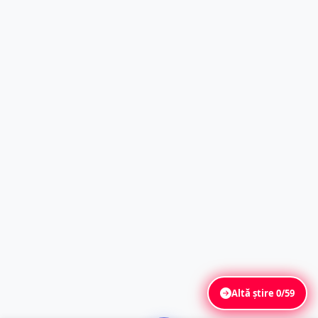
Altă știre
0/59