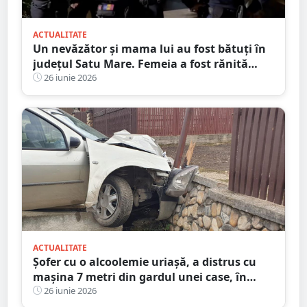
ACTUALITATE
Un nevăzător și mama lui au fost bătuți în
județul Satu Mare. Femeia a fost rănită
grav
26 iunie 2026
ACTUALITATE
Șofer cu o alcoolemie uriașă, a distrus cu
mașina 7 metri din gardul unei case, în
județul Satu Mare
26 iunie 2026