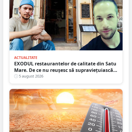
ACTUALITATE
EXODUL restaurantelor de calitate din Satu
Mare. De ce nu reușesc să supraviețuiască
localurile cu adevărat speciale?
5 august 2026