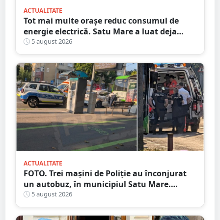
ACTUALITATE
Tot mai multe orașe reduc consumul de
energie electrică. Satu Mare a luat deja
măsuri. Cu ce soluții au venit ceilalți
5 august 2026
primari
ACTUALITATE
FOTO. Trei mașini de Poliție au înconjurat
un autobuz, în municipiul Satu Mare.
Ambulanța, la fața locului
5 august 2026