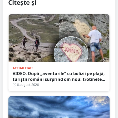
Citește și
ACTUALITATE
VIDEO. După „aventurile” cu bolizii pe plajă,
turiștii români surprind din nou: trotinete
pe Bucegi și declarații de dragoste pe stânci
6 august 2026