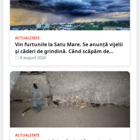
ACTUALITATE
Vin furtunile la Satu Mare. Se anunță vijelii
și căderi de grindină. Când scăpăm de
caniculă
6 august 2026
ACTUALITATE