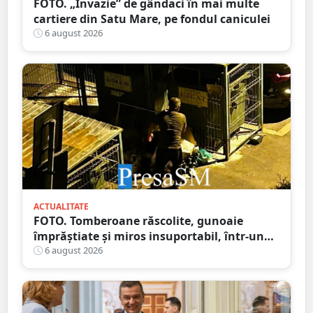
FOTO. „Invazie” de gândaci în mai multe
cartiere din Satu Mare, pe fondul caniculei
6 august 2026
ACTUALITATE
FOTO. Tomberoane răscolite, gunoaie
împrăștiate și miros insuportabil, într-un
cartier al Sătmarului
6 august 2026