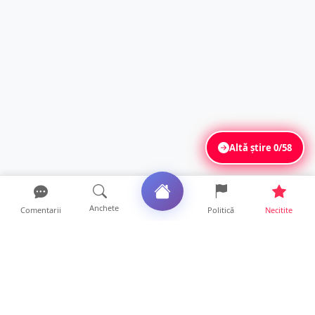
Altă știre
0/58
Anchete
Comentarii
Politică
Necitite
Ultimele articole
DRAMĂ. Bărbat găsit mort, astăzi, într-un
apartament din Sat...