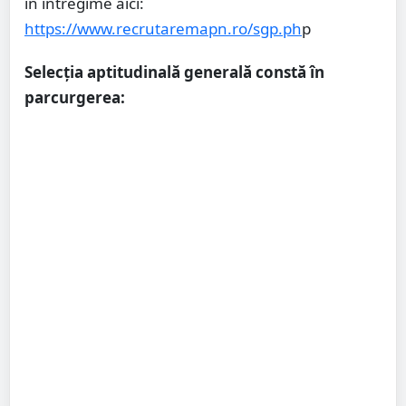
în întregime aici:
https://www.recrutaremapn.ro/sgp.ph
p
Selecția aptitudinală generală constă în
parcurgerea: