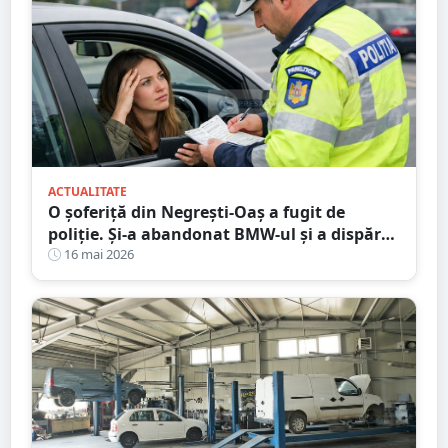
ACTUALITATE
O șoferiță din Negrești-Oaș a fugit de
poliție. Și-a abandonat BMW-ul și a dispărut
printre blocuri
16 mai 2026