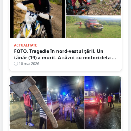
ACTUALITATE
FOTO. Tragedie în nord-vestul țării. Un
tânăr (19) a murit. A căzut cu motocicleta în
prăpastie
16 mai 2026