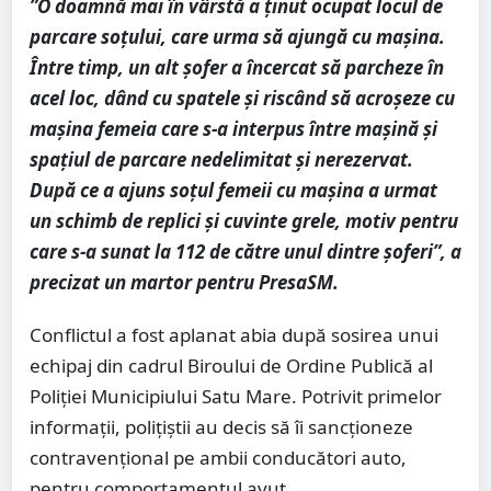
”O doamnă mai în vârstă a ținut ocupat locul de
parcare soțului, care urma să ajungă cu mașina.
Între timp, un alt șofer a încercat să parcheze în
acel loc, dând cu spatele și riscând să acroșeze cu
mașina femeia care s-a interpus între mașină și
spațiul de parcare nedelimitat și nerezervat.
După ce a ajuns soțul femeii cu mașina a urmat
un schimb de replici și cuvinte grele, motiv pentru
care s-a sunat la 112 de către unul dintre șoferi”, a
precizat un martor pentru PresaSM.
Conflictul a fost aplanat abia după sosirea unui
echipaj din cadrul Biroului de Ordine Publică al
Poliției Municipiului Satu Mare. Potrivit primelor
informații, polițiștii au decis să îi sancționeze
contravențional pe ambii conducători auto,
pentru comportamentul avut.