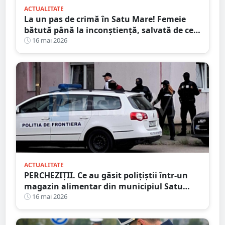
ACTUALITATE
La un pas de crimă în Satu Mare! Femeie
bătută până la inconștiență, salvată de cei
4 copilași
16 mai 2026
ACTUALITATE
PERCHEZIȚII. Ce au găsit polițiștii într-un
magazin alimentar din municipiul Satu
Mare
16 mai 2026