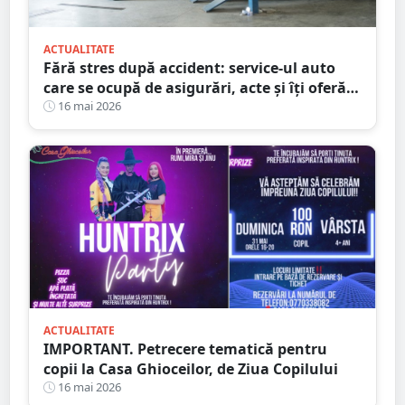
ACTUALITATE
Fără stres după accident: service-ul auto
care se ocupă de asigurări, acte și îți oferă
mașină la schimb
16 mai 2026
ACTUALITATE
IMPORTANT. Petrecere tematică pentru
copii la Casa Ghioceilor, de Ziua Copilului
16 mai 2026