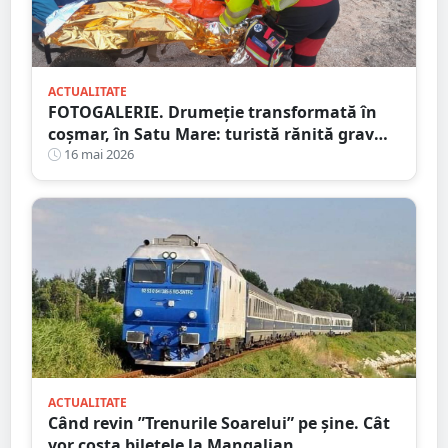
ACTUALITATE
FOTOGALERIE. Drumeție transformată în
coșmar, în Satu Mare: turistă rănită grav
după ce a alergat pe un traseu acoperit cu
16 mai 2026
frunze
ACTUALITATE
Când revin ”Trenurile Soarelui” pe şine. Cât
vor costa biletele la Mangalian