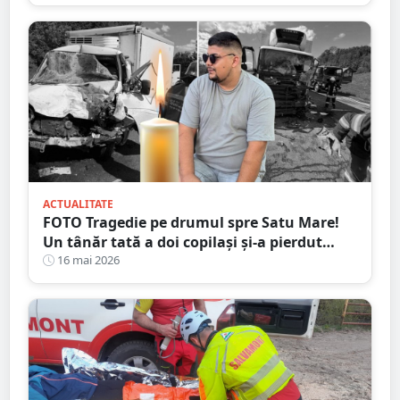
ACTUALITATE
FOTO Tragedie pe drumul spre Satu Mare!
Un tânăr tată a doi copilași și-a pierdut
viața într-un accident cumplit
16 mai 2026