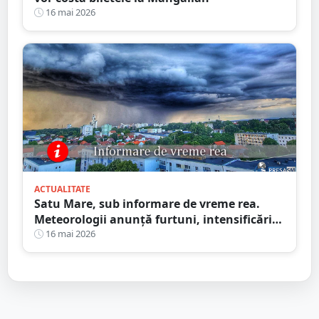
16 mai 2026
ACTUALITATE
Satu Mare, sub informare de vreme rea.
Meteorologii anunță furtuni, intensificări
de vânt și ploi în averse
16 mai 2026