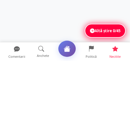
Altă știre
0/45
Anchete
Comentarii
Politică
Necitite
Ultimele articole
FOTO. Imagini dramatice. Pești sufocați pe
lacul Călinești. ...
14 ore • Locale
Peste 230 de locuri de muncă disponibile în
Satu Mare. Alte ...