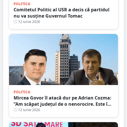
POLITICA
Comitetul Politic al USR a decis că partidul
nu va susține Guvernul Tomac
12 iunie 2026
POLITICA
Mircea Govor îl atacă dur pe Adrian Cozma:
”Am scăpat județul de o nenorocire. Este în
Parlament pentru interesul lui și al familiei
12 iunie 2026
lui”