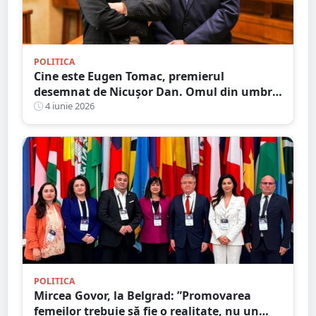
POLITICA
Cine este Eugen Tomac, premierul
desemnat de Nicușor Dan. Omul din umbra
marilor jocuri politice ajunge în centrul
4 iunie 2026
puterii
POLITICA
Mircea Govor, la Belgrad: ”Promovarea
femeilor trebuie să fie o realitate, nu un