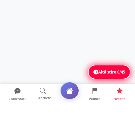
Altă știre
0/45
Anchete
Comentarii
Politică
Necitite
Ultimele articole
Se extinde unul dintre cele mai cunoscute