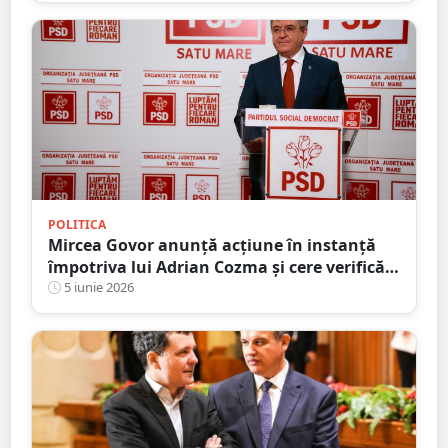
POLITICA
Mircea Govor anunță acțiune în instanță
împotriva lui Adrian Cozma și cere verificări
în cazul programului „Masă Sănătoasă”
5 iunie 2026