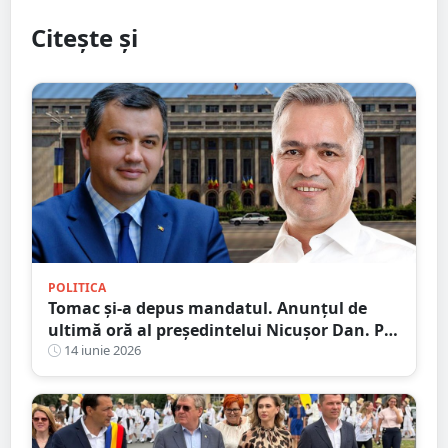
Citește și
POLITICA
Tomac și-a depus mandatul. Anunțul de
ultimă oră al președintelui Nicușor Dan. Pe
cine a nominalizat
14 iunie 2026