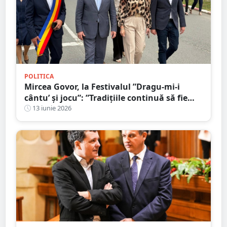
POLITICA
Mircea Govor, la Festivalul ”Dragu-mi-i
cântu’ și jocu”: ”Tradițiile continuă să fie
prețuite și transmise mai departe”
13 iunie 2026