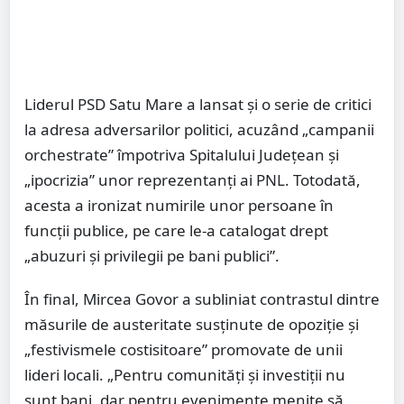
Liderul PSD Satu Mare a lansat și o serie de critici
la adresa adversarilor politici, acuzând „campanii
orchestrate” împotriva Spitalului Județean și
„ipocrizia” unor reprezentanți ai PNL. Totodată,
acesta a ironizat numirile unor persoane în
funcții publice, pe care le-a catalogat drept
„abuzuri și privilegii pe bani publici”.
În final, Mircea Govor a subliniat contrastul dintre
măsurile de austeritate susținute de opoziție și
„festivismele costisitoare” promovate de unii
lideri locali. „Pentru comunități și investiții nu
sunt bani, dar pentru evenimente menite să