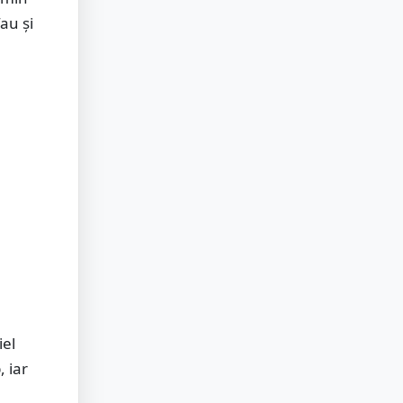
au și
iel
 iar