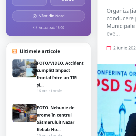
Organizația
Vânt din Nord
conducere 
Municipale 
Actualizat: 16:00
eve...
12 iunie 20
Ultimele articole
FOTO/VIDEO. Accident
cumplit! Impact
frontal între un TIR
și...
16 ore • Locale
FOTO. Nebunie de
arome în centrul
Sătmarului! Nazar
Kebab Ho...
15 ore • Locale