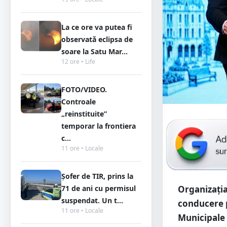
La ce ore va putea fi
observată eclipsa de
soare la Satu Mar...
12 ore • Life
FOTO/VIDEO.
Controale
„reinstituite”
temporar la frontiera
c...
11 ore • Locale
Șofer de TIR, prins la
Organizația
71 de ani cu permisul
suspendat. Un t...
conducere p
11 ore • Locale
Municipale 