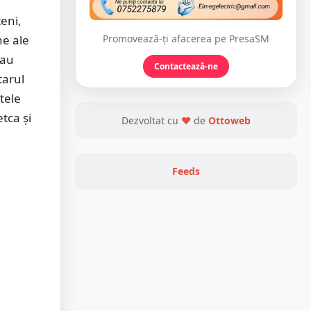
țeni,
ne ale
Promovează-ți afacerea pe PresaSM
-au
Contactează-ne
tarul
tele
tca și
Dezvoltat cu
❤
de
Ottoweb
Feeds