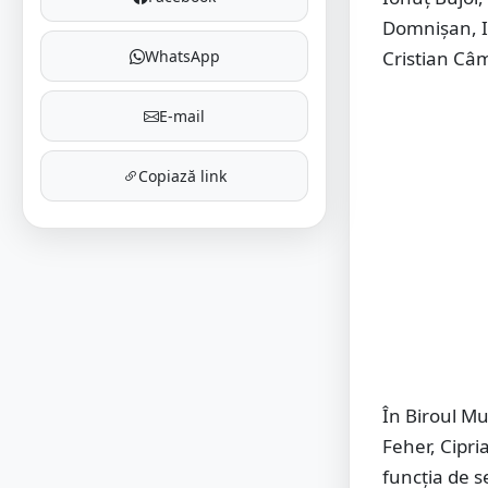
Domnișan, I
Cristian Câ
WhatsApp
E-mail
Copiază link
În Biroul Mu
Feher, Cipri
funcția de s