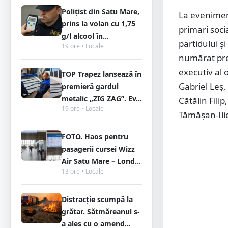
Polițist din Satu Mare,
La eveniment
prins la volan cu 1,75
primari soci
g/l alcool în...
partidului și
19 ore • Locale
numărat pre
executiv al 
TOP Trapez lansează în
Gabriel Leș,
premieră gardul
metalic „ZIG ZAG”. Ev...
Cătălin Fili
19 ore • Locale
Tămășan-Ilie
FOTO. Haos pentru
pasagerii cursei Wizz
Air Satu Mare – Lond...
13 ore • Locale
Distracție scumpă la
grătar. Sătmăreanul s-
a ales cu o amend...