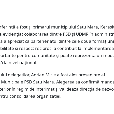
onferință a fost și primarul municipiului Satu Mare, Keres
a evidențiat colaborarea dintre PSD și UDMR în administr
ta a apreciat că parteneriatul dintre cele două formațiuni
ilitate și respect reciproc, a contribuit la implementare
portante pentru comunitate și poate reprezenta un mode
ă la nivel național.
lui delegaților, Adrian Micle a fost ales președinte al
i Municipale PSD Satu Mare. Alegerea sa confirmă manda
terior în regim de interimat și validează direcția de dezvo
tru consolidarea organizației.