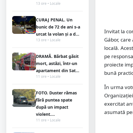
13 ore • Locale
CURAJ PENAL. Un
bunic de 72 de ani s-a
Invitat la c
urcat la volan și a d...
Gábor, care 
13 ore • Locale
locală. Aces
pe responsab
DRAMĂ. Bărbat găsit
mort, astăzi, într-un
proiecte im
apartament din Sat...
bună practic
11 ore • Locale
În urma votu
FOTO. Duster rămas
Organizație
fără puntea spate
exercitat an
după un impact
asumată pen
violent....
11 ore • Locale