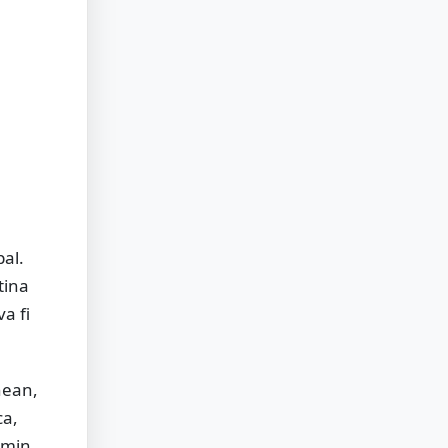
al.
tina
a fi
nean,
ca,
smin