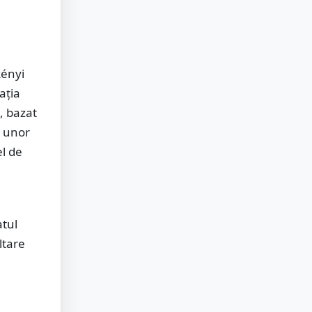
kényi
ația
, bazat
a unor
l de
tul
ltare