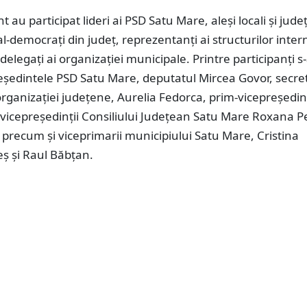
 au participat lideri ai PSD Satu Mare, aleși locali și jude
al-democrați din județ, reprezentanți ai structurilor inter
 delegați ai organizației municipale. Printre participanți s
ședintele PSD Satu Mare, deputatul Mircea Govor, secre
organizației județene, Aurelia Fedorca, prim-vicepreședin
 vicepreședinții Consiliului Județean Satu Mare Roxana Pe
p, precum și viceprimarii municipiului Satu Mare, Cristina
ș și Raul Băbțan.