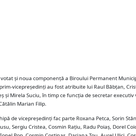
u votat și noua componență a Biroului Permanent Municip
 prim-vicepreședinți au fost atribuite lui Raul Băbțan, Cris
ș și Mirela Suciu, în timp ce funcția de secretar executiv v
ătălin Marian Filip.
hipă de vicepreședinți fac parte Roxana Petca, Sorin Stă
su, Sergiu Cristea, Cosmin Rațiu, Radu Poiaș, Dorel Coi
 Ionel Pop, Cosmin Costinaș, Dariana Țou, Aurel Ulici, Co