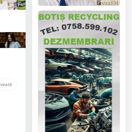
lvează