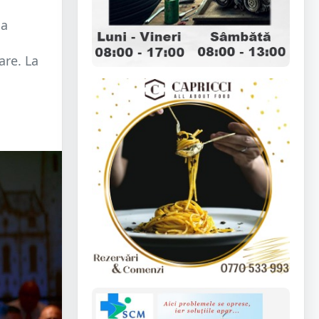
ua
are. La