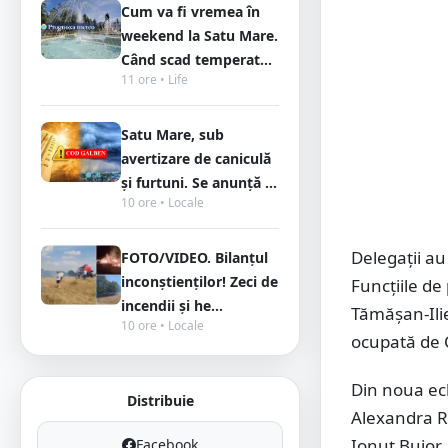
Cum va fi vremea în
weekend la Satu Mare.
Când scad temperat...
11 ore • Life
Satu Mare, sub
avertizare de caniculă
și furtuni. Se anunță ...
10 ore • Locale
Delegații a
FOTO/VIDEO. Bilanțul
inconștienților! Zeci de
Funcțiile de
incendii și he...
Tămășan-Ilie
10 ore • Locale
ocupată de C
Din noua ec
Distribuie
Alexandra Ru
Ionuț Bujor,
Facebook