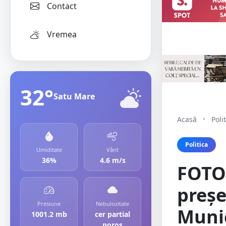
Contact
Vremea
32°
Satu Mare
Acasă
•
Poli
Politica
Umiditate
Vânt
36%
4.6 m/s
FOTO.
preșe
Presiune
Nebulozitate
Muni
1001.2 mb
cer partial
noros