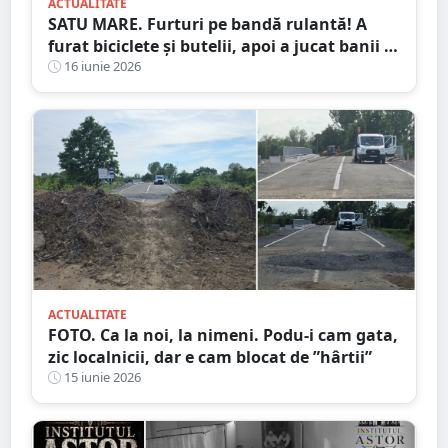
ACTUALITATE
SATU MARE. Furturi pe bandă rulantă! A
furat biciclete și butelii, apoi a jucat banii la
păcănele
16 iunie 2026
ACTUALITATE
FOTO. Ca la noi, la nimeni. Podu-i cam gata,
zic localnicii, dar e cam blocat de ”hârtii”
15 iunie 2026