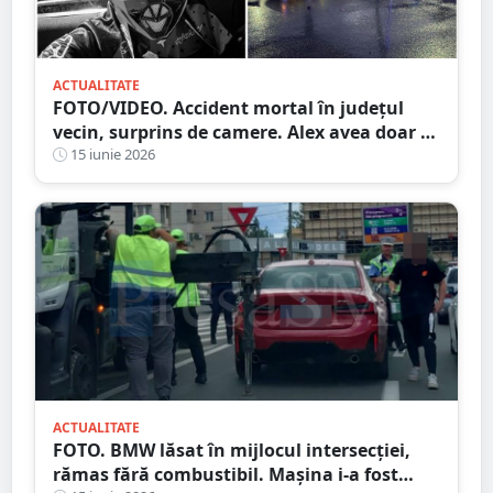
ACTUALITATE
FOTO/VIDEO. Accident mortal în județul
vecin, surprins de camere. Alex avea doar 29
de ani și era pasionat de motoare
15 iunie 2026
ACTUALITATE
FOTO. BMW lăsat în mijlocul intersecției,
rămas fără combustibil. Mașina i-a fost