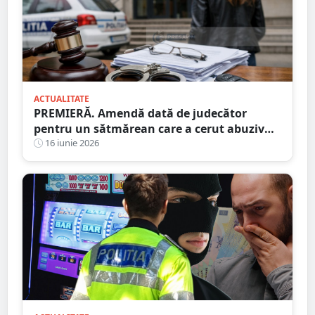
ACTUALITATE
PREMIERĂ. Amendă dată de judecător
pentru un sătmărean care a cerut abuziv
ordin de protecție
16 iunie 2026