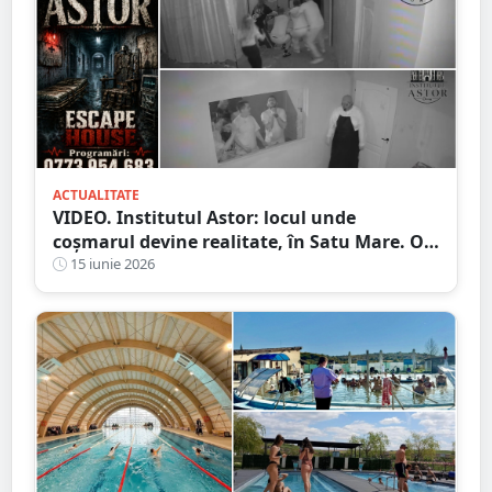
ACTUALITATE
VIDEO. Institutul Astor: locul unde
coșmarul devine realitate, în Satu Mare. O
nouă provocare îi așteaptă pe amatorii de
15 iunie 2026
adrenalină