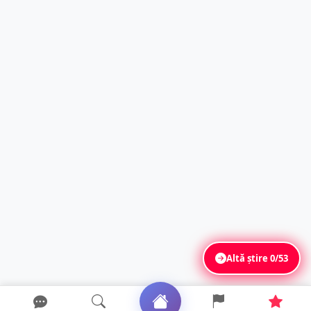
Altă știre
0/53