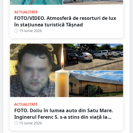
ACTUALITATE
FOTO/VIDEO. Atmosferă de resorturi de lux
în stațiunea turistică Tășnad
15 iunie 2026
ACTUALITATE
FOTO. Doliu în lumea auto din Satu Mare.
Inginerul Ferenc S. s-a stins din viață la
doar 53 de ani
15 iunie 2026