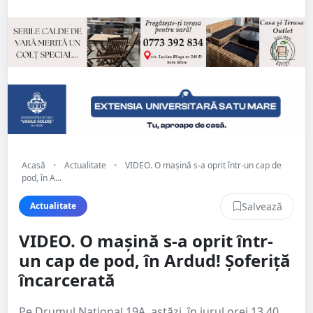
Acasă
•
Actualitate
•
VIDEO. O mașină s-a oprit într-un cap de
pod, în A...
Salvează
Actualitate
VIDEO. O mașină s-a oprit într-
un cap de pod, în Ardud! Șoferiță
încarcerată
Pe Drumul Național 19A, astăzi, în jurul orei 13.40,