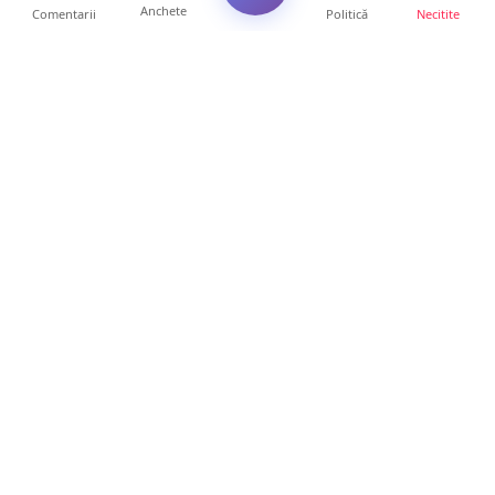
Anchete
Comentarii
Politică
Necitite
Ultimele articole
Polițist din Satu Mare, prins la volan cu 1,75
g/l alcool în...
19 ore • Locale
TOP Trapez lansează în premieră gardul
metalic „ZIG ZAG”. Ev...
19 ore • Locale
FOTO. Haos pentru pasagerii cursei Wizz Air
Satu Mare – Lond...
13 ore • Locale
Distracție scumpă la grătar. Sătmăreanul s-a
ales cu o amend...