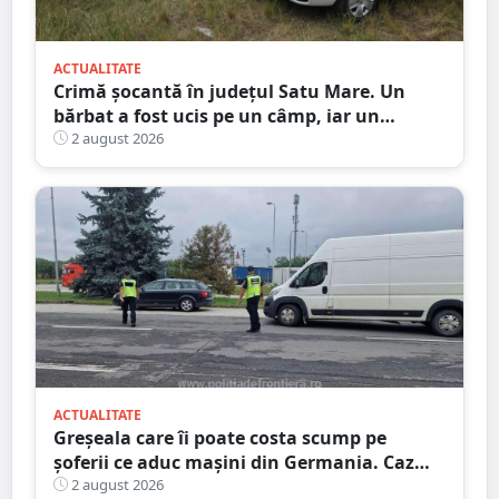
ACTUALITATE
Crimă șocantă în județul Satu Mare. Un
bărbat a fost ucis pe un câmp, iar un
adolescent este în custodia poliției
2 august 2026
ACTUALITATE
Greșeala care îi poate costa scump pe
șoferii ce aduc mașini din Germania. Caz
descoperit în Satu Mare
2 august 2026