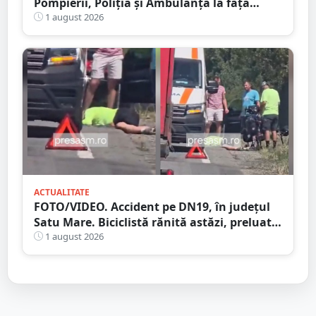
Pompierii, Poliția și Ambulanța la fața
locului
1 august 2026
ACTUALITATE
FOTO/VIDEO. Accident pe DN19, în județul
Satu Mare. Biciclistă rănită astăzi, preluată
de Ambulanță
1 august 2026