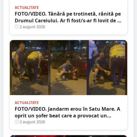
ACTUALITATE
FOTO/VIDEO. Tânără pe trotinetă, rănită pe
Drumul Careiului. Ar fi fost/s-ar fi lovit de o
mașină
2 august 2026
ACTUALITATE
FOTO/VIDEO. Jandarm erou în Satu Mare. A
oprit un șofer beat care a provocat un
accident
2 august 2026