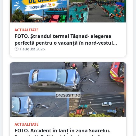
ACTUALITATE
FOTO. Ștrandul termal Tășnad- alegerea
perfectă pentru o vacanță în nord-vestul
României
1 august 2026
ACTUALITATE
FOTO. Accident în lanț în zona Soarelui.