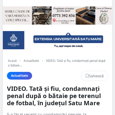
Acasă
•
Actualitate
•
VIDEO. Tată și fiu, condamnați penal după
o bătaie...
Salvează
Actualitate
VIDEO. Tată și fiu, condamnați
penal după o bătaie pe terenul
de fotbal, în județul Satu Mare
S-a lăsat recent cu condamnări penale, la