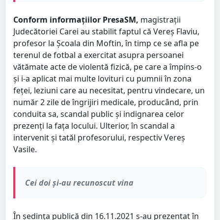
Conform informațiilor PresaSM,
magistrații
Judecătoriei Carei au stabilit faptul că Vereș Flaviu,
profesor la Școala din Moftin, în timp ce se afla pe
terenul de fotbal a exercitat asupra persoanei
vătămate acte de violentă fizică, pe care a împins-o
şi i-a aplicat mai multe lovituri cu pumnii în zona
feţei, leziuni care au necesitat, pentru vindecare, un
număr 2 zile de îngrijiri medicale, producând, prin
conduita sa, scandal public şi indignarea celor
prezenţi la faţa locului. Ulterior, în scandal a
intervenit și tatăl profesorului, respectiv Vereș
Vasile.
Cei doi și-au recunoscut vina
În şedinţa publică din 16.11.2021 s-au prezentat în