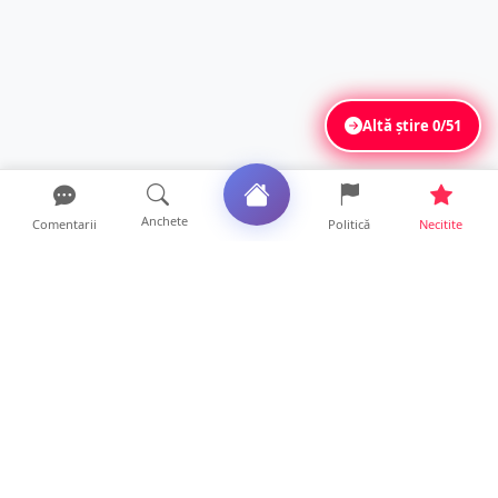
Altă știre
0/51
Anchete
Comentarii
Politică
Necitite
Ultimele articole
Amendă pentru un crescător de animale din
județul Satu Mare....
9 ore • Locale
FOTO. Tinerii polițiști care nu dorm noaptea
la serviciu! Au...