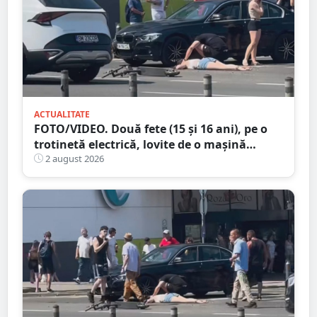
ACTUALITATE
FOTO/VIDEO. Două fete (15 și 16 ani), pe o
trotinetă electrică, lovite de o mașină
trotinetă lângă mall-ul NEPI
2 august 2026