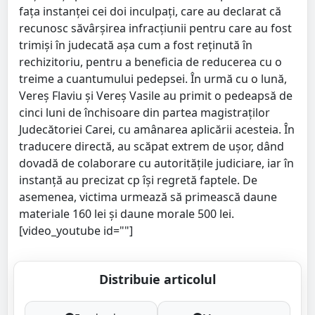
faţa instanţei cei doi inculpați, care au declarat că
recunosc săvârşirea infracţiunii pentru care au fost
trimişi în judecată aşa cum a fost reţinută în
rechizitoriu, pentru a beneficia de reducerea cu o
treime a cuantumului pedepsei. În urmă cu o lună,
Vereș Flaviu și Vereș Vasile au primit o pedeapsă de
cinci luni de închisoare din partea magistraților
Judecătoriei Carei, cu amânarea aplicării acesteia. În
traducere directă, au scăpat extrem de ușor, dând
dovadă de colaborare cu autoritățile judiciare, iar în
instanță au precizat cp își regretă faptele. De
asemenea, victima urmează să primească daune
materiale 160 lei şi daune morale 500 lei.
[video_youtube id=""]
Distribuie articolul