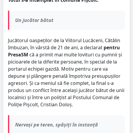
Totul s-a întâmplat în comuna Pișcolt.
Un jucător bătut
Jucătorul oaspeților de la Viitorul Lucăceni, Cătălin
Imbuzan, în vârstă de 21 de ani, a declarat
pentru
PresaSM
că a primit mai multe lovituri cu pumnii și
picioarele de la diferite persoane, în special de la
portarul echipei gazdă. Motiv pentru care va
depune și plângere penală împotriva presupușilor
agresori. Și ca meniul să fie complet, la final s-a
produs un conflict între același jucător bătut de unii
localnici și între un polițist al Postului Comunal de
Poliție Pișcolt, Cristian Doloș.
Nervoși pe teren, spășiți în instanță