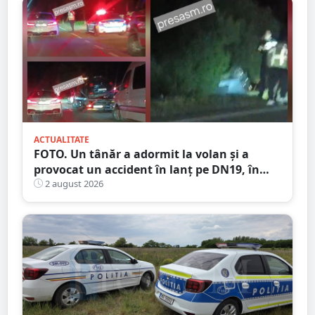
ACTUALITATE
FOTO. Un tânăr a adormit la volan și a
provocat un accident în lanț pe DN19, în
județul Satu Mare
2 august 2026