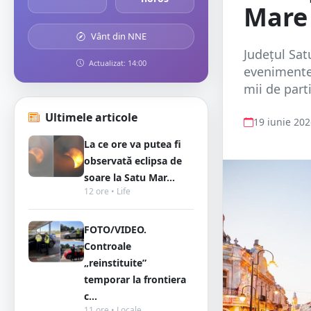
Mare
Vânt din NNE
Județul Sat
Actualizat: 14:00
evenimente 
mii de parti
Ultimele articole
19 iunie 20
La ce ore va putea fi
observată eclipsa de
soare la Satu Mar...
12 ore • Life
FOTO/VIDEO.
Controale
„reinstituite”
temporar la frontiera
c...
11 ore • Locale