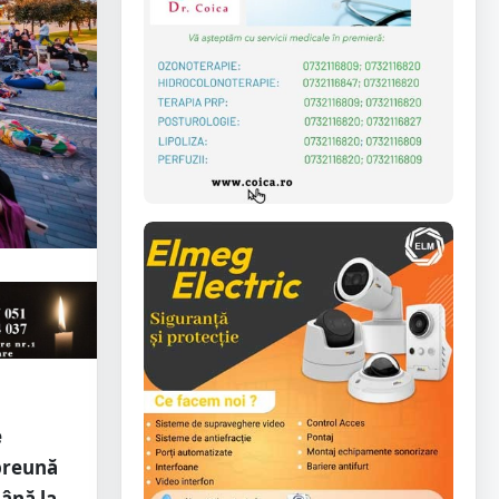
e
mpreună
până la