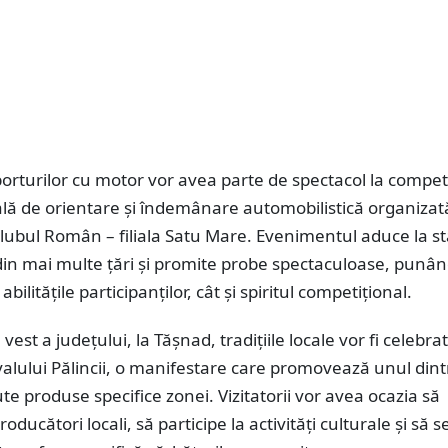
porturilor cu motor vor avea parte de spectacol la compet
ală de orientare și îndemânare automobilistică organizat
lubul Român – filiala Satu Mare. Evenimentul aduce la st
in mai multe țări și promite probe spectaculoase, punân
abilitățile participanților, cât și spiritul competițional.
vest a județului, la Tășnad, tradițiile locale vor fi celebrat
valului Pălincii, o manifestare care promovează unul dint
e produse specifice zonei. Vizitatorii vor avea ocazia să
ducători locali, să participe la activități culturale și să s