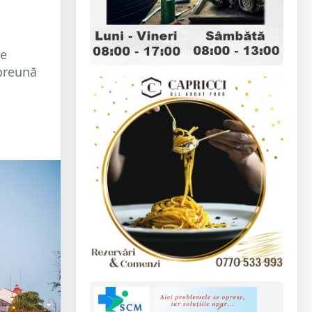
de
mpreună