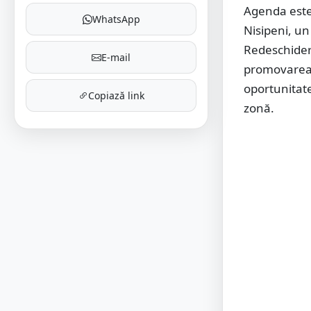
Agenda este
WhatsApp
Nisipeni, u
Redeschidere
E-mail
promovarea i
oportunitate
Copiază link
zonă.