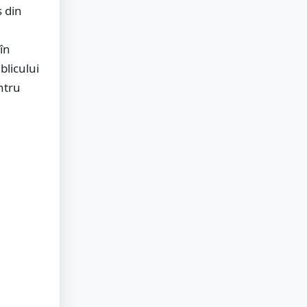
 din
în
blicului
ntru