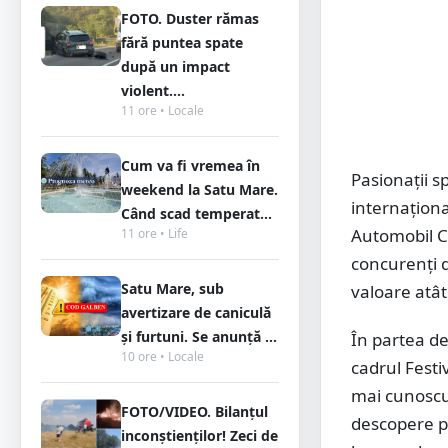
FOTO. Duster rămas
fără puntea spate
după un impact
violent....
11 ore • Locale
Cum va fi vremea în
Pasionații s
weekend la Satu Mare.
internațion
Când scad temperat...
Automobil C
11 ore • Life
concurenți d
Satu Mare, sub
valoare atât 
avertizare de caniculă
și furtuni. Se anunță ...
În partea de 
10 ore • Locale
cadrul Festi
mai cunoscut
FOTO/VIDEO. Bilanțul
descopere pro
inconștienților! Zeci de