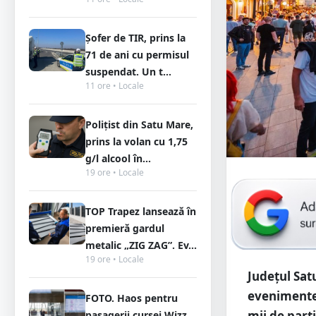
Șofer de TIR, prins la
71 de ani cu permisul
suspendat. Un t...
11 ore • Locale
Polițist din Satu Mare,
prins la volan cu 1,75
g/l alcool în...
19 ore • Locale
TOP Trapez lansează în
premieră gardul
metalic „ZIG ZAG”. Ev...
19 ore • Locale
Județul Sat
evenimente 
FOTO. Haos pentru
mii de parti
pasagerii cursei Wizz