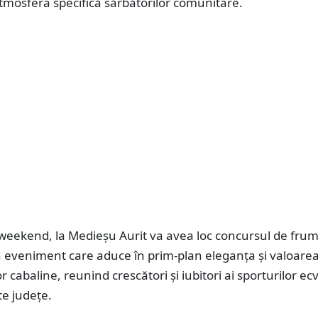
tmosfera specifică sărbătorilor comunitare.
t weekend, la Medieșu Aurit va avea loc concursul de fru
n eveniment care aduce în prim-plan eleganța și valoare
 cabaline, reunind crescători și iubitori ai sporturilor ec
te județe.