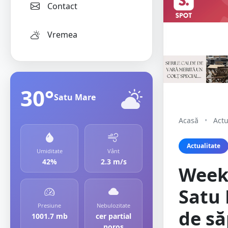
Contact
Vremea
30°
Satu Mare
Acasă
•
Actu
Actualitate
Umiditate
Vânt
42%
2.3 m/s
Weeke
Satu 
Presiune
Nebulozitate
de să
1001.7 mb
cer partial
noros