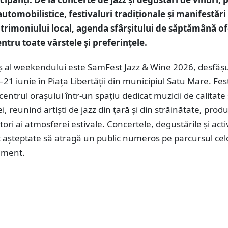
utomobilistice, festivaluri tradiționale și manifestări
trimoniului local, agenda sfârșitului de săptămână o
entru toate vârstele și preferințele.
iș al weekendului este SamFest Jazz & Wine 2026, desfășu
21 iunie în Piața Libertății din municipiul Satu Mare. Fest
entrul orașului într-un spațiu dedicat muzicii de calitate 
, reunind artiști de jazz din țară și din străinătate, prod
itori ai atmosferei estivale. Concertele, degustările și activ
așteptate să atragă un public numeros pe parcursul celo
niment.