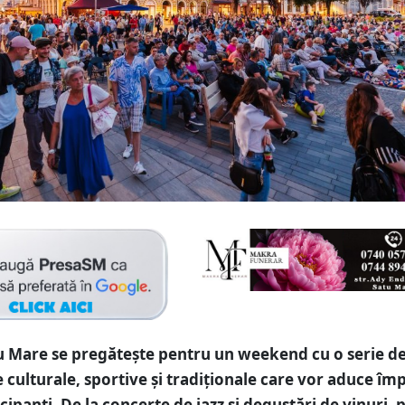
u Mare se pregătește pentru un weekend cu o serie d
culturale, sportive și tradiționale care vor aduce î
cipanți. De la concerte de jazz și degustări de vinuri, 