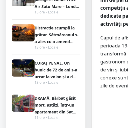
Air Satu Mare – Lond...
competiții a
13 ore • Locale
dedicate pa
activități p
Distracție scumpă la
grătar. Sătmăreanul s-
Capul de af
a ales cu o amend...
perioada 19–
13 ore • Locale
transformă c
gastronomiei
CURAJ PENAL. Un
de vin și iub
bunic de 72 de ani s-a
urcat la volan și a d...
conexe sunt 
13 ore • Locale
zile de eve
DRAMĂ. Bărbat găsit
mort, astăzi, într-un
apartament din Sat...
11 ore • Locale