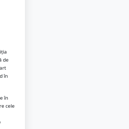
iția
ă de
art
d în
e în
re cele
e