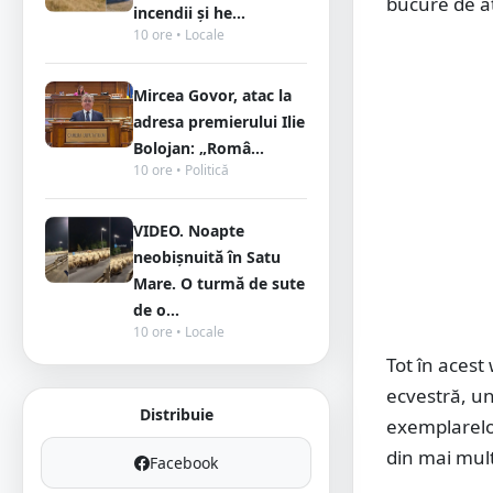
bucure de a
incendii și he...
10 ore • Locale
Mircea Govor, atac la
adresa premierului Ilie
Bolojan: „Româ...
10 ore • Politică
VIDEO. Noapte
neobișnuită în Satu
Mare. O turmă de sute
de o...
10 ore • Locale
Tot în aces
ecvestră, u
Distribuie
exemplarelor
din mai mul
Facebook