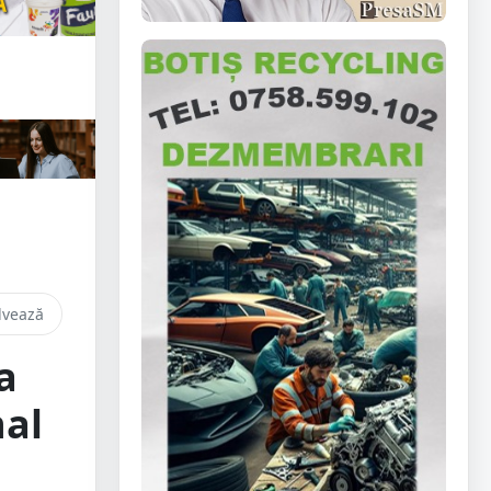
lvează
a
nal