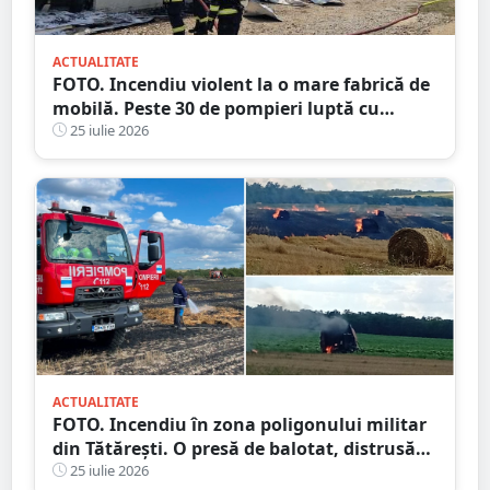
ACTUALITATE
FOTO. Incendiu violent la o mare fabrică de
mobilă. Peste 30 de pompieri luptă cu
flăcările, județul vecin
25 iulie 2026
ACTUALITATE
FOTO. Incendiu în zona poligonului militar
din Tătărești. O presă de balotat, distrusă
complet! Flăcările s-au extins
25 iulie 2026