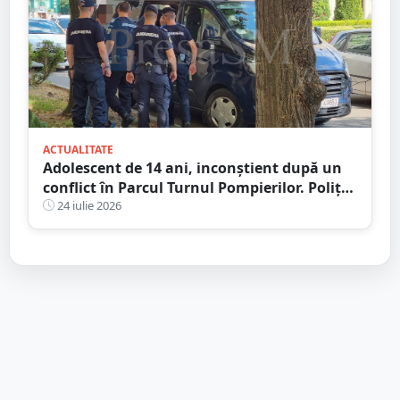
ACTUALITATE
Adolescent de 14 ani, inconștient după un
conflict în Parcul Turnul Pompierilor. Poliția
a deschis dosar penal
24 iulie 2026