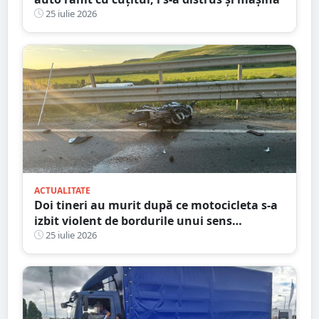
25 iulie 2026
ACTUALITATE
Doi tineri au murit după ce motocicleta s-a
izbit violent de bordurile unui sens
giratoriu. Tragedie în județul vecin
25 iulie 2026