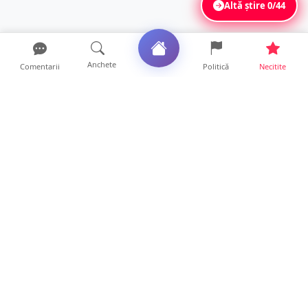
Altă știre
0/44
Anchete
Comentarii
Politică
Necitite
Ultimele articole
USR acuză: PSD face totul pentru ca
România să piardă miliar...
21 ore • Locale
Tot mai multe orașe reduc consumul de
energie electrică. Sat...
19 ore • Locale
ANCHETĂ | Directori de instituții din
subordinea Consiliului...