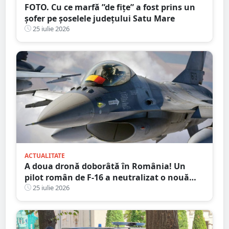
FOTO. Cu ce marfă ”de fițe” a fost prins un
șofer pe șoselele județului Satu Mare
25 iulie 2026
ACTUALITATE
A doua dronă doborâtă în România! Un
pilot român de F-16 a neutralizat o nouă
țintă aeriană în apropierea Deltei Dunării
25 iulie 2026