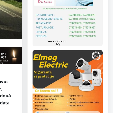
avut
e,
e două
 data