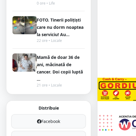
0 ore • Life
FOTO. Tinerii polițiști
care nu dorm noaptea
la serviciu! Au...
22 ore • Locale
Mamă de doar 36 de
ani, măcinată de
cancer. Doi copii luptă
...
21 ore • Locale
Distribuie
Facebook