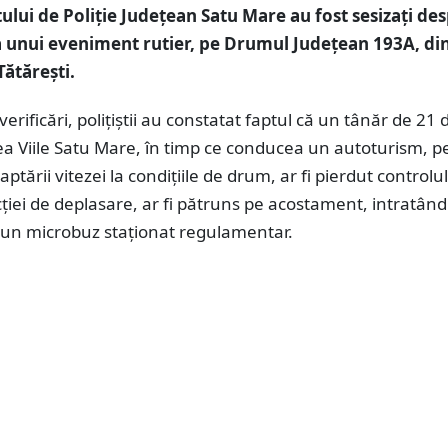
ului de Poliție Județean Satu Mare au fost sesizați de
 unui eveniment rutier, pe Drumul Județean 193A, di
Tătărești.
erificări, polițiştii au constatat faptul că un tânăr de 21 
tea Viile Satu Mare, în timp ce conducea un autoturism, p
ptării vitezei la condițiile de drum, ar fi pierdut controlul
ției de deplasare, ar fi pătruns pe acostament, intratând
u un microbuz staționat regulamentar.