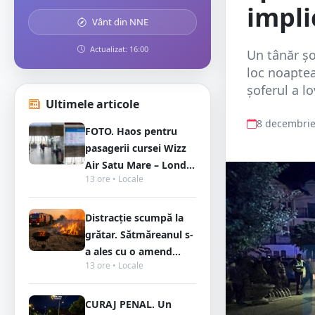
impli
Vânt din NNE
Actualizat: 16:00
Un tânăr șo
loc noaptea
șoferul a lo
Ultimele articole
8 decembrie
FOTO. Haos pentru
pasagerii cursei Wizz
Air Satu Mare – Lond...
13 ore • Locale
Distracție scumpă la
grătar. Sătmăreanul s-
a ales cu o amend...
13 ore • Locale
CURAJ PENAL. Un