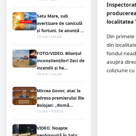
Inspectorat
producerea
Satu Mare, sub
localitatea 
avertizare de caniculă
și furtuni. Se anunță ...
Din primele v
10 ore • Locale
din localita
fondul neada
FOTO/VIDEO. Bilanțul
inconștienților! Zeci de
asupra direc
incendii și he...
coliziune c
10 ore • Locale
Mircea Govor, atac la
adresa premierului Ilie
Bolojan: „Româ...
10 ore • Politică
VIDEO. Noapte
neobișnuită în Satu