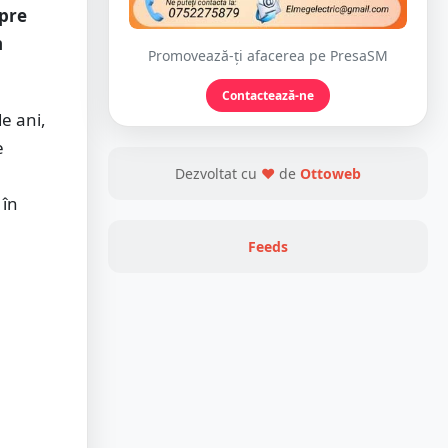
spre
n
Promovează-ți afacerea pe PresaSM
Contactează-ne
de ani,
e
Dezvoltat cu
❤
de
Ottoweb
 în
Feeds