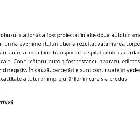
robuzul staționat a fost proiectat în alte doua autoturism
 În urma evenimentului rutier a rezultat vătămarea corpo
ui auto, acesta fiind transportat la spital pentru acorda
dicale. Conducătorul auto a fost testat cu aparatul etilotes
iind negativ. În cauză, cercetările sunt continuate în ved
 exactitate a tuturor împrejurărilor în care s-a produs
l.
arhivă