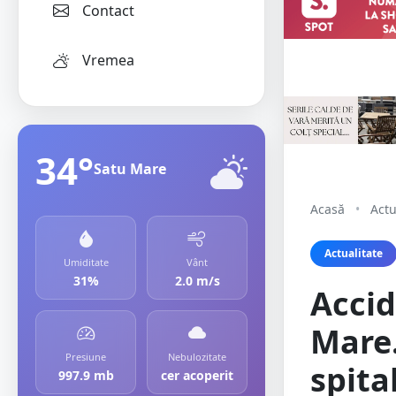
Contact
Vremea
34°
Satu Mare
Acasă
•
Actu
Actualitate
Umiditate
Vânt
31%
2.0 m/s
Accid
Mare.
Presiune
Nebulozitate
spita
997.9 mb
cer acoperit