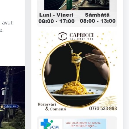
a avut
e,