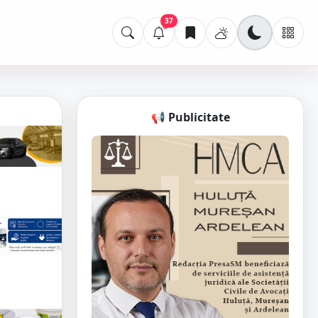
37
📢 Publicitate