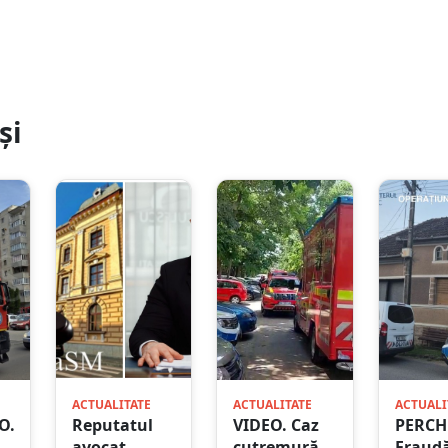
și
ACTUALITATE
ACTUALITATE
ACTUALI
O.
Reputatul
VIDEO. Caz
PERCHE
avocat
cutremurător
Fraudă