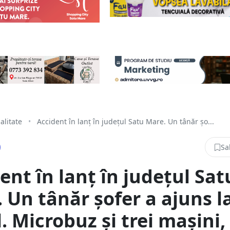
alitate
•
Accident în lanț în județul Satu Mare. Un tânăr șo...
Sa
ent în lanț în județul Sat
 Un tânăr șofer a ajuns l
l. Microbuz și trei mașini,