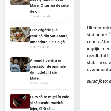
Mare. O turmă de sute
de o...
10 ore • Locale
Ulterior mic
O covrigărie și o
staționate.
cantină din Satu Mare,
conducătorul
amendate. Ce s-a gă...
9 ore • Locale
îngrijiri me
rezultatul f
Amendă pentru un
stabilirii cu
crescător de animale
evenimentu
din județul Satu
Mare....
sursa foto: 
9 ore • Locale
Cum să te miști în voie
și să asculți muzică
lejer, fără să-...