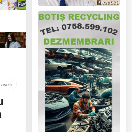
lvează
u
a