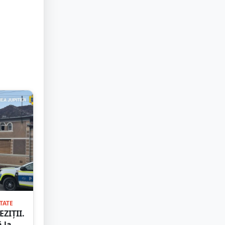
TATE
ZIȚII.
 la o