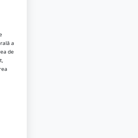
e
rală a
rea de
t,
erea