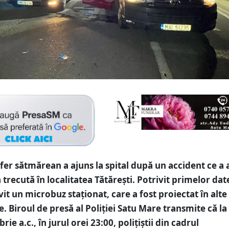
fer sătmărean a ajuns la spital după un accident ce a 
trecută în localitatea Tătărești. Potrivit primelor dat
vit un microbuz staționat, care a fost proiectat în alt
. Biroul de presă al Poliției Satu Mare transmite că la
ie a.c., în jurul orei 23:00, polițiştii din cadrul