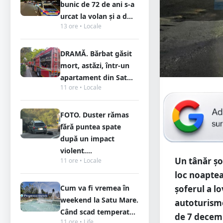
bunic de 72 de ani s-a
urcat la volan și a d...
13 ore • Locale
DRAMĂ. Bărbat găsit
mort, astăzi, într-un
apartament din Sat...
11 ore • Locale
FOTO. Duster rămas
fără puntea spate
după un impact
violent....
Un tânăr șo
11 ore • Locale
loc noaptea 
Cum va fi vremea în
șoferul a lo
weekend la Satu Mare.
autoturisme
Când scad temperat...
de 7 decembr
11 ore • Life