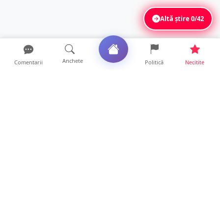
Altă știre
0/42
Anchete
Comentarii
Politică
Necitite
Ultimele articole
Sătmărenii nu scapă de caniculă. O nouă
avertizare pentru ju...
10 ore • Locale
ANCHETĂ. Acuzații explozive la DGASPC
Satu Mare! Salarii uri...
18 ore • Anchete
FOTO/VIDEO. Accident cumplit! Impact