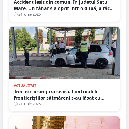
Accident ieșit din comun, în județul Satu
Mare. Un tânăr s-a oprit într-o dubă, a făcut
praf Codul Rutier
21 iunie 2026
ACTUALITATE
Trei într-o singură seară. Controalele
frontieriștilor sătmăreni s-au lăsat cu
dosare penale
21 iunie 2026