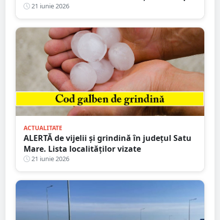
„legale”
21 iunie 2026
ACTUALITATE
ALERTĂ de vijelii și grindină în județul Satu
Mare. Lista localităților vizate
21 iunie 2026