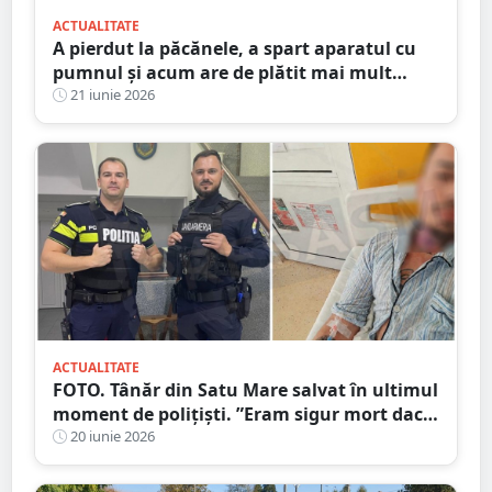
ACTUALITATE
A pierdut la păcănele, a spart aparatul cu
pumnul și acum are de plătit mai mult
decât amenda penală
21 iunie 2026
ACTUALITATE
FOTO. Tânăr din Satu Mare salvat în ultimul
moment de polițiști. ”Eram sigur mort dacă
nu spărgeau ușa”
20 iunie 2026