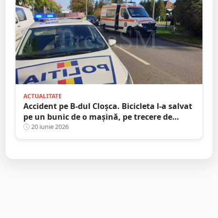
ACTUALITATE
Accident pe B-dul Cloșca. Bicicleta l-a salvat
pe un bunic de o mașină, pe trecere de
pietoni
20 iunie 2026