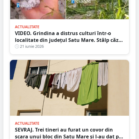
ACTUALITATE
VIDEO. Grindina a distrus culturi într-o
localitate din județul Satu Mare. Stâlp căzut
pe carosabil
21 iunie 2026
ACTUALITATE
SEVRAJ. Trei tineri au furat un covor din
scara unui bloc din Satu Mare și l-au dat pe