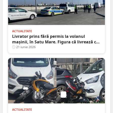
ACTUALITATE
Livrator prins fără permis la volanul
mașinii, în Satu Mare. Figura că livrează cu
bicicleta
21 iunie 2026
ACTUALITATE