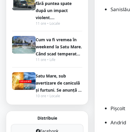
fără puntea spate
Sanislău
după un impact
violent....
11 ore • Locale
Cum va fi vremea în
weekend la Satu Mare.
Când scad temperat...
11 ore • Life
Satu Mare, sub
avertizare de caniculă
și furtuni. Se anunță ...
10 ore • Locale
Pișcolt
Distribuie
Andrid
Facebook