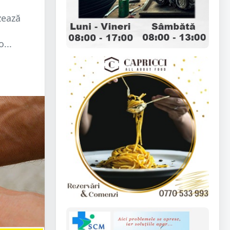
zează
...