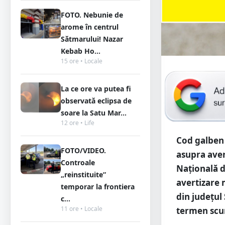
FOTO. Nebunie de
arome în centrul
Sătmarului! Nazar
Kebab Ho...
15 ore • Locale
La ce ore va putea fi
observată eclipsa de
soare la Satu Mar...
12 ore • Life
Cod galben 
FOTO/VIDEO.
asupra avers
Controale
Națională d
„reinstituite”
avertizare 
temporar la frontiera
din județul
c...
11 ore • Locale
termen scu