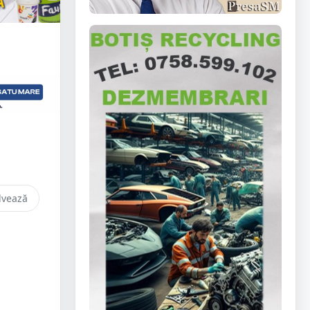
lvează