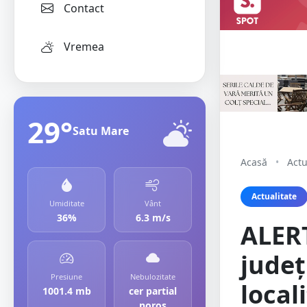
Contact
Vremea
29°
Satu Mare
Acasă
•
Actu
Actualitate
Umiditate
Vânt
36%
6.3 m/s
ALERT
județ
Presiune
Nebulozitate
local
1001.4 mb
cer partial
noros