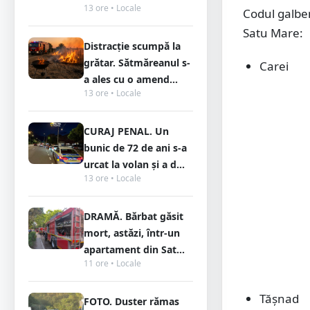
13 ore • Locale
Codul galben
Satu Mare:
Distracție scumpă la
grătar. Sătmăreanul s-
Carei
a ales cu o amend...
13 ore • Locale
CURAJ PENAL. Un
bunic de 72 de ani s-a
urcat la volan și a d...
13 ore • Locale
DRAMĂ. Bărbat găsit
mort, astăzi, într-un
apartament din Sat...
11 ore • Locale
Tășnad
FOTO. Duster rămas