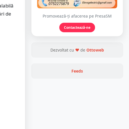
alabilă
ări de
Promovează-ți afacerea pe PresaSM
Contactează-ne
Dezvoltat cu
❤
de
Ottoweb
Feeds