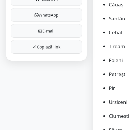
Căuaș
WhatsApp
Santău
E-mail
Cehal
Tiream
Copiază link
Foieni
Petrești
Pir
Urziceni
Ciumești
Săuca