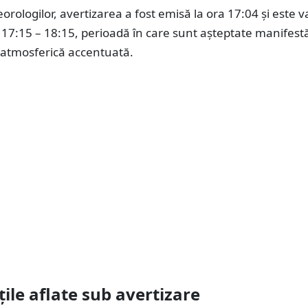
eorologilor, avertizarea a fost emisă la ora 17:04 și este v
l 17:15 – 18:15, perioadă în care sunt așteptate manifest
e atmosferică accentuată.
țile aflate sub avertizare