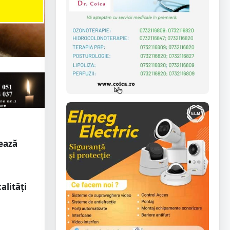
ează
alități