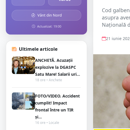
Cod galben 
Vânt din Nord
asupra avers
Națională d
Actualizat: 19:00
21 iunie 20
Ultimele articole
ANCHETĂ. Acuzații
explozive la DGASPC
Satu Mare! Salarii uri...
18 ore • Anchete
FOTO/VIDEO. Accident
cumplit! Impact
frontal între un TIR
și...
16 ore • Locale