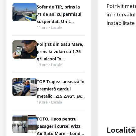
Potrivit met
Șofer de TIR, prins la
în intervalu
71 de ani cu permisul
suspendat. Un t...
instabilitat
11 ore • Locale
Polițist din Satu Mare,
prins la volan cu 1,75
g/l alcool în...
19 ore • Locale
TOP Trapez lansează în
premieră gardul
metalic „ZIG ZAG”. Ev...
19 ore • Locale
FOTO. Haos pentru
pasagerii cursei Wizz
Localită
Air Satu Mare – Lond...