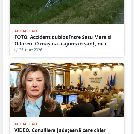
ACTUALITATE
FOTO. Accident dubios între Satu Mare și
Odoreu. O mașină a ajuns in șanț, nici
urmă de sofer
26 iunie 2026
ACTUALITATE
VIDEO. Consiliera județeană care chiar