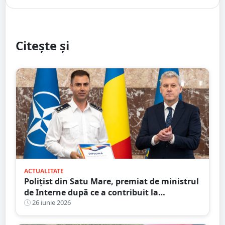
Citește și
ACTUALITATE
Polițist din Satu Mare, premiat de ministrul
de Interne după ce a contribuit la
destructurarea unei rețele de contrabandă
26 iunie 2026