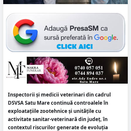
Inspectorii și medicii veterinari din cadrul
DSVSA Satu Mare continuă controalele în
exploatațiile zootehnice și unitățile cu
activitate sanitar-veterinară din județ, în
contextul riscurilor generate de evoluția