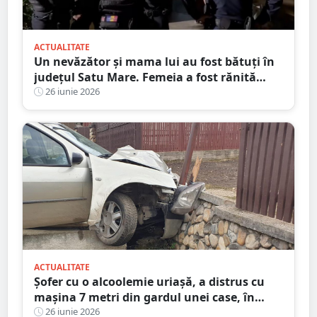
ACTUALITATE
Un nevăzător și mama lui au fost bătuți în
județul Satu Mare. Femeia a fost rănită
grav
26 iunie 2026
ACTUALITATE
Șofer cu o alcoolemie uriașă, a distrus cu
mașina 7 metri din gardul unei case, în
județul Satu Mare
26 iunie 2026