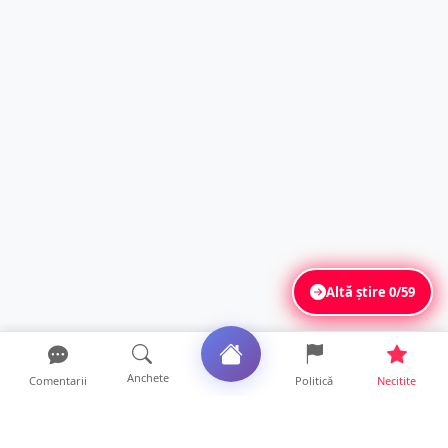
Altă știre
0/59
Anchete
Comentarii
Politică
Necitite