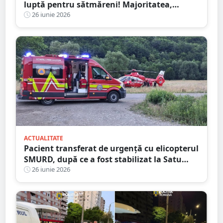
luptă pentru sătmăreni! Majoritatea,
”acontată” să doarmă-n scaun
26 iunie 2026
ACTUALITATE
Pacient transferat de urgență cu elicopterul
SMURD, după ce a fost stabilizat la Satu
Mare
26 iunie 2026